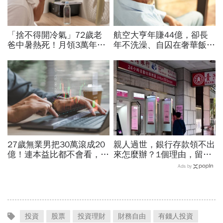
「捨不得開冷氣」72歲老
航空大亨年賺44億，卻長
爸中暑熱死！月領3萬年
年不洗澡、自囚在奢華飯
金、每年6萬孝親費卻喊
店...當年地球上最有錢的
窮...「3本發霉存摺」留
人，為何晚年活成一場悲
500萬遺產啟示
劇？
27歲無業男把30萬滾成20
親人過世，銀行存款領不出
億！連本益比都不會看，氣
來怎麼辦？1個理由，留現
死一堆金融專家…財產5年
金比房子更容易卡死！遺產
Ads by
翻1萬倍的秘訣「年輕又
繼承3大重點一次看
窮」
投資
股票
投資理財
財務自由
有錢人投資