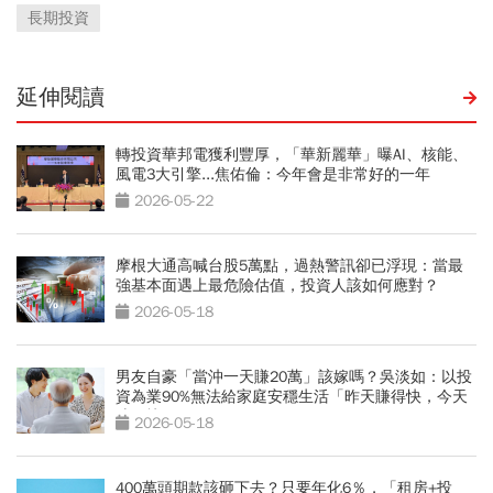
長期投資
延伸閱讀
轉投資華邦電獲利豐厚，「華新麗華」曝AI、核能、
風電3大引擎...焦佑倫：今年會是非常好的一年
2026-05-22
摩根大通高喊台股5萬點，過熱警訊卻已浮現：當最
強基本面遇上最危險估值，投資人該如何應對？
2026-05-18
男友自豪「當沖一天賺20萬」該嫁嗎？吳淡如：以投
資為業90%無法給家庭安穩生活「昨天賺得快，今天
賠更快」
2026-05-18
400萬頭期款該砸下去？只要年化6％，「租房+投