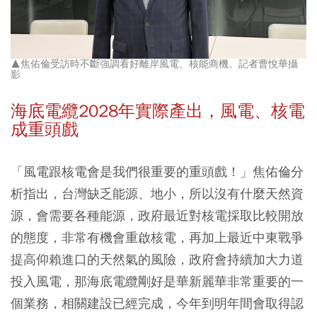
▲焦佑倫受訪時不斷強調看好離岸風電、核能商機。記者曹悅華攝
影
海底電纜2028年實際產出，風電、核電
成重頭戲
「風電跟核電會是我們很重要的重頭戲！」焦佑倫分
析指出，台灣缺乏能源、地小，所以沒有什麼天然資
源，會需要各種能源，政府最近對核電採取比較開放
的態度，非常有機會重啟核電，再加上最近中東戰爭
提高仰賴進口的天然氣的風險，政府會持續加大力道
投入風電，那海底電纜剛好是華新麗華非常重要的一
個業務，相關建設已經完成，今年到明年間會取得認