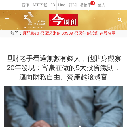
0
熱門：
月配息etf
勞保退休金
00939
勞保年金試算
存股名單
理財老手看過無數有錢人，他貼身觀察
20年發現：富豪在做的5大投資鐵則，
邁向財務自由、資產越滾越富