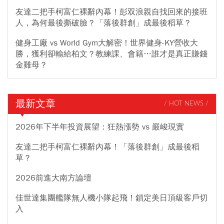
友達二把手柯富仁裸辭內幕！彭双浪親自找回來的接班
人，為何最後撕破臉？「落後群創」成最後稻草？
健身工廠 vs World Gym大解密！世界健身-KY營收大
勝，獲利卻輸給柏文？教練課、會籍…誰才是真正賺錢
金雞母？
最新文章
/ HOT NEWS /
2026年下半年投資展望：狂熱漲勢 vs 嚴峻現實
友達二把手柯富仁裸辭內幕！「落後群創」成最後稻
草？
2026前進大南方論壇
佳世達集團艦隊無人機小隊起飛！鎖定美日頂級客戶切
入