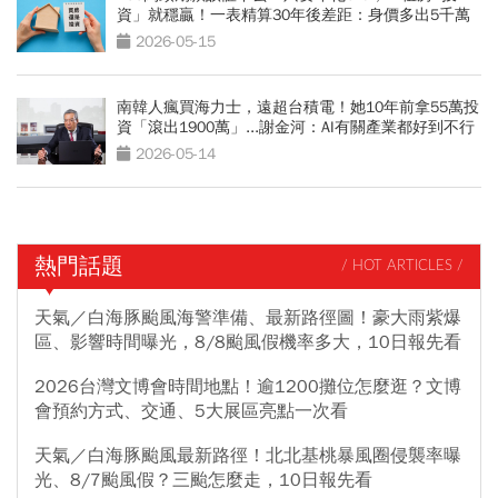
資」就穩贏！一表精算30年後差距：身價多出5千萬
2026-05-15
南韓人瘋買海力士，遠超台積電！她10年前拿55萬投
資「滾出1900萬」...謝金河：AI有關產業都好到不行
2026-05-14
熱門話題
/ HOT ARTICLES /
天氣／白海豚颱風海警準備、最新路徑圖！豪大雨紫爆
區、影響時間曝光，8/8颱風假機率多大，10日報先看
2026台灣文博會時間地點！逾1200攤位怎麼逛？文博
會預約方式、交通、5大展區亮點一次看
天氣／白海豚颱風最新路徑！北北基桃暴風圈侵襲率曝
光、8/7颱風假？三颱怎麼走，10日報先看