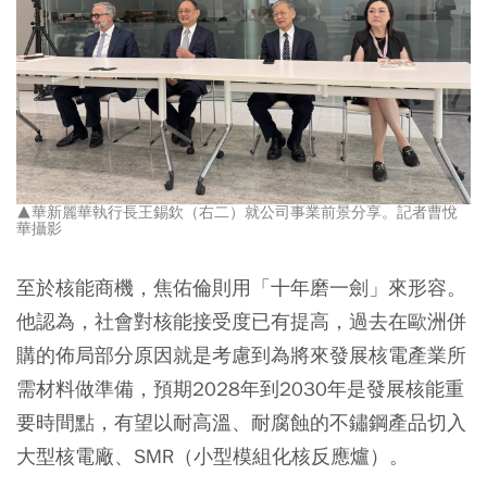
▲華新麗華執行長王錫欽（右二）就公司事業前景分享。記者曹悅
華攝影
至於核能商機，焦佑倫則用「十年磨一劍」來形容。
他認為，社會對核能接受度已有提高，過去在歐洲併
購的佈局部分原因就是考慮到為將來發展核電產業所
需材料做準備，預期2028年到2030年是發展核能重
要時間點，有望以耐高溫、耐腐蝕的不鏽鋼產品切入
大型核電廠、SMR（小型模組化核反應爐）。