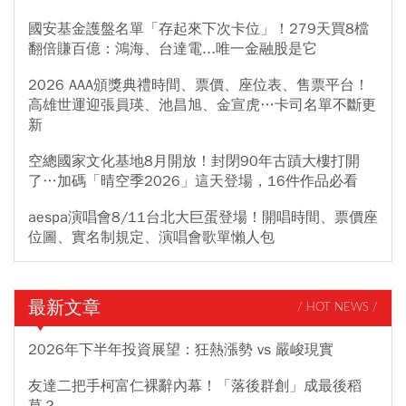
國安基金護盤名單「存起來下次卡位」！279天買8檔
翻倍賺百億：鴻海、台達電...唯一金融股是它
2026 AAA頒獎典禮時間、票價、座位表、售票平台！
高雄世運迎張員瑛、池昌旭、金宣虎…卡司名單不斷更
新
空總國家文化基地8月開放！封閉90年古蹟大樓打開
了…加碼「晴空季2026」這天登場，16件作品必看
aespa演唱會8/11台北大巨蛋登場！開唱時間、票價座
位圖、實名制規定、演唱會歌單懶人包
最新文章
/ HOT NEWS /
2026年下半年投資展望：狂熱漲勢 vs 嚴峻現實
友達二把手柯富仁裸辭內幕！「落後群創」成最後稻
草？