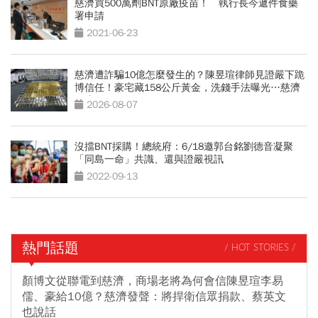
慈濟買500萬劑BNT原廠疫苗！ 執行長今遞件食藥
署申請
2021-06-23
慈濟遭詐騙10億怎麼發生的？陳昱瑄律師見證嚴下跪
博信任！豪宅藏158公斤黃金，洗錢手法曝光…慈濟
回應了
2026-08-07
沒擋BNT採購！總統府：6/18邀郭台銘劉德音凝聚
「同島一命」共識、還與證嚴視訊
2022-09-13
熱門話題
/ HOT STORIES /
顏博文從聯電到慈濟，商場老將為何會信陳昱瑄李易
儒、豪給10億？慈濟發聲：將捍衛信眾捐款、蔡英文
也說話