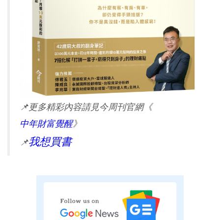
📌
更多精彩內容請見今周刊官網
《
中年財富覺醒
》
我想買書
📌