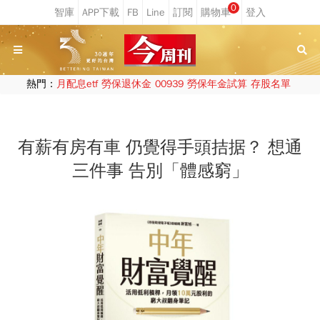
0
熱門：
月配息etf
勞保退休金
00939
勞保年金試算
存股名單
有薪有房有車 仍覺得手頭拮据？ 想通
三件事 告別「體感窮」