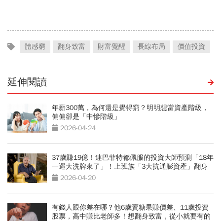
人，為何晚年活成一場悲
存錢法」脫離月光族
劇？
體感窮
翻身致富
財富覺醒
長線布局
價值投資
延伸閱讀
年薪300萬，為何還是覺得窮？明明想當資產階級，
偏偏卻是「中慘階級」
2026-04-24
37歲賺19億！連巴菲特都佩服的投資大師預測「18年
一遇大洗牌來了」！上班族「3大抗通膨資產」翻身
致富
2026-04-20
有錢人跟你差在哪？他6歲賣糖果賺價差、11歲投資
股票，高中賺比老師多！想翻身致富，從小就要有的