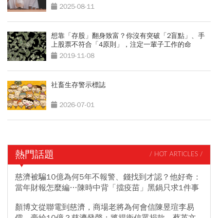
理財思維
2025-08-11
想靠「存股」翻身致富？你沒有突破「2盲點」、手
上股票不符合「4原則」，注定一輩子工作的命
2019-11-08
社畜生存警示標誌
2026-07-01
熱門話題
/ HOT ARTICLES /
慈濟被騙10億為何5年不報警、錢找到才認？他好奇：
當年財報怎麼編…陳時中背「擋疫苗」黑鍋只求1件事
顏博文從聯電到慈濟，商場老將為何會信陳昱瑄李易
儒、豪給10億？慈濟發聲：將捍衛信眾捐款、蔡英文