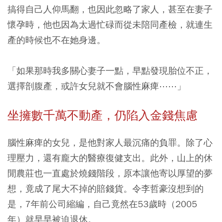
搞得自己人仰馬翻，也因此忽略了家人，甚至在妻子
懷孕時，他也因為太過忙碌而從未陪同產檢，就連生
產的時候也不在她身邊。
「如果那時我多關心妻子一點，早點發現胎位不正，
選擇剖腹產，或許女兒就不會腦性麻痺⋯⋯」
坐擁數千萬不動產，仍陷入金錢焦慮
腦性麻痺的女兒，是他對家人最沉痛的負罪。除了心
理壓力，還有龐大的醫療復健支出。此外，山上的休
閒農莊也一直處於燒錢階段，原本讓他寄以厚望的夢
想，竟成了尾大不掉的賠錢貨。令李哲豪沒想到的
是，7年前公司縮編，自己竟然在53歲時（2005
年）就早早被迫退休。