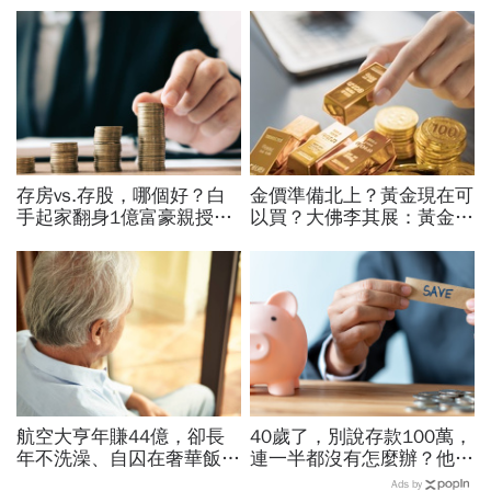
存房vs.存股，哪個好？白
金價準備北上？黃金現在可
手起家翻身1億富豪親授：
以買？大佛李其展：黃金價
我認識的有錢人100%都靠
格摸到4300美元是好事！
「它」致富
瑞銀3理由喊5000美元不遠
了
航空大亨年賺44億，卻長
40歲了，別說存款100萬，
年不洗澡、自囚在奢華飯
連一半都沒有怎麼辦？他5
店...當年地球上最有錢的
年從零存到500萬：「無痛
Ads by