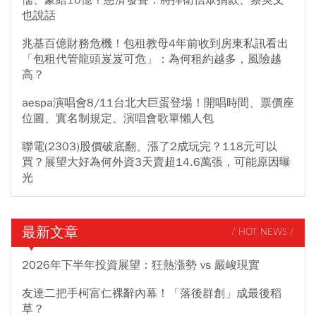
也說話
兆基百億財務危機！包租教母4年前收到房東私訊看出
「包租代管龍頭岌岌可危」：為何租約越多，風險越
高？
aespa演唱會8/11台北大巨蛋登場！開唱時間、票價座
位圖、實名制規定、演唱會歌單懶人包
聯電(2303)股價破底翻、漲了2成玩完？118元可以
買？展望大好為何外資3天賣超14.6萬張，可能原因曝
光
最新文章
/ HOT NEWS /
2026年下半年投資展望：狂熱漲勢 vs 嚴峻現實
友達二把手柯富仁裸辭內幕！「落後群創」成最後稻
草？