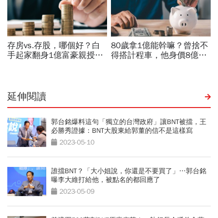
延伸閱讀
郭台銘爆料這句「獨立的台灣政府」讓BNT被擋，王
必勝秀證據：BNT大股東給郭董的信不是這樣寫
2023-05-10
誰擋BNT？「大小姐說，你還是不要買了」…郭台銘
曝李大維打給他，被點名的都回應了
2023-05-09