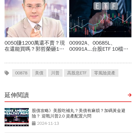
00878
美債
川普
高股息ETF
零風險資產
延伸閱讀
股債攻略》美股吃補丸？美債有麻煩？加碼黃金避
險？ 迎戰川普2.0 資產配置六問
2024-11-13