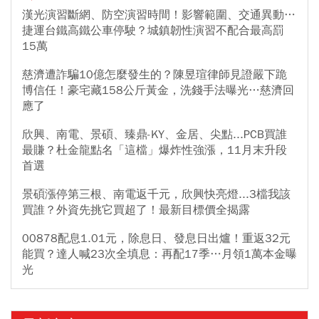
漢光演習斷網、防空演習時間！影響範圍、交通異動…
捷運台鐵高鐵公車停駛？城鎮韌性演習不配合最高罰
15萬
慈濟遭詐騙10億怎麼發生的？陳昱瑄律師見證嚴下跪
博信任！豪宅藏158公斤黃金，洗錢手法曝光…慈濟回
應了
欣興、南電、景碩、臻鼎-KY、金居、尖點...PCB買誰
最賺？杜金龍點名「這檔」爆炸性強漲，11月末升段
首選
景碩漲停第三根、南電返千元，欣興快亮燈...3檔我該
買誰？外資先挑它買超了！最新目標價全揭露
00878配息1.01元，除息日、發息日出爐！重返32元
能買？達人喊23次全填息：再配17季…月領1萬本金曝
光