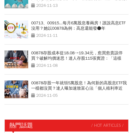
最愛這3檔
2024-11-13
00713、00915...每月6萬股息養兩房！誰說高息ETF
沒用？她以00878為例：高息還能發●年
2024-11-11
00878存股成本從18.08→19.34元，愈買愈貴該停
買？破解均價迷思！達人存股115張實證：「這樣
做」賺更多
2024-11-08
00878存股一年就領5萬股息！為何新的高股息ETF我
一檔都沒買？達人曝加速致富心法「個人殖利率近
11％」
2024-11-05
熱門話題
/ HOT ARTICLES /