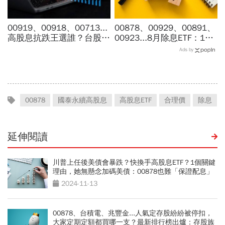
00919、00918、00713...
00878、00929、00891、
高股息抗跌王選誰？台股7
00923...8月除息ETF：14
月跌6％，它竟逆勢漲
檔年化配息率逾10%！配息
Ads by
4％...存幾年回本、二代健
金額、最後買進日，如何息
保門檻一次看
利雙賺
00878
國泰永續高股息
高股息ETF
合理價
除息
延伸閱讀
川普上任後美債會暴跌？快換手高股息ETF？1個關鍵
理由，她無懸念加碼美債：00878也難「保證配息」
2024-11-13
00878、台積電、兆豐金...人氣定存股紛紛被停扣，
大家定期定額都買哪一支？最新排行榜出爐：存股族