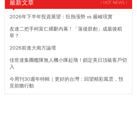
最新文章
/ HOT NEWS /
2026年下半年投資展望：狂熱漲勢 vs 嚴峻現實
友達二把手柯富仁裸辭內幕！「落後群創」成最後稻
草？
2026前進大南方論壇
佳世達集團艦隊無人機小隊起飛！鎖定美日頂級客戶切
入
今周刊30週年特輯｜更好的台灣：回望精彩風雲，預
見前瞻行動