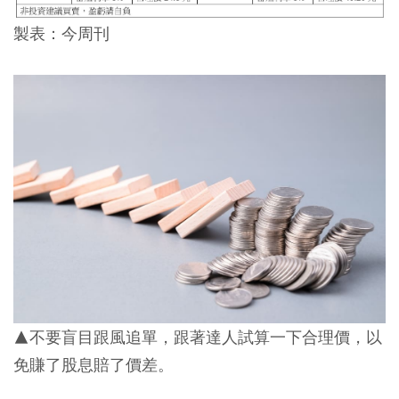
製表：今周刊
▲不要盲目跟風追單，跟著達人試算一下合理價，以
免賺了股息賠了價差。