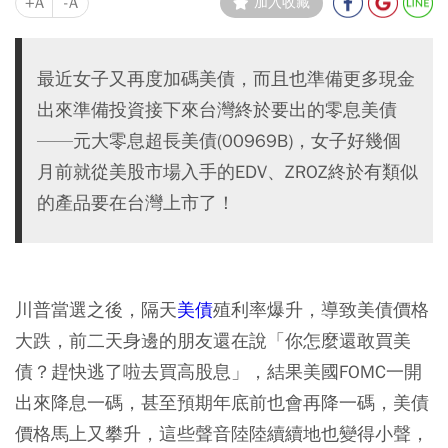
+A
-A
加入收藏
最近女子又再度加碼美債，而且也準備更多現金
出來準備投資接下來台灣終於要出的零息美債
——元大零息超長美債(00969B)，女子好幾個
月前就從美股市場入手的EDV、ZROZ終於有類似
的產品要在台灣上市了！
川普當選之後，隔天
美債
殖利率爆升，導致美債價格
大跌，前二天身邊的朋友還在說「你怎麼還敢買美
債？趕快逃了啦去買高股息」，結果美國FOMC一開
出來降息一碼，甚至預期年底前也會再降一碼，美債
價格馬上又攀升，這些聲音陸陸續續地也變得小聲，