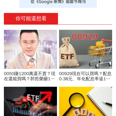
你可能還想看
0050賺1200萬還不賣？現
00929現在可以買嗎？配息
在還能買嗎？郭哲榮砸1億
0.38元、年化配息率逼17%
狂掃1100張揭出場點位：4
超抗跌？阮慕驊：月配息買
萬7不敢買「可憐哪」
的是「不賤賣」底氣，高股
息必看3重點