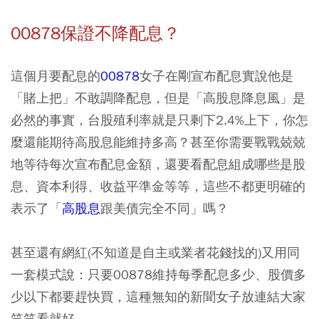
00878保證不降配息？
這個月要配息的
00878
女子在剛宣布配息實說他是
「賭上把」不敢調降配息，但是「高股息降息風」是
必然的事實，台股殖利率就是只剩下2.4%上下，你怎
麼還能期待高股息能維持多高？甚至你需要戰戰兢兢
地等待每次宣布配息金額，還要看配息組成哪些是股
息、資本利得、收益平準金等等，這些不都更明確的
表示了「
高股息
跟美債完全不同」嗎？
甚至還有網紅(不知道是自主或業者花錢找的)又用同
一套模式說：只要00878維持每季配息多少、股價多
少以下都要趕快買，這種無知的新聞女子放連結大家
笑笑看就好。