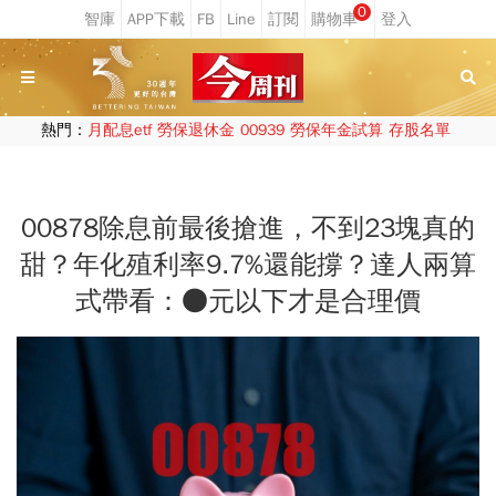
0
熱門：
月配息etf
勞保退休金
00939
勞保年金試算
存股名單
00878除息前最後搶進，不到23塊真的
甜？年化殖利率9.7%還能撐？達人兩算
式帶看：●元以下才是合理價