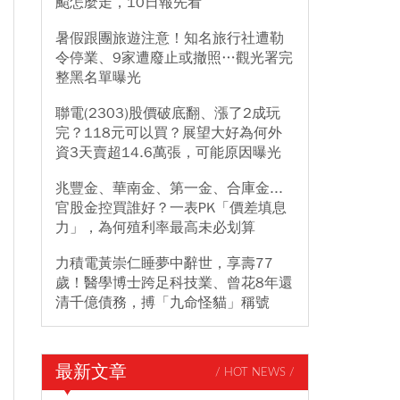
颱怎麼走，10日報先看
暑假跟團旅遊注意！知名旅行社遭勒
令停業、9家遭廢止或撤照…觀光署完
整黑名單曝光
聯電(2303)股價破底翻、漲了2成玩
完？118元可以買？展望大好為何外
資3天賣超14.6萬張，可能原因曝光
兆豐金、華南金、第一金、合庫金...
官股金控買誰好？一表PK「價差填息
力」，為何殖利率最高未必划算
力積電黃崇仁睡夢中辭世，享壽77
歲！醫學博士跨足科技業、曾花8年還
清千億債務，搏「九命怪貓」稱號
最新文章
/ HOT NEWS /