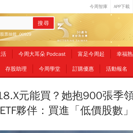
搜尋
股票抽籤
00929
生活
今周大耳朵 Podcast
富足今周起
幸福熟
存股助理
今周學堂
訂購優惠
活動報名
到18.X元能買？她抱900張季
ETF夥伴：買進「低價股數