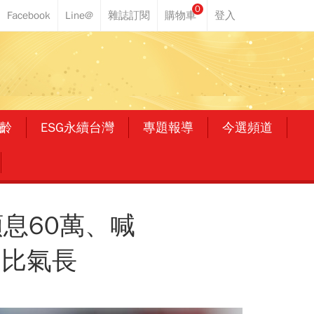
0
齡
ESG永續台灣
專題報導
今選頻道
領息60萬、喊
」比氣長