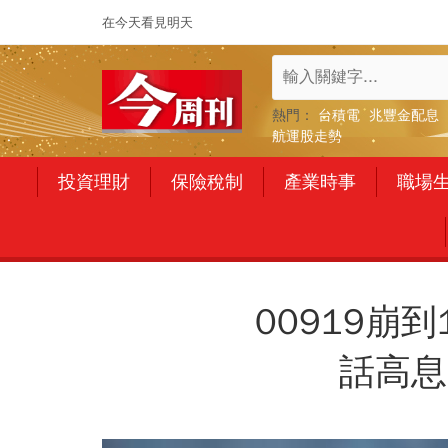
在今天看見明天
熱門：
台積電
兆豐金配息
航運股走勢
投資理財
保險稅制
產業時事
職場
00919崩
話高息