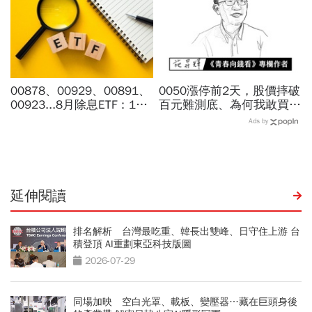
00878、00929、00891、
0050漲停前2天，股價摔破
00923...8月除息ETF：14
百元難測底、為何我敢買下
檔年化配息率逾10%！配息
去？施昇輝：「切豬肉」和
Ads by
金額、最後買進日，如何息
「切蛋糕」的刀，挑這把不
利雙賺
傷手
延伸閱讀
排名解析 台灣最吃重、韓長出雙峰、日守住上游 台
積登頂 AI重劃東亞科技版圖
2026-07-29
同場加映 空白光罩、載板、變壓器…藏在巨頭身後