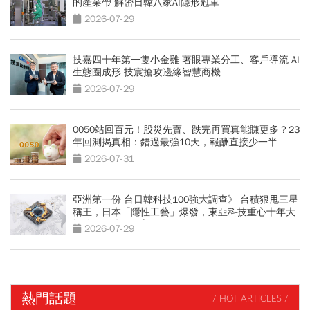
的產業帶 解密日韓八家AI隱形冠軍
2026-07-29
技嘉四十年第一隻小金雞 著眼專業分工、客戶導流 AI
生態圈成形 技宸搶攻邊緣智慧商機
2026-07-29
0050站回百元！股災先賣、跌完再買真能賺更多？23
年回測揭真相：錯過最強10天，報酬直接少一半
2026-07-31
亞洲第一份 台日韓科技100強大調查》 台積狠甩三星
稱王，日本「隱性工藝」爆發，東亞科技重心十年大
轉移 AI鏈三國志
2026-07-29
熱門話題
/ HOT ARTICLES /