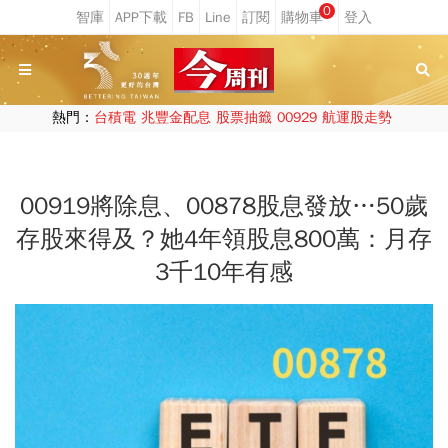
0
熱門：
台積電
兆豐金配息
股票抽籤
00929
航運股走勢
00919將除息、00878股息發放…50歲
存股來得及？她4年領股息800萬：月存
3千10年有感