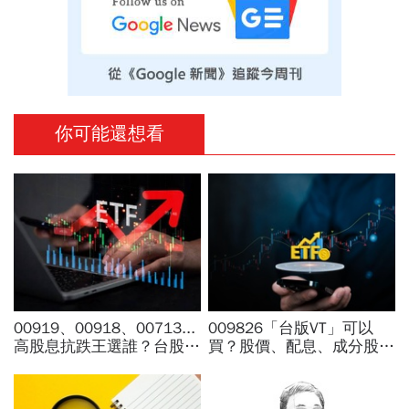
你可能還想看
00919、00918、00713...
009826「台版VT」可以
高股息抗跌王選誰？台股7
買？股價、配息、成分股…
月跌6％，它竟逆勢漲
和全球VT哪不同，為何連
4％...存幾年回本、二代健
周冠男都說009826上市是
保門檻一次看
邁大步？