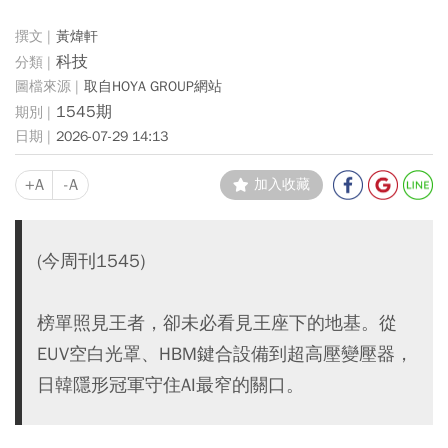
黃煒軒
科技
取自HOYA GROUP網站
1545期
2026-07-29 14:13
+A
-A
加入收藏
(今周刊1545)
榜單照見王者，卻未必看見王座下的地基。從
EUV空白光罩、HBM鍵合設備到超高壓變壓器，
日韓隱形冠軍守住AI最窄的關口。