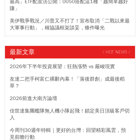
最高」ETF配置法公開：0050搭配這1種「越簡單越好
賺」
美伊戰爭戰況／川普又不打了！宣布取消「二戰以來最
大軍事行動」，稱協議框架談妥，條件曝光
最新文章
/ HOT NEWS /
2026年下半年投資展望：狂熱漲勢 vs 嚴峻現實
友達二把手柯富仁裸辭內幕！「落後群創」成最後稻
草？
2026前進大南方論壇
佳世達集團艦隊無人機小隊起飛！鎖定美日頂級客戶切
入
今周刊30週年特輯｜更好的台灣：回望精彩風雲，預
見前瞻行動