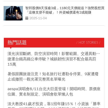
智邦股價8天漲逾3成，1180元天價能追？強勢股想買
「這條支撐不能破」！外資喊價還有2成能賺
2025-11-04
熱門話題
/ HOT STORIES /
漢光演習斷網、防空演習時間！影響範圍、交通異動…
捷運台鐵高鐵公車停駛？城鎮韌性演習不配合最高罰
15萬
暑假跟團旅遊注意！知名旅行社遭勒令停業、9家遭廢
止或撤照…觀光署完整黑名單曝光
aespa演唱會8/11台北大巨蛋登場！開唱時間、票價座
位圖、實名制規定、演唱會歌單懶人包
淡大教授41歲才投資，靠1招年賺15％！小資族「勝率