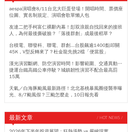
aespa演唱會8/11台北大巨蛋登場！開唱時間、票價座
位圖、實名制規定、演唱會歌單懶人包
友達二把手柯富仁裸辭內幕！彭双浪親自找回來的接班
人，為何最後撕破臉？「落後群創」成最後稻草？
台積電、聯發科、聯電、群創...台股飆逾1400點叩關
45K，V型反轉來了？杜金龍先挑2檔「便當股」
漢光演習斷網、防空演習時間！影響範圍、交通異動…
捷運台鐵高鐵公車停駛？城鎮韌性演習不配合最高罰
15萬
天氣／白海豚颱風最新路徑！北北基桃暴風圈侵襲率曝
光、8/7颱風假？三颱怎麼走，10日報先看
最新文章
/ HOT NEWS /
2026年下半年投資展望：狂熱漲勢 vs 嚴峻現實