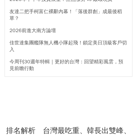
友達二把手柯富仁裸辭內幕！「落後群創」成最後稻
草？
2026前進大南方論壇
佳世達集團艦隊無人機小隊起飛！鎖定美日頂級客戶切
入
今周刊30週年特輯｜更好的台灣：回望精彩風雲，預
見前瞻行動
排名解析 台灣最吃重、韓長出雙峰、