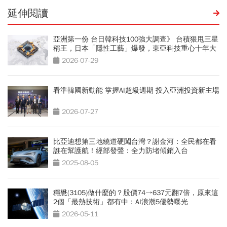
延伸閱讀
亞洲第一份 台日韓科技100強大調查》 台積狠甩三星
稱王，日本「隱性工藝」爆發，東亞科技重心十年大
轉移 AI鏈三國志
2026-07-29
看準韓國新動能 掌握AI超級週期 投入亞洲投資新主場
2026-07-27
比亞迪想第三地繞道硬闖台灣？謝金河：全民都在看
誰在幫護航！經部發聲：全力防堵傾銷入台
2025-08-05
穩懋(3105)做什麼的？股價74→637元翻7倍，原來這
2個「最熱技術」都有中：AI浪潮5優勢曝光
2026-05-11