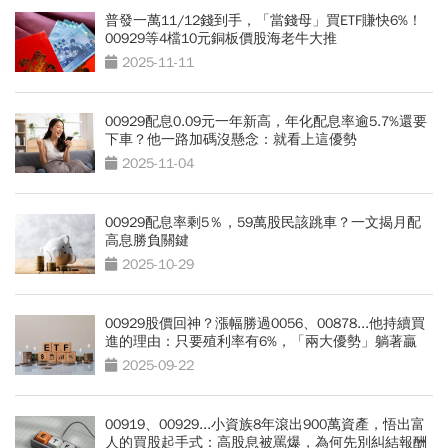
普發一萬11/12錢到手，「當錢母」買ETF賺快6%！
00929等4檔10元銅板價股海老牛大推
2025-11-11
00929配息0.09元一年新高，年化配息率逾5.7%還要
下車？他一路加碼沒懸念：就看上這優勢
2025-11-04
00929配息率剩5％，59萬股民該跳車？一文揭月配
高息勝負關鍵
2025-10-29
00929股價回神？漲幅勝過0056、00878...他持續買
進的理由：只要殖利率有6%，「兩大優勢」躺著贏
2025-09-22
00919、00929...小資族8年滾出900萬資產，悟出富
人的買股起手式：高股息被罵爆，為何先別糾結報酬