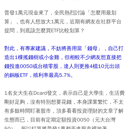
普發1萬元現金來了，全民熱烈討論「怎麼用最划
算」，也有人想放大1萬元，近期有網友在社群平台
提問，到底該怎麼買ETF比較划算？
對此，有專家建議，不妨將善用當「錢母」，自己打
造出1棵搖錢樹或小金雞，但相較不少網友想直接把
錢投進0050或台積零股，達人則更推4檔10元出頭
的銅板ETF，殖利率最高5.7%。
1名女大生在Dcard發文，表示自己是大學生，生活費
剛好足夠，沒有特別想要花錢，本身課業繁忙，不太
有多餘時間盯著股市，頂多看看投資理財的文章了解
生態而已，目前有定期定額投資0050（元大台灣
50），所以打算將普發1萬都丟進股市裡放著。