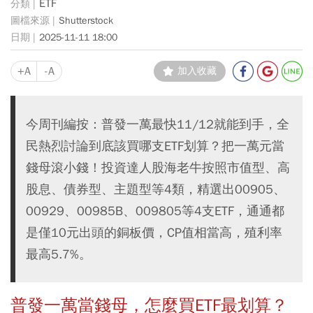
ETF
Shutterstock
2025-11-11 18:00
+A
-A
加入收藏
今周刊編按：普發一萬最快11/12就能到手，全
民熱烈討論到底該買哪支ETF划算？把一萬元當
錢母滾小錢！投資達人股海老牛按照市值型、高
股息、債券型、主題型等4類，精選出00905、
00929、00985B、009805等4支ETF，通通都
是僅10元出頭的銅板價，CP值相當高，殖利率
最高5.7%。
普發一萬當錢母，怎麼買ETF最划算？