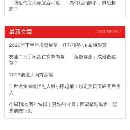
「包租代管龍頭岌岌可危」：為何租約越多，風險越
高？
最新文章
/ HOT NEWS /
2026年下半年投資展望：狂熱漲勢 vs 嚴峻現實
友達二把手柯富仁裸辭內幕！「落後群創」成最後稻
草？
2026前進大南方論壇
佳世達集團艦隊無人機小隊起飛！鎖定美日頂級客戶切
入
今周刊30週年特輯｜更好的台灣：回望精彩風雲，預
見前瞻行動