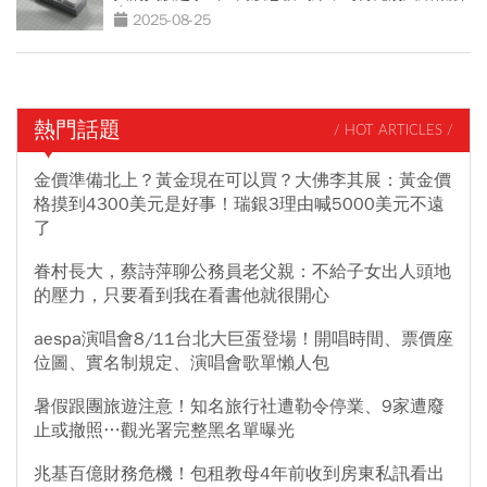
率
2025-08-25
熱門話題
/ HOT ARTICLES /
金價準備北上？黃金現在可以買？大佛李其展：黃金價
格摸到4300美元是好事！瑞銀3理由喊5000美元不遠
了
眷村長大，蔡詩萍聊公務員老父親：不給子女出人頭地
的壓力，只要看到我在看書他就很開心
aespa演唱會8/11台北大巨蛋登場！開唱時間、票價座
位圖、實名制規定、演唱會歌單懶人包
暑假跟團旅遊注意！知名旅行社遭勒令停業、9家遭廢
止或撤照…觀光署完整黑名單曝光
兆基百億財務危機！包租教母4年前收到房東私訊看出