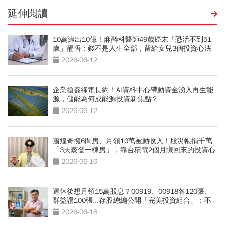
延伸閱讀
10萬滾出10億！麻醉科醫師49歲癌末「恐活不到51
歲」醒悟：錢不是人生全部，留給女兒3個投資心法
2026-06-12
企業搶簽綠電長約！AI資料中心帶動資金湧入再生能
源，儲能為何成能源投資新焦點？
2026-06-12
蕭煌奇擁6間房、月領10萬被動收入！股災帳損千萬
「3天蒸發一棟房」，靠台積電2個月賺回來的投資心
法
2026-06-16
退休後想月領15萬股息？00919、00918各120張、
群益證100張...存股總編公開「完美投資組合」：不
盯盤睡覺也照賺
2026-06-18