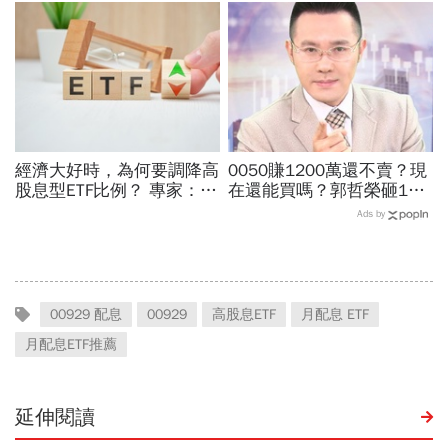
周冠男都說009826上市是
海老牛說，這種人不適合
邁大步？
買？
經濟大好時，為何要調降高
0050賺1200萬還不賣？現
股息型ETF比例？ 專家：用
在還能買嗎？郭哲榮砸1億
防禦配置打開「錢」意識
狂掃1100張揭出場點位：4
Ads by
萬7不敢買「可憐哪」
00929 配息
00929
高股息ETF
月配息 ETF
月配息ETF推薦
延伸閱讀