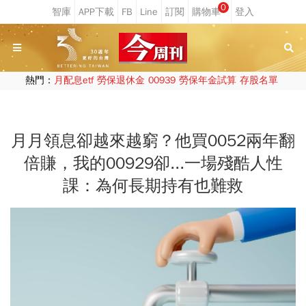
0
熱門：
月配息etf
勞保退休金
00939
勞保年金試算
存股名單
月月領息卻越來越窮？他買0052兩年翻
倍賺，我的00929卻...一場殘酷人性
課：為何長期持有也難救