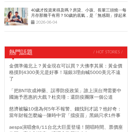
40歲才投資來得及嗎？房貸、小孩、長輩三頭燒…每
月存那幾千有用？50歲的底氣，是「無感期」撐起來
的
2026-06-04
熱門話題
/ HOT STORIES /
金價準備北上？黃金現在可以買？大佛李其展：黃金價
格摸到4300美元是好事！瑞銀3理由喊5000美元不遠
了
「把BNT吹成神藥、誤導防疫政策」誰上演台灣需要中
國施予恩惠的大戲？杜奕瑾：還防疫團隊一個公道
慈濟被騙10億為何5年不報警、錢找到才認？他好奇：
當年財報怎麼編…陳時中背「擋疫苗」黑鍋只求1件事
aespa演唱會8/11台北大巨蛋登場！開唱時間、票價座