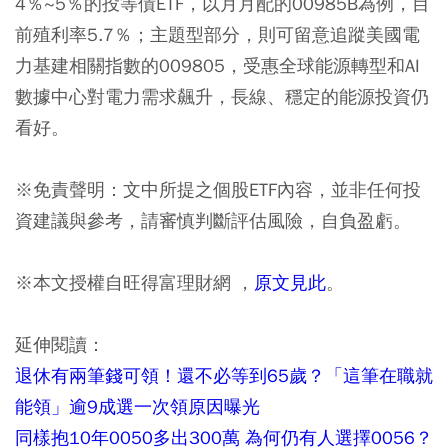
4％~5％的投等債ETF，以月月配的00985B為例，目
前殖利率5.7％；主題型部分，則可留意追蹤美國電
力基建相關指數的009805，受惠全球能源轉型和AI
數據中心對電力需求飆升，長線、穩定的能源投資仍
看好。
※免責聲明：文中所提之個股ETF內容，並非任何投
資建議與參考，請審慎判斷評估風險，自負盈虧。
※本文授權自旺得富理財網 ，
原文見此
。
延伸閱讀：
退休有兩筆錢可領！還不必等到65歲？「這筆在職就
能領」逾9成選一次領原因曝光
同樣抱10年0050多出300萬 為何仍有人選擇0056？