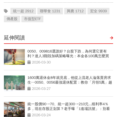
統一超 2912
聯華食 1231
興農 1712
宏全 9939
傳產股
市值型ETF
延伸閱讀
0050、009816選誰好？台股下跌，為何選它更有
利？達人3階段加碼策略曝光：本金各100萬怎麼買
2026-03-30
1600萬退休金8年就見底，他從上流老人淪落賣房求
生…0050、0056最強退休配置：教你「月領5萬」越
花越有錢
2026-03-27
統一股價90→70、統一超300→210元...殖利率4％
多，現在存股正划算？老手曝「1進場訊號」：別看
便宜價就衝
2026-03-24