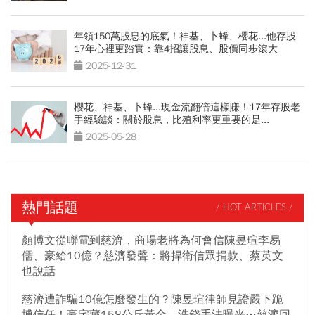
年領150萬股息的底氣！神基、卜蜂、櫻花...他存股
17年心裡更踏實：靠4招讓股息、股價同步滾大
2025-12-31
櫻花、神基、卜蜂...現金流翻倍這樣賺！17年存股老
手經驗談：關於股息，比殖利率更重要的是...
2025-05-28
熱門話題
/ HOT ARTICLES /
顏博文從聯電到慈濟，商場老將為何會信陳昱瑄李易
儒、豪給10億？慈濟發聲：將捍衛信眾捐款、蔡英文
也說話
慈濟遭詐騙10億怎麼發生的？陳昱瑄律師見證嚴下跪
博信任！豪宅藏158公斤黃金，洗錢手法曝光…慈濟回