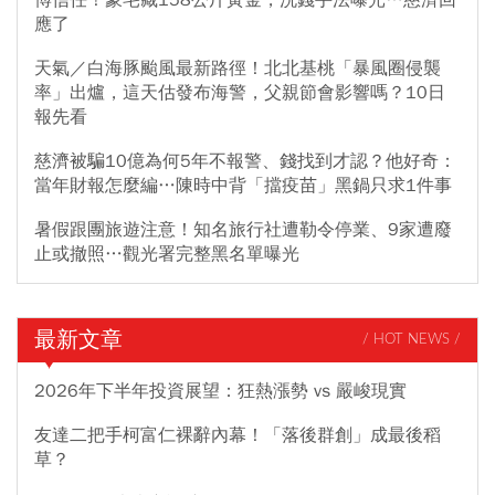
應了
天氣／白海豚颱風最新路徑！北北基桃「暴風圈侵襲
率」出爐，這天估發布海警，父親節會影響嗎？10日
報先看
慈濟被騙10億為何5年不報警、錢找到才認？他好奇：
當年財報怎麼編…陳時中背「擋疫苗」黑鍋只求1件事
暑假跟團旅遊注意！知名旅行社遭勒令停業、9家遭廢
止或撤照…觀光署完整黑名單曝光
最新文章
/ HOT NEWS /
2026年下半年投資展望：狂熱漲勢 vs 嚴峻現實
友達二把手柯富仁裸辭內幕！「落後群創」成最後稻
草？