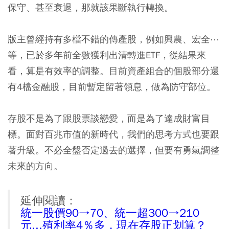
保守、甚至衰退，那就該果斷執行轉換。
版主曾經持有多檔不錯的傳產股，例如興農、宏全⋯
等，已於多年前全數獲利出清轉進ETF，從結果來
看，算是有效率的調整。目前資產組合的個股部分還
有4檔金融股，目前暫定留著領息，做為防守部位。
存股不是為了跟股票談戀愛，而是為了達成財富目
標。面對百兆市值的新時代，我們的思考方式也要跟
著升級。不必全盤否定過去的選擇，但要有勇氣調整
未來的方向。
延伸閱讀：
統一股價90→70、統一超300→210
元...殖利率4％多，現在存股正划算？