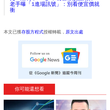
老手曝「1進場訊號」：別看便宜價就
衝
本文已獲
存股方程式
授權轉載，
原文出處
你可能還想看