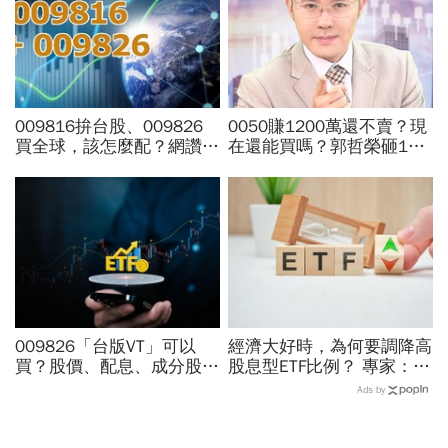
009816拚台股、009826
0050賺1200萬還不賣？現
買全球，該怎麼配？網讚
在還能買嗎？郭哲榮砸1億
「最強懶人投資」...為何股
狂掃1100張揭出場點位：4
海老牛說，這種人不適合
萬7不敢買「可憐哪」
買？
009826「台版VT」可以
經濟大好時，為何要調降高
買？股價、配息、成分股…
股息型ETF比例？ 專家：用
和全球VT哪不同，為何連
防禦配置打開「錢」意識
Ads by
周冠男都說009826上市是
邁大步？