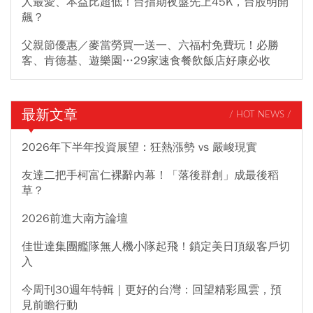
人最愛、本益比超低！台指期夜盤先上45K，台股明開
飆？
父親節優惠／麥當勞買一送一、六福村免費玩！必勝
客、肯德基、遊樂園…29家速食餐飲飯店好康必收
最新文章
/ HOT NEWS /
2026年下半年投資展望：狂熱漲勢 vs 嚴峻現實
友達二把手柯富仁裸辭內幕！「落後群創」成最後稻
草？
2026前進大南方論壇
佳世達集團艦隊無人機小隊起飛！鎖定美日頂級客戶切
入
今周刊30週年特輯｜更好的台灣：回望精彩風雲，預
見前瞻行動