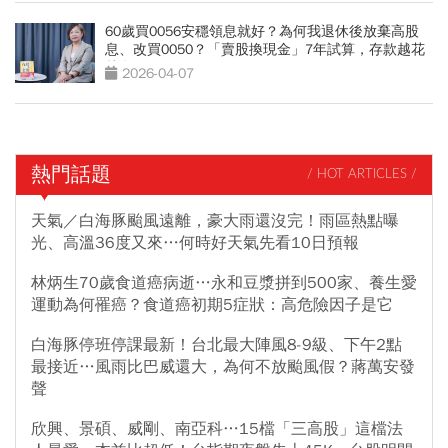
60歲買0056安穩領息就好？為何我退休後放棄高股
息、改買0050？「賣股換現金」7年試算，存款越花
越多
2026-04-07
熱門話題
/ HOT ARTICLES /
天氣／白海豚颱風遠離，豪大雨還沒完！雨區熱點曝
光、高溫36度又來…何時好天氣先看10日預報
林炳生70歲食道癌病逝…永和豆漿拼到500家、養生愛
運動為何罹癌？食道癌初期5症狀：高危險因子是它
白海豚停班停課最新！台北最大陣風8-9級、下午2點
最接近…風雨比巴威還大，為何不放颱風假？蔣萬安發
聲
欣興、景碩、威剛、南亞科…15檔「三高股」這檔法