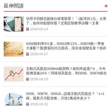
延伸閱讀
信用卡回饋也能換台積電股票！「1點等於1元」太香
了，如何存點變存股？定期定額教學步驟一文看
2026-05-14
0056殖利率9％多，00919有13％...00878新一季會
大暴配？股價漲到25元新高，現在進場變韭菜？他存
股3年拆解「穩賺關鍵」
2026-04-27
主動式高股息00984A能買嗎？殖利率超過7％，今年
股價漲逾24％！同樣領高股息，和0056、00878差在
哪？
2026-04-23
0056、00878、00919...該換主動式高股息？「1+1
檔」最新月月配攻略：月領1萬成本多少？
2026-04-15