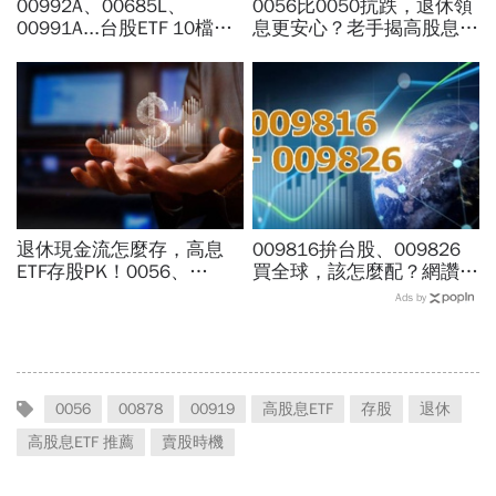
00992A、00685L、
0056比0050抗跌，退休領
00991A...台股ETF 10檔打
息更安心？老手揭高股息
贏大盤，這檔主動式ETF漲
「4大致命傷」：股息再投
幅稱冠，達人認證選股實力
入也追不上，13年總報酬
堅強
竟輸600％
退休現金流怎麼存，高息
009816拚台股、009826
ETF存股PK！0056、
買全球，該怎麼配？網讚
00878、00919...她用3招
「最強懶人投資」...為何股
Ads by
「加速股息翻倍」：月領6-
海老牛說，這種人不適合
9萬攻略
買？
0056
00878
00919
高股息ETF
存股
退休
高股息ETF 推薦
賣股時機