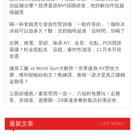
信徒錢去哪？慈濟還原BNT採購經過，他拆解信件批越
描越黑
喝一杯拿鐵竟引發急性腎損傷「一動作害的」！咖啡冰
冰箱可以放多久？醫：含奶咖啡超過「這時間」別喝了
欣興、南電、景碩、臻鼎-KY、金居、尖點...PCB買誰
最賺？杜金龍點名「這檔」爆炸性強漲，11月末升段
首選
健身工廠 vs World Gym大解密！世界健身-KY營收大
勝，獲利卻輸給柏文？教練課、會籍…誰才是真正賺錢
金雞母？
父親節優惠／麥當勞買一送一、六福村免費玩！必勝
客、肯德基、遊樂園…29家速食餐飲飯店好康必收
最新文章
/ HOT NEWS /