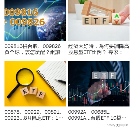
009816拚台股、009826
經濟大好時，為何要調降高
買全球，該怎麼配？網讚
股息型ETF比例？ 專家：用
「最強懶人投資」...為何股
防禦配置打開「錢」意識
海老牛說，這種人不適合
買？
00878、00929、00891、
00992A、00685L、
00923...8月除息ETF：14
00991A...台股ETF 10檔打
檔年化配息率逾10%！配息
贏大盤，這檔主動式ETF漲
Ads by
金額、最後買進日，如何息
幅稱冠，達人認證選股實力