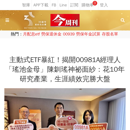
0
熱門：
月配息etf
勞保退休金
00939
勞保年金試算
存股名單
主動式ETF暴紅！揭開00981A經理人
「瑤池金母」陳釧瑤神祕面紗：花10年
研究產業，生涯績效完勝大盤