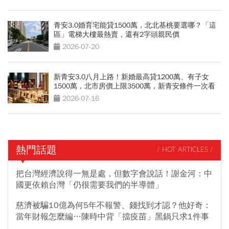
青安3.0婚育宅能貸1500萬，北北基桃要選哪？「這
區」電梯大樓最熱賣，還有2字頭親民價
2026-07-20
新青安3.0八月上路！新婚最高貸1200萬、有子女
1500萬，北市房價上限3500萬，新青安條件一次看
2026-07-16
熱門話題
/ HOT ARTICLES /
把台灣經濟說得一無是處，但數字會說話！謝金河：中
國更依賴台灣「仍很需要我們的半導體」
慈濟被騙10億為何5年不報警、錢找到才認？他好奇：
當年財報怎麼編…陳時中背「擋疫苗」黑鍋只求1件事