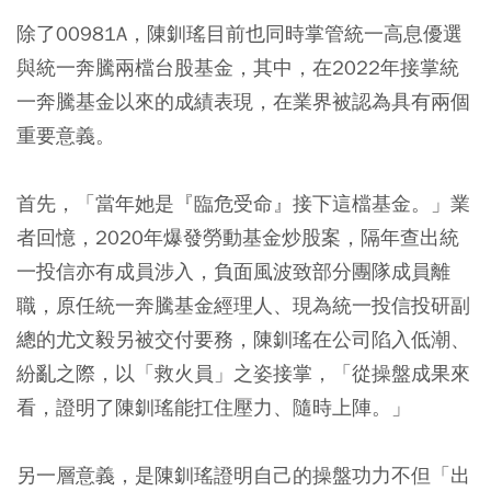
除了00981A，陳釧瑤目前也同時掌管統一高息優選
與統一奔騰兩檔台股基金，其中，在2022年接掌統
一奔騰基金以來的成績表現，在業界被認為具有兩個
重要意義。
首先，「當年她是『臨危受命』接下這檔基金。」業
者回憶，2020年爆發勞動基金炒股案，隔年查出統
一投信亦有成員涉入，負面風波致部分團隊成員離
職，原任統一奔騰基金經理人、現為統一投信投研副
總的尤文毅另被交付要務，陳釧瑤在公司陷入低潮、
紛亂之際，以「救火員」之姿接掌，「從操盤成果來
看，證明了陳釧瑤能扛住壓力、隨時上陣。」
另一層意義，是陳釧瑤證明自己的操盤功力不但「出