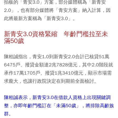
拍板的「青安3.0」方案，部分媒體稱為「新青安
2.0」，也有部分媒體將「青安方案」納入計算，因
此將最新方案稱為「新青安3.0」。
新青安3.0資格緊縮 年齡門檻拉至未
滿50歲
陳柏誠指出，青安1.0到新青安2.0合計已核貸51萬
6475戶、撥貸金額達2兆7828億元，其中2.0階段就
承作17萬1705戶、撥貸1兆3410億元，顯示市場需
求龐大，也讓行政院決定在到期前全面檢討。
陳柏誠表示，新青安3.0在借款人資格上出現關鍵調
整，亦即年齡門檻訂在「未滿50歲」，將排除高齡族
群。