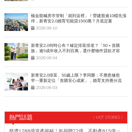
楊金龍喊房市管制「就到這裡」！營建股逾10檔先漲
停，新青安2.0婚育宅能貸1500萬？月底定案
2026-06-10
新青安2.0何時公布？確定排富排老？「50＋首購
族」逾5成年收入不到百萬，選什麼物件貸款才容
易？
2026-06-04
新青安2.0排富、50歲上限？李同榮：不應愈修愈
窄…重新定位「首購安心成家」，婚育支持應分流
2026-06-03
熱門話題
/ HOT STORIES /
慈濟1288億資產揭秘！年捐贈72億、不動產815億…