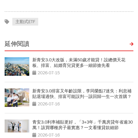
利雙賺
堅強
主動式ETF
延伸閱讀
新青安3.0大改版，未滿50歲才能貸！設總價天花
板、排富、結婚育兒貸更多…細節搶先看
2026-07-15
新青安3.0排富又年齡設限，李同榮點7迷失：利息補
貼退場過快、排富可能誤判…該回歸一生一次首購？
2026-07-16
青安3.0利率補貼更好，「3+3年」千萬房貸年省逾30
萬！該買哪種房子最實惠？一文看懂貸款細節
2026-07-16