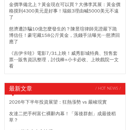
金價準備北上？黃金現在可以買？大佛李其展：黃金價
格摸到4300美元是好事！瑞銀3理由喊5000美元不遠
了
慈濟遭詐騙10億怎麼發生的？陳昱瑄律師見證嚴下跪
博信任！豪宅藏158公斤黃金，洗錢手法曝光…慈濟回
應了
《吉伊卡哇》電影7/31上映！威秀影城特典、預售套
票…販售資訊整理，討伐棒+小卡必收、上映戲院一文
看
最新文章
/ HOT NEWS /
2026年下半年投資展望：狂熱漲勢 vs 嚴峻現實
友達二把手柯富仁裸辭內幕！「落後群創」成最後稻
草？