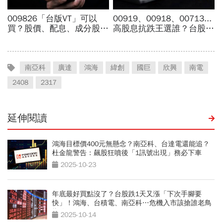
南亞科
廣達
鴻海
緯創
國巨
欣興
南電
2408
2317
延伸閱讀
鴻海目標價400元無懸念？南亞科、台達電還能追？
杜金龍警告：飆股狂噴後「1訊號出現」務必下車
2025-10-23
年底最好買點沒了？台股跌1天又漲「下次手腳要
快」！鴻海、台積電、南亞科…危機入市該搶誰老鳥
指路
2025-10-14