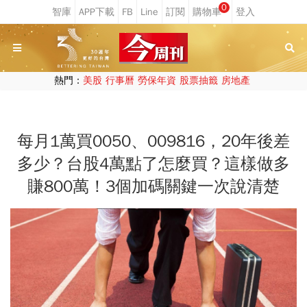
0
熱門：
美股
行事曆
勞保年資
股票抽籤
房地產
每月1萬買0050、009816，20年後差
多少？台股4萬點了怎麼買？這樣做多
賺800萬！3個加碼關鍵一次說清楚