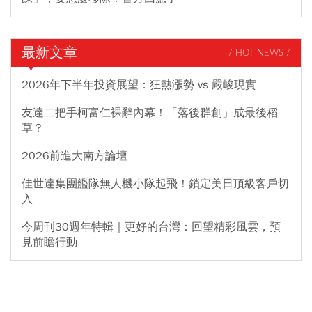
最新文章
/ HOT NEWS /
2026年下半年投資展望：狂熱漲勢 vs 嚴峻現實
友達二把手柯富仁裸辭內幕！「落後群創」成最後稻
草？
2026前進大南方論壇
佳世達集團艦隊無人機小隊起飛！鎖定美日頂級客戶切
入
今周刊30週年特輯｜更好的台灣：回望精彩風雲，預
見前瞻行動