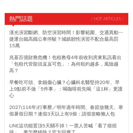
熱門話題
/ HOT ARTICLES /
漢光演習斷網、防空演習時間！影響範圍、交通異動…
捷運台鐵高鐵公車停駛？城鎮韌性演習不配合最高罰
15萬
兆基百億財務危機！包租教母4年前收到房東私訊看出
「包租代管龍頭岌岌可危」：為何租約越多，風險越
高？
早餐吃可頌、拿鐵傷心臟？心臟科名醫堅持20年、早
上9點前不做「5件事」：喝咖啡前先喝「這1杯」更護
心
2027(116年)行事曆／明年過年時間、春節放幾天、寒
假暑假日期？連假3天以上有9個：請假攻略懶人包
LINE這功能置頂5天關不掉！一票人苦喊「看了很煩
躁」，要怎麼移除？官方回應了