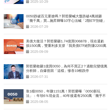
力買」
2025-10-29
0050跌破百元要搶嗎？郭哲榮喊大盤跌破4萬就砸
「幾千萬」買...施昇輝曝10字心法喊「2類ETF別碰」
2026-07-29
美債大復活？郭哲榮砸1.74億買00687B，現在還虧
損1500萬，雙重利多支撐「我美債ETF絕對賺2200萬
出場」
2025-09-09
郭哲榮敢砸1億買0050，為何不買正2？過動兒變億萬
分析師，自爆曾因「這檔」慘吞19根跌停
2026-07-31
靠1檔0050，年賺1151萬！郭哲榮曝「0050新玩
法」：年領6％現金流，40年後還有2500萬「幾乎不
可能賣光」
2025-08-05