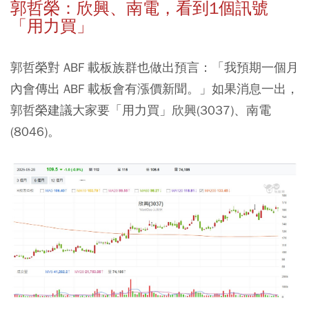
郭哲榮：欣興、南電，看到1個訊號
「用力買」
郭哲榮對 ABF 載板族群也做出預言：「我預期一個月
內會傳出 ABF 載板會有漲價新聞。」如果消息一出，
郭哲榮建議大家要「用力買」欣興(3037)、南電
(8046)。