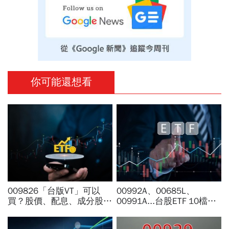
你可能還想看
009826「台版VT」可以
00992A、00685L、
買？股價、配息、成分股…
00991A...台股ETF 10檔打
和全球VT哪不同，為何連
贏大盤，這檔主動式ETF漲
周冠男都說009826上市是
幅稱冠，達人認證選股實力