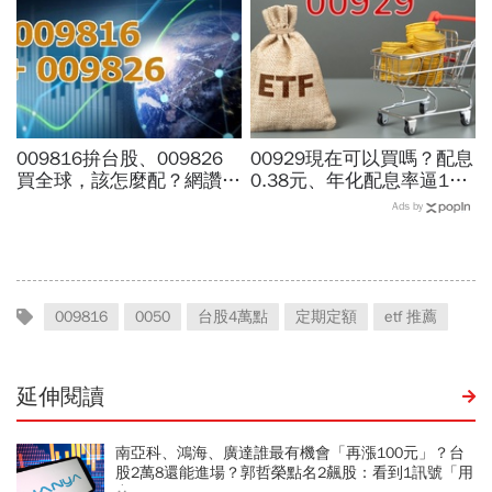
邁大步？
堅強
009816拚台股、009826
00929現在可以買嗎？配息
買全球，該怎麼配？網讚
0.38元、年化配息率逼17%
「最強懶人投資」...為何股
超抗跌？阮慕驊：月配息買
Ads by
海老牛說，這種人不適合
的是「不賤賣」底氣，高股
買？
息必看3重點
009816
0050
台股4萬點
定期定額
etf 推薦
延伸閱讀
南亞科、鴻海、廣達誰最有機會「再漲100元」？台
股2萬8還能進場？郭哲榮點名2飆股：看到1訊號「用