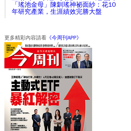
「瑤池金母」陳釧瑤神祕面紗：花10
年研究產業，生涯績效完勝大盤
更多精彩內容請看
《今周刊APP》