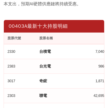
本支出，預期AI硬體供應鏈將持續受惠。
00403A最新十大持股明細
股票代號
股票名稱
股
2330
台積電
7,040,0
2383
台光電
986,0
3017
奇鋐
1,871,0
2303
聯電
42,695,0