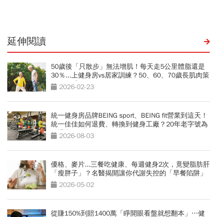
延伸閱讀
50歲後「只散步」無法增肌！每天走5公里體脂還是
30％...上健身房vs居家訓練？50、60、70歲長肌肉策
略一次看
2026-02-23
統一健身房品牌BEING sport、BEING fit營業到這天！
統一佳佳如何退費、轉換到健身工廠？20年老字號為
何退出
2026-08-03
優格、麥片...三餐吃健康、每週健身2次，竟變脂肪肝
「瘦胖子」？名醫揭開讓你代謝失控的「早餐陷阱」
2026-05-02
從賺150%到賠1400萬「睜開眼看盤就想翻本」…健