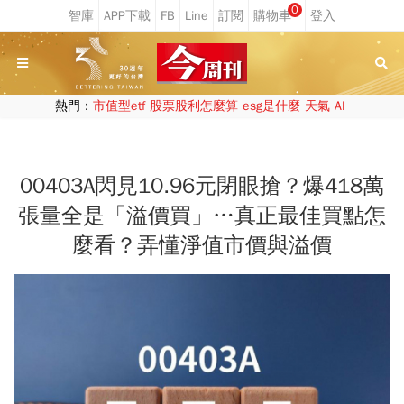
0
熱門：
市值型etf
股票股利怎麼算
esg是什麼
天氣
AI
00403A閃見10.96元閉眼搶？爆418萬
張量全是「溢價買」…真正最佳買點怎
麼看？弄懂淨值市價與溢價