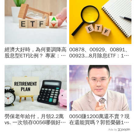
經濟大好時，為何要調降高
00878、00929、00891、
股息型ETF比例？ 專家：用
00923...8月除息ETF：14
防禦配置打開「錢」意識
檔年化配息率逾10%！配息
金額、最後買進日，如何息
利雙賺
勞保老年給付，月領2.2萬
0050賺1200萬還不賣？現
vs. 一次領存0056哪個好？
在還能買嗎？郭哲榮砸1億
簡單一張表算給你看：「這
狂掃1100張揭出場點位：4
Ads by
樣做」每月多出1萬生活費
萬7不敢買「可憐哪」