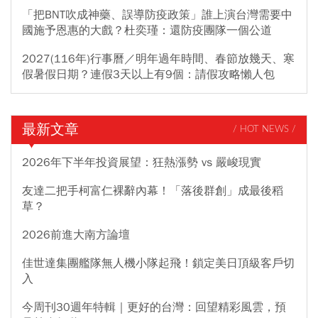
「把BNT吹成神藥、誤導防疫政策」誰上演台灣需要中
國施予恩惠的大戲？杜奕瑾：還防疫團隊一個公道
2027(116年)行事曆／明年過年時間、春節放幾天、寒
假暑假日期？連假3天以上有9個：請假攻略懶人包
最新文章
/ HOT NEWS /
2026年下半年投資展望：狂熱漲勢 vs 嚴峻現實
友達二把手柯富仁裸辭內幕！「落後群創」成最後稻
草？
2026前進大南方論壇
佳世達集團艦隊無人機小隊起飛！鎖定美日頂級客戶切
入
今周刊30週年特輯｜更好的台灣：回望精彩風雲，預