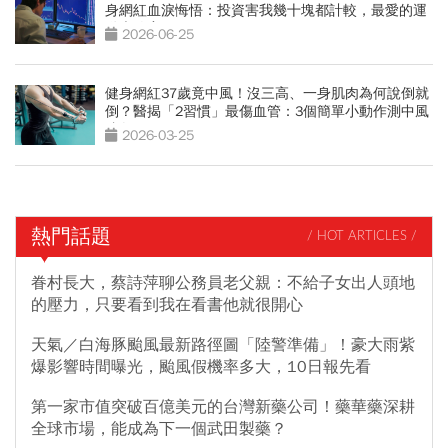
身網紅血淚悔悟：投資害我幾十塊都計較，最愛的運
動也放棄
2026-06-25
健身網紅37歲竟中風！沒三高、一身肌肉為何說倒就
倒？醫揭「2習慣」最傷血管：3個簡單小動作測中風
跡象
2026-03-25
熱門話題
/ HOT ARTICLES /
眷村長大，蔡詩萍聊公務員老父親：不給子女出人頭地
的壓力，只要看到我在看書他就很開心
天氣／白海豚颱風最新路徑圖「陸警準備」！豪大雨紫
爆影響時間曝光，颱風假機率多大，10日報先看
第一家市值突破百億美元的台灣新藥公司！藥華藥深耕
全球市場，能成為下一個武田製藥？