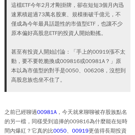
這檔ETF今年2月才剛掛牌，卻在短短3個月內迅
速累積超過73萬名股東、規模衝破千億元，不
僅成為今年最具話題性的市值型ETF，也讓不少
原本偏好高股息ETF的投資人開始動搖。
甚至有投資人開始討論：「手上的00919漲不太
動，要不要乾脆換成009816或00981A？」原
本以為市值型的對手是0050、006208，沒想到
高股息族也坐不住了。
之前已經聊過
00981A
，今天就來聊聊被存股族點名
的另一檔，同樣受到追捧的
009816
為什麼能在短時
間內爆紅？它真的比
0050
、
00919
更值得長期投資