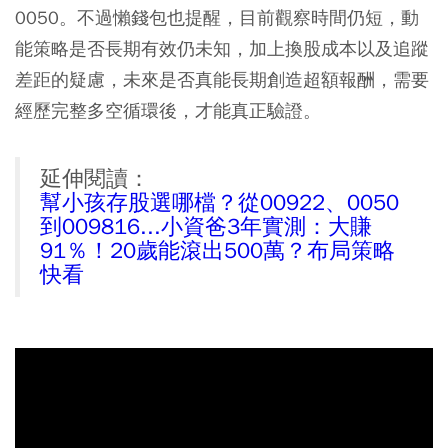
0050。不過懶錢包也提醒，目前觀察時間仍短，動
能策略是否長期有效仍未知，加上換股成本以及追蹤
差距的疑慮，未來是否真能長期創造超額報酬，需要
經歷完整多空循環後，才能真正驗證。
延伸閱讀：
幫小孩存股選哪檔？從00922、0050
到009816...小資爸3年實測：大賺
91％！20歲能滾出500萬？布局策略
快看