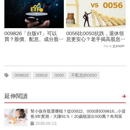
009826「台版VT」可以
0056比0050抗跌，退休領
買？股價、配息、成分股…
息更安心？老手揭高股息
和全球VT哪不同，為何連
「4大致命傷」：股息再投
Ads by
周冠男都說009826上市是
入也追不上，13年總報酬
邁大步？
竟輸600％
009816
00919
0050
不配息的0050
延伸閱讀
幫小孩存股選哪檔？從00922、0050到009816...小資
爸3年實測：大賺91％！20歲能滾出500萬？布局策
略快看
2026-05-13