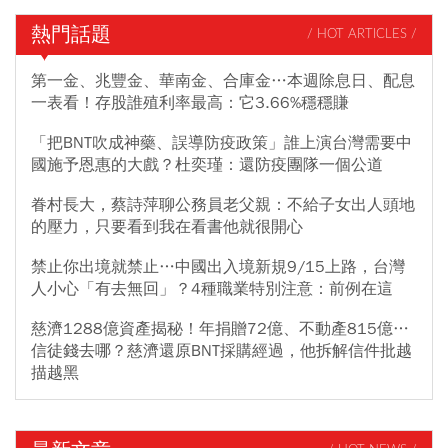
熱門話題
/ HOT ARTICLES /
第一金、兆豐金、華南金、合庫金…本週除息日、配息
一表看！存股誰殖利率最高：它3.66%穩穩賺
「把BNT吹成神藥、誤導防疫政策」誰上演台灣需要中
國施予恩惠的大戲？杜奕瑾：還防疫團隊一個公道
眷村長大，蔡詩萍聊公務員老父親：不給子女出人頭地
的壓力，只要看到我在看書他就很開心
禁止你出境就禁止…中國出入境新規9/15上路，台灣
人小心「有去無回」？4種職業特別注意：前例在這
慈濟1288億資產揭秘！年捐贈72億、不動產815億…
信徒錢去哪？慈濟還原BNT採購經過，他拆解信件批越
描越黑