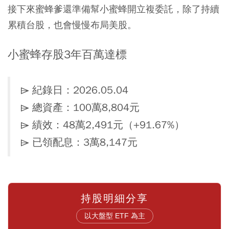
接下來蜜蜂爹還準備幫小蜜蜂開立複委託，除了持續
累積台股，也會慢慢布局美股。
小蜜蜂存股3年百萬達標
⌲ 紀錄日：2026.05.04
⌲ 總資產：100萬8,804元
⌲ 績效：48萬2,491元（+91.67%）
⌲ 已領配息：3萬8,147元
持股明細分享
以大盤型 ETF 為主