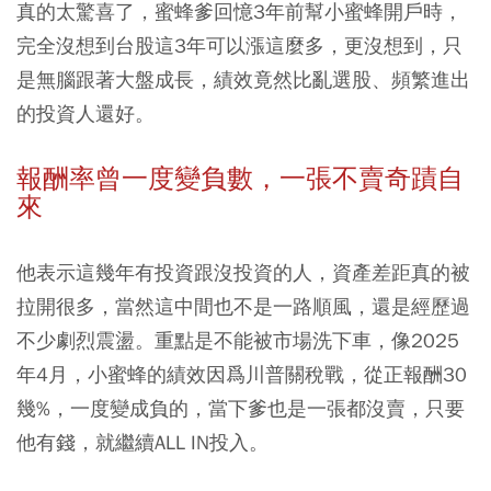
真的太驚喜了，蜜蜂爹回憶3年前幫小蜜蜂開戶時，
完全沒想到台股這3年可以漲這麼多，更沒想到，只
是無腦跟著大盤成長，績效竟然比亂選股、頻繁進出
的投資人還好。
報酬率曾一度變負數，一張不賣奇蹟自
來
他表示這幾年有投資跟沒投資的人，資產差距真的被
拉開很多，當然這中間也不是一路順風，還是經歷過
不少劇烈震盪。重點是不能被市場洗下車，像2025
年4月，小蜜蜂的績效因爲川普關稅戰，從正報酬30
幾%，一度變成負的，當下爹也是一張都沒賣，只要
他有錢，就繼續ALL IN投入。