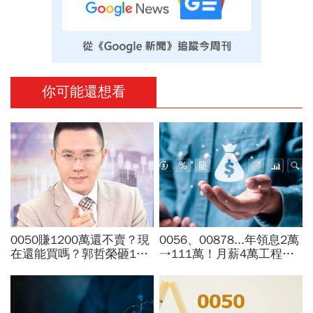
你可能還想看
0050賺1200萬還不賣？現
0056、00878...年領息2萬
在還能買嗎？郭哲榮砸1億
→111萬！月薪4萬工程師
狂掃1100張揭出場點位：4
「5年翻身領悟」：比0050
萬7不敢買「可憐哪」
少賺捶心肝？現實的帳單更
逼人