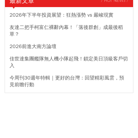
最新文章
/ HOT NEWS /
2026年下半年投資展望：狂熱漲勢 vs 嚴峻現實
友達二把手柯富仁裸辭內幕！「落後群創」成最後稻
草？
2026前進大南方論壇
佳世達集團艦隊無人機小隊起飛！鎖定美日頂級客戶切
入
今周刊30週年特輯｜更好的台灣：回望精彩風雲，預
見前瞻行動