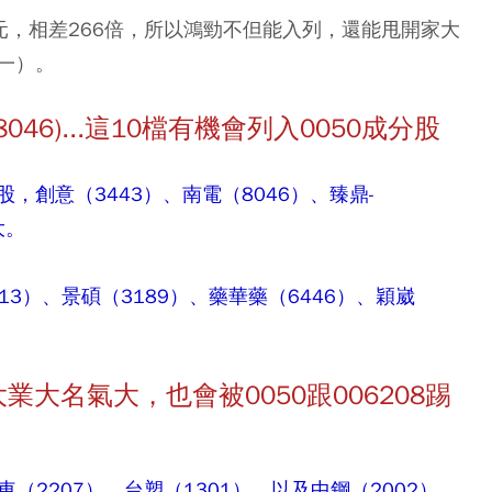
1元，相差266倍，所以鴻勁不但能入列，還能甩開家大
一）。
(8046)...這10檔有機會列入0050成分股
創意（3443）、南電（8046）、臻鼎-
大。
313）、景碩（3189）、藥華藥（6446）、穎崴
.家大業大名氣大，也會被0050跟006208踢
（2207）、台塑（1301），以及中鋼（2002）、