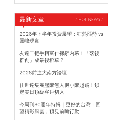
最新文章
/ HOT NEWS /
2026年下半年投資展望：狂熱漲勢 vs
嚴峻現實
友達二把手柯富仁裸辭內幕！「落後
群創」成最後稻草？
2026前進大南方論壇
佳世達集團艦隊無人機小隊起飛！鎖
定美日頂級客戶切入
今周刊30週年特輯｜更好的台灣：回
望精彩風雲，預見前瞻行動