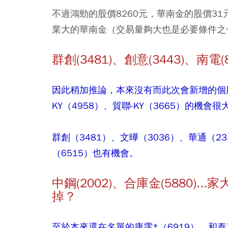
不過鴻勁的股價8260元，華南金的股價3
業大的華南金（交易量夠大也是必要條件之
群創(3481)、創意(3443)、南電
因此稍加推論，本來沒有而此次會新增的個股，
KY（4958）、貿聯-KY（3665）的機會很
群創（3481）、文曄（3036）、華通（2
（6515）也有機會。
中鋼(2002)、合庫金(5880)..
掉？
至於本來還在名單的康霈*（6919）、和泰車