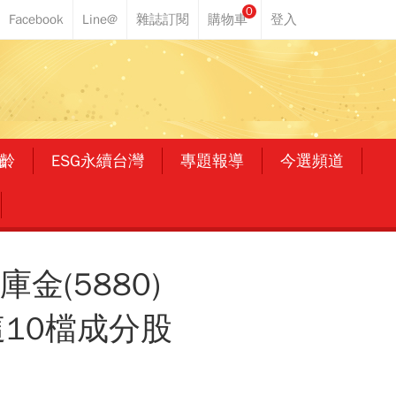
0
齡
ESG永續台灣
專題報導
今選頻道
金(5880)
.這10檔成分股