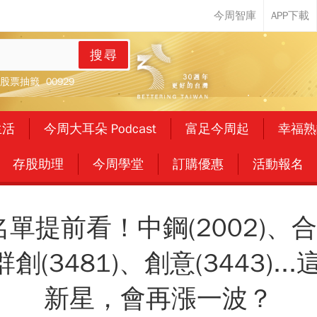
搜尋
股票抽籤
00929
生活
今周大耳朵 Podcast
富足今周起
幸福熟
存股助理
今周學堂
訂購優惠
活動報名
名單提前看！中鋼(2002)、合庫
(3481)、創意(3443)..
新星，會再漲一波？