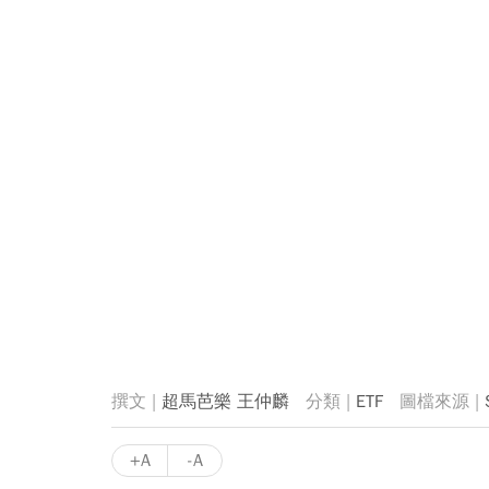
超馬芭樂 王仲麟
ETF
+A
-A