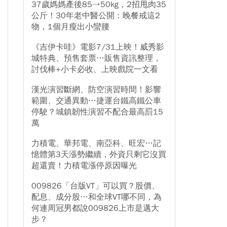
37歲媽媽產後85→50kg，2招甩肉35
公斤！30年老中醫公開：晚餐戒這2
物，1個月瘦出小蠻腰
《吉伊卡哇》電影7/31上映！威秀影
城特典、預售套票…販售資訊整理，
討伐棒+小卡必收、上映戲院一文看
漢光演習斷網、防空演習時間！影響
範圍、交通異動…捷運台鐵高鐵公車
停駛？城鎮韌性演習不配合最高罰15
萬
力積電、華邦電、南亞科、旺宏…記
憶體第3天漲勢繼續，外資只剩它沒買
超還賣！力積電漲停原因曝光
009826「台版VT」可以買？股價、
配息、成分股…和全球VT哪不同，為
何連周冠男都說009826上市是邁大
步？