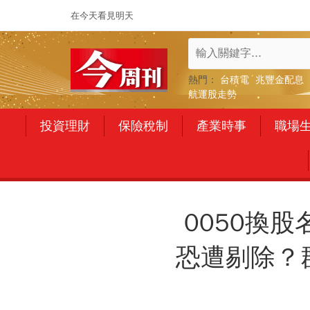
在今天看見明天
熱門：
台積電
兆豐金配息
航運股走勢
投資理財
保險稅制
產業時事
職場
0050換股
恐遭剔除？群創