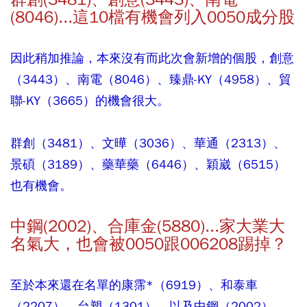
(8046)...這10檔有機會列入0050成分股
因此稍加推論，本來沒有而此次會新增的個股，創意
（3443）、南電（8046）、臻鼎-KY（4958）、貿
聯-KY（3665）的機會很大。
群創（3481）、文曄（3036）、華通（2313）、
景碩（3189）、藥華藥（6446）、穎崴（6515）
也有機會。
中鋼(2002)、合庫金(5880)...家大業大
名氣大，也會被0050跟006208踢掉？
至於本來還在名單的康霈*（6919）、和泰車
（2207）、台塑（1301），以及中鋼（2002）、