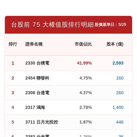
台股前 75 大權值股排行明細
股價基準日：5/29
排行
證券名稱
市值佔比
股本 (億)
1
2330 台積電
41.99%
2,593
2
2454 聯發科
4.75%
160
3
2308 台達電
4.37%
260
4
2317 鴻海
2.78%
1,400
5
3711 日月光投控
1.87%
446
6
2383 台光電
1.26%
36