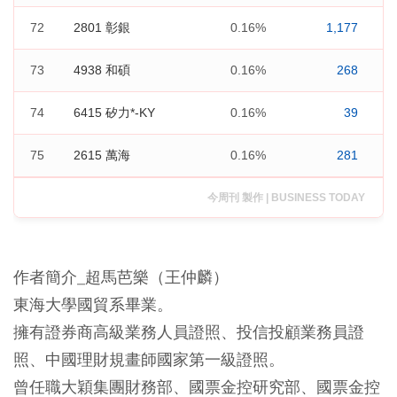
72
2801 彰銀
0.16%
1,177
73
4938 和碩
0.16%
268
74
6415 矽力*-KY
0.16%
39
75
2615 萬海
0.16%
281
今周刊 製作 | BUSINESS TODAY
作者簡介_超馬芭樂（王仲麟）
東海大學國貿系畢業。
擁有證券商高級業務人員證照、投信投顧業務員證
照、中國理財規畫師國家第一級證照。
曾任職大穎集團財務部、國票金控研究部、國票金控