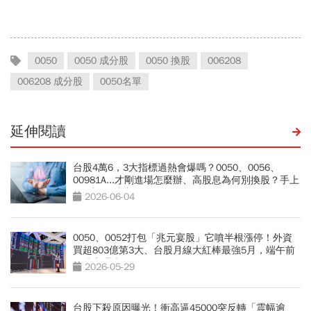
周冠男都說009826上市是
的是「不賤賣」底氣，高股
邁大步？
息必看3重點
0050
0050 成分股
0050 換股
006208
006208 成分股
0050名單
延伸閱讀
台股4萬6，3大指標過熱會爆嗎？0050、0056、
00981A...才剛進場怎麼辦、高股息為何別換股？手上
ETF先做4件事
2026-06-04
0050、0052打包「兆元宴股」它噴半根漲停！外資
買超803億第3大、台股月線大紅棒最強5月，端午前
買勝率曝光
2026-05-29
台股下殺原因曝光！衝高逼45000突反轉「震幅逾