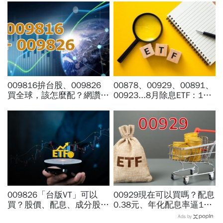
009816拚台股、009826
00878、00929、00891、
買全球，該怎麼配？網讚
00923...8月除息ETF：14
「最強懶人投資」...為何股
檔年化配息率逾10%！配息
海老牛說，這種人不適合
金額、最後買進日，如何息
買？
利雙賺
009826「台版VT」可以
00929現在可以買嗎？配息
買？股價、配息、成分股…
0.38元、年化配息率逼17%
和全球VT哪不同，為何連
超抗跌？阮慕驊：月配息買
Ads by