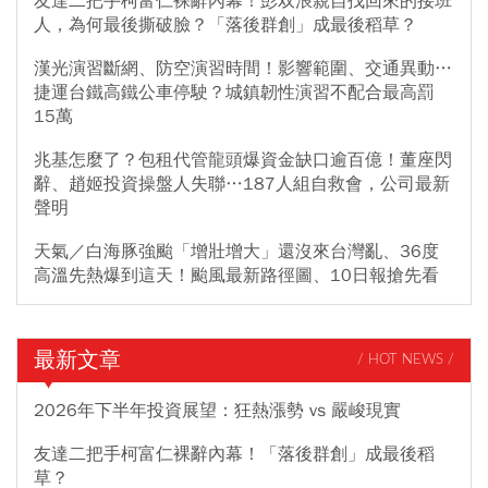
友達二把手柯富仁裸辭內幕！彭双浪親自找回來的接班
人，為何最後撕破臉？「落後群創」成最後稻草？
漢光演習斷網、防空演習時間！影響範圍、交通異動…
捷運台鐵高鐵公車停駛？城鎮韌性演習不配合最高罰
15萬
兆基怎麼了？包租代管龍頭爆資金缺口逾百億！董座閃
辭、趙姬投資操盤人失聯…187人組自救會，公司最新
聲明
天氣／白海豚強颱「增壯增大」還沒來台灣亂、36度
高溫先熱爆到這天！颱風最新路徑圖、10日報搶先看
最新文章
/ HOT NEWS /
2026年下半年投資展望：狂熱漲勢 vs 嚴峻現實
友達二把手柯富仁裸辭內幕！「落後群創」成最後稻
草？