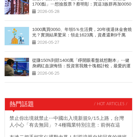
1700點」…想撿股票？蔡明彰：買這3族群再加0050
2026-05-28
1000萬買0050、年領5％生活費，20年後退休金會燒
光？實測結果驚呆：領走1623萬，資產還剩9千萬
2026-05-27
從賺150%到賠1400萬「睜開眼看盤就想翻本」…健
身網紅血淚悔悟：投資害我幾十塊都計較，最愛的運
動也放棄
2026-06-25
熱門話題
/ HOT ARTICLES /
禁止你出境就禁止…中國出入境新規9/15上路，台灣
人小心「有去無回」？4種職業特別注意：前例在這