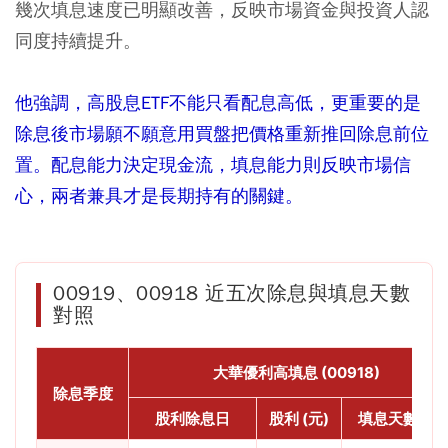
幾次填息速度已明顯改善，反映市場資金與投資人認
同度持續提升。
他強調，高股息ETF不能只看配息高低，更重要的是
除息後市場願不願意用買盤把價格重新推回除息前位
置。配息能力決定現金流，填息能力則反映市場信
心，兩者兼具才是長期持有的關鍵。
00919、00918 近五次除息與填息天數
對照
大華優利高填息 (00918)
除息季度
股利除息日
股利 (元)
填息天數 (天)