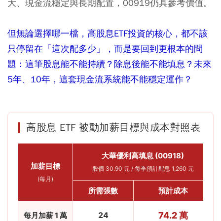
大、現金流穩定與長期配置，00919仍具參考價值。
但無論選擇哪一檔，高股息ETF投資的核心，都不該
只停留在「這次配多少」，而是要回到更根本的問
題：這筆股息能不能持續？除息後能不能填息？未來
5年、10年，這套現金流系統能不能穩定運作？
高股息 ETF 被動加薪目標與成本對照表
大華優利高填息 (00918)
加薪目標
股價 30.90 元 / 每季預計配息 1,260 元
(每月)
所需張數
預計成本
24
74.2 萬
每月加薪 1 萬