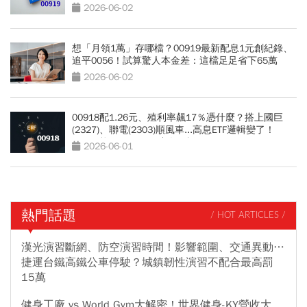
2026-06-02
想「月領1萬」存哪檔？00919最新配息1元創紀錄、
追平0056！試算驚人本金差：這檔足足省下65萬
2026-06-02
00918配1.26元、殖利率飆17％憑什麼？搭上國巨
(2327)、聯電(2303)順風車...高息ETF邏輯變了！
00919能配1.28元？達人解析
2026-06-01
熱門話題
/ HOT ARTICLES /
漢光演習斷網、防空演習時間！影響範圍、交通異動…
捷運台鐵高鐵公車停駛？城鎮韌性演習不配合最高罰
15萬
健身工廠 vs World Gym大解密！世界健身-KY營收大