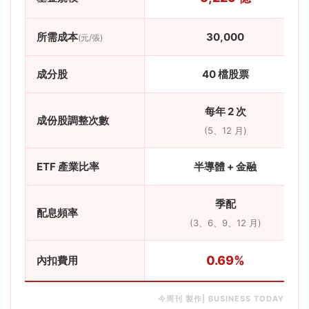
所需成本
30,000
(元/張)
成分股
40 檔股票
每年 2 次
成份股調整次數
(5、12 月)
ETF 產業比率
半導體 + 金融
季配
配息頻率
(3、6、9、12 月)
0.69%
內扣費用
今周刊 製作| BUSINESS TODAY