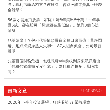
勝，獲利卻輸給柏文？教練課、會籍…誰才是真正賺錢
金雞母？
56歲才開始買股票，家庭主婦8年滾出8千萬！半年暴
賺5成、卻在股災「輝達殺在最低點」...她靠3個心法
翻身
兆基怎麼了？包租代管龍頭爆資金缺口逾百億！董座閃
辭、趙姬投資操盤人失聯…187人組自救會，公司最新
聲明
兆基百億財務危機！包租教母4年前收到房東私訊看出
「包租代管龍頭岌岌可危」：為何租約越多，風險越
高？
最新文章
/ HOT NEWS /
2026年下半年投資展望：狂熱漲勢 vs 嚴峻現實