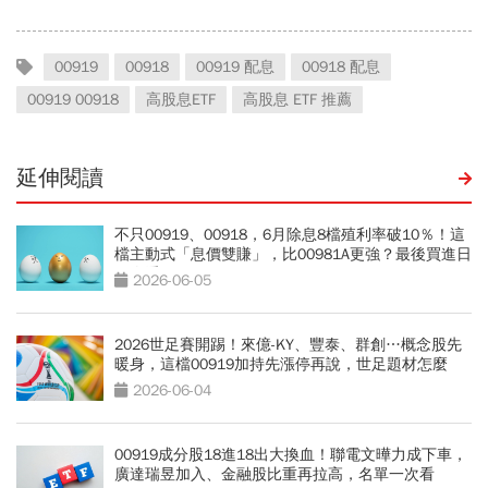
00919
00918
00919 配息
00918 配息
00919 00918
高股息ETF
高股息 ETF 推薦
延伸閱讀
不只00919、00918，6月除息8檔殖利率破10％！這
檔主動式「息價雙賺」，比00981A更強？最後買進日
一次看
2026-06-05
2026世足賽開踢！來億-KY、豐泰、群創…概念股先
暖身，這檔00919加持先漲停再說，世足題材怎麼
買？
2026-06-04
00919成分股18進18出大換血！聯電文曄力成下車，
廣達瑞昱加入、金融股比重再拉高，名單一次看