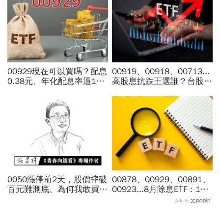
00929現在可以買嗎？配息
00919、00918、00713...
0.38元、年化配息率逼17%
高股息抗跌王選誰？台股7
超抗跌？阮慕驊：月配息買
月跌6％，它竟逆勢漲
的是「不賤賣」底氣，高股
4％...存幾年回本、二代健
息必看3重點
保門檻一次看
0050漲停前2天，股價摔破
00878、00929、00891、
百元難測底、為何我敢買下
00923...8月除息ETF：14
去？施昇輝：「切豬肉」和
檔年化配息率逾10%！配息
Ads by
「切蛋糕」的刀，挑這把不
金額、最後買進日，如何息
傷手
利雙賺