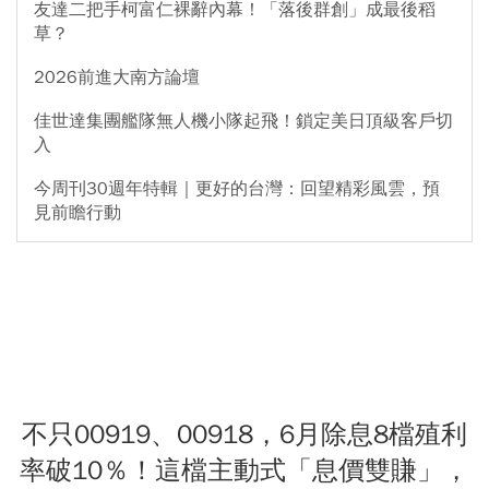
友達二把手柯富仁裸辭內幕！「落後群創」成最後稻
草？
2026前進大南方論壇
佳世達集團艦隊無人機小隊起飛！鎖定美日頂級客戶切
入
今周刊30週年特輯｜更好的台灣：回望精彩風雲，預
見前瞻行動
不只00919、00918，6月除息8檔殖利
率破10％！這檔主動式「息價雙賺」，