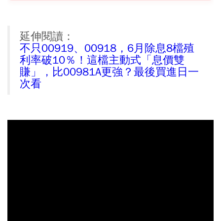
延伸閱讀：
不只00919、00918，6月除息8檔殖
利率破10％！這檔主動式「息價雙
賺」，比00981A更強？最後買進日一
次看