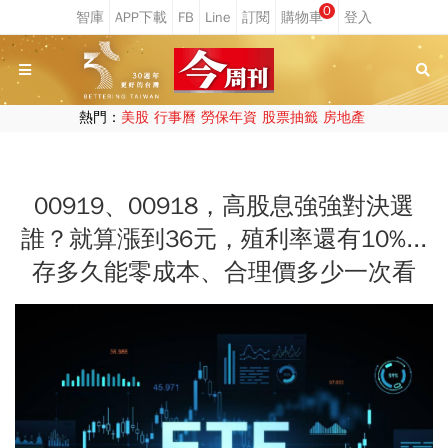
0
熱門：
美股
行事曆
勞保年資
股票抽籤
房地產
00919、00918，高股息強強對決選
誰？就算漲到36元，殖利率還有10%...
存多久能零成本、合理價多少一次看