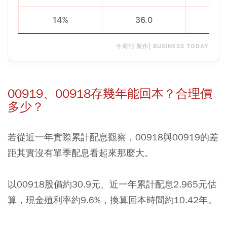
14%
36.0
1
今周刊 製作| BUSINESS TODAY
00919、00918存幾年能回本？合理價
多少？
若從近一年實際累計配息觀察，00918與00919的差
距其實沒有單季配息看起來那麼大。
以00918股價約30.9元、近一年累計配息2.965元估
算，現金殖利率約9.6%，換算回本時間約10.42年。