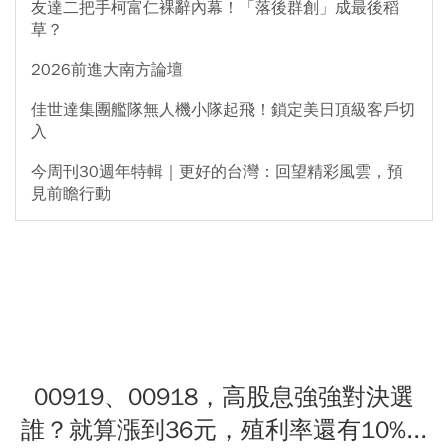
友達二把手柯富仁裸辭內幕！「落後群創」成最後稻
草？
2026前進大南方論壇
佳世達集團艦隊無人機小隊起飛！鎖定美日頂級客戶切
入
今周刊30週年特輯｜更好的台灣：回望精彩風雲，預
見前瞻行動
00919、00918，高股息強強對決選
誰？就算漲到36元，殖利率還有10%...