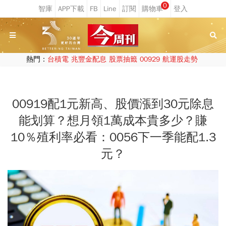
0
熱門：
台積電
兆豐金配息
股票抽籤
00929
航運股走勢
00919配1元新高、股價漲到30元除息
能划算？想月領1萬成本貴多少？賺
10％殖利率必看：0056下一季能配1.3
元？