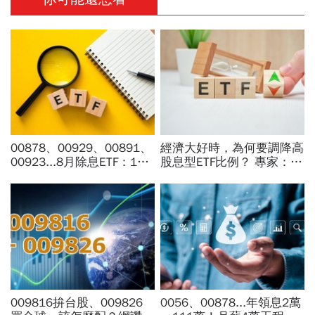
00878、00929、00891、
經濟大好時，為何要調降高
00923...8月除息ETF：14
股息型ETF比例？ 專家：用
檔年化配息率逾10%！配息
防禦配置打開「錢」意識
金額、最後買進日，如何息
利雙賺
009816拚台股、009826
0056、00878...年領息2萬