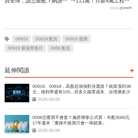
買全球，該怎麼配？網讚
→111萬！月薪4萬工程師
「最強懶人投資」...為何股
「5年翻身領悟」：比0050
Ads by
海老牛說，這種人不適合
少賺捶心肝？現實的帳單更
買？
逼人
00919
00919 配息
00919 股價
00919 最後買進日
0056 配息
延伸閱讀
00919、00918，高股息強強對決選誰？就算漲到36
元，殖利率還有10%...存多久能零成本、合理價多少
一次看
2026-06-08
0056怎麼買不會套？施昇輝拿公式算：年配3000元
17年還本「重挫不敢買只會一再錯過」
2026-06-08