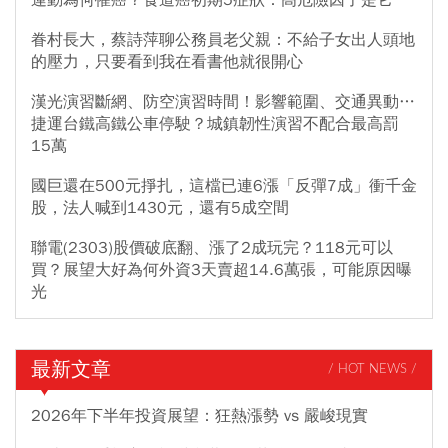
眷村長大，蔡詩萍聊公務員老父親：不給子女出人頭地
的壓力，只要看到我在看書他就很開心
漢光演習斷網、防空演習時間！影響範圍、交通異動…
捷運台鐵高鐵公車停駛？城鎮韌性演習不配合最高罰
15萬
國巨還在500元掙扎，這檔已連6漲「反彈7成」衝千金
股，法人喊到1430元，還有5成空間
聯電(2303)股價破底翻、漲了2成玩完？118元可以
買？展望大好為何外資3天賣超14.6萬張，可能原因曝
光
最新文章
/ HOT NEWS /
2026年下半年投資展望：狂熱漲勢 vs 嚴峻現實