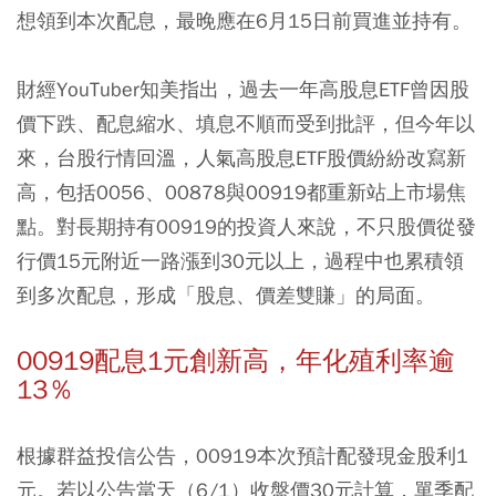
想領到本次配息，最晚應在6月15日前買進並持有。
財經YouTuber知美指出，過去一年高股息ETF曾因股
價下跌、配息縮水、填息不順而受到批評，但今年以
來，台股行情回溫，人氣高股息ETF股價紛紛改寫新
高，包括0056、00878與00919都重新站上市場焦
點。對長期持有00919的投資人來說，不只股價從發
行價15元附近一路漲到30元以上，過程中也累積領
到多次配息，形成「股息、價差雙賺」的局面。
00919配息1元創新高，年化殖利率逾
13％
根據群益投信公告，00919本次預計配發現金股利1
元。若以公告當天（6/1）收盤價30元計算，單季配