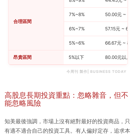
8%~9%
44.45元 ~ 50
7%~8%
50.00元 ~ 57.
合理區間
6%~7%
57.15元 ~ 66.
5%~6%
66.67元 ~ 80.
昂貴區間
5%以下
80.00元以上(含
今周刊 製作| BUSINESS TODAY
高股息長期投資重點：忽略雜音，但不
能忽略風險
知美最後強調，市場上沒有絕對最好的投資商品，只
有適不適合自己的投資工具。有人偏好定存，追求本