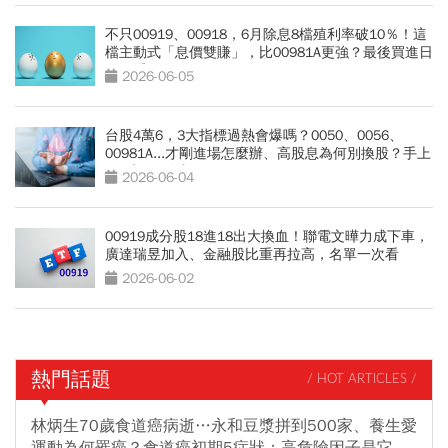
不只00919、00918，6月除息8檔殖利率破10％！這
檔主動式「息價雙賺」，比00981A更強？最後買進日
一次看
2026-06-05
台股4萬6，3大指標過熱會爆嗎？0050、0056、
00981A...才剛進場怎麼辦、高股息為何別換股？手上
ETF先做4件事
2026-06-04
00919成分股18進18出大換血！聯電文曄力成下車，
廣達瑞昱加入、金融股比重再拉高，名單一次看
2026-06-02
熱門話題
/ HOT ARTICLES /
林炳生70歲食道癌病逝…永和豆漿拼到500家、養生愛
運動為何罹癌？食道癌初期5症狀：高危險因子是它