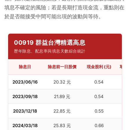
填息不確定的風險；若是長期打造現金流，重點則在
於是否能接受中間可能出現的波動與等待。
00919 群益台灣精選高息
歷年除息、配息率與填息天數綜合統計
除息日
除息前一日股價
現金股利 (元)
單季配
2023/06/16
20.32 元
0.54
2
2023/09/18
21.89 元
0.54
2
2023/12/18
22.85 元
0.55
2
2024/03/18
25.83 元
0.66
2