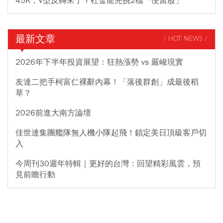
45K，V型反轉來了？杜金龍先挑2檔「便當股」
最新文章
/ HOT NEWS /
2026年下半年投資展望：狂熱漲勢 vs 嚴峻現實
友達二把手柯富仁裸辭內幕！「落後群創」成最後稻
草？
2026前進大南方論壇
佳世達集團艦隊無人機小隊起飛！鎖定美日頂級客戶切
入
今周刊30週年特輯｜更好的台灣：回望精彩風雲，預
見前瞻行動