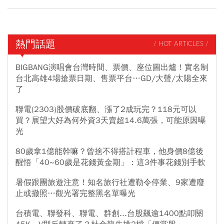
熱門話題
/ HOT ARTICLES /
BIGBANG演唱會台灣時間、票價、座位圖出爐！實名制
台北高雄4場搶票日期、售票平台…GD/大聲/太陽全來
了
聯電(2303)股價破底翻、漲了2成玩完？118元可以
買？展望大好為何外資3天賣超14.6萬張，可能原因曝
光
80歲拿1億能幹嘛？曾捨不得搭計程車，他身價8億後
醒悟「40~60歲是花錢黃金期」：這3件事花錢別手軟
暑假跟團旅遊注意！知名旅行社遭勒令停業、9家遭廢
止或撤照…觀光署完整黑名單曝光
台積電、聯發科、聯電、群創...台股飆逾1400點叩關