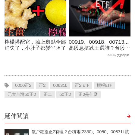
檸檬搭配它，臉上斑點全部
00919、00918、00713...
消失了，小肚子都變平坦了
高股息抗跌王選誰？台股7
月跌6％，它竟逆勢漲
Ads by
4％...存幾年回本、二代健
保門檻一次看
0050正2
正2
00631L
正2 ETF
槓桿ETF
元大台灣50正2
正二
50正2
正2是什麼
延伸閱讀
散戶狂搶正2有理？台積電(2330)、0050、00631L該