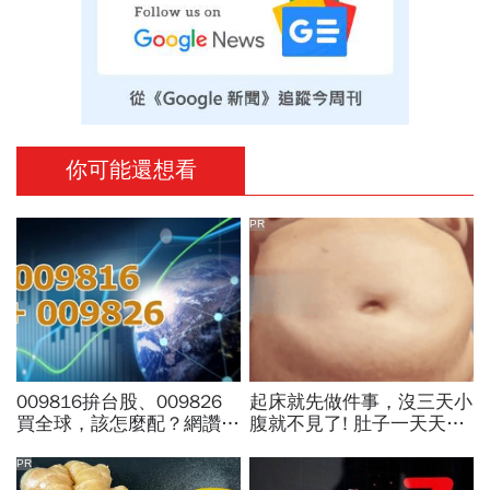
你可能還想看
PR
009816拚台股、009826
起床就先做件事，沒三天小
買全球，該怎麼配？網讚
腹就不見了! 肚子一天天變
「最強懶人投資」...為何股
小！
海老牛說，這種人不適合
PR
買？