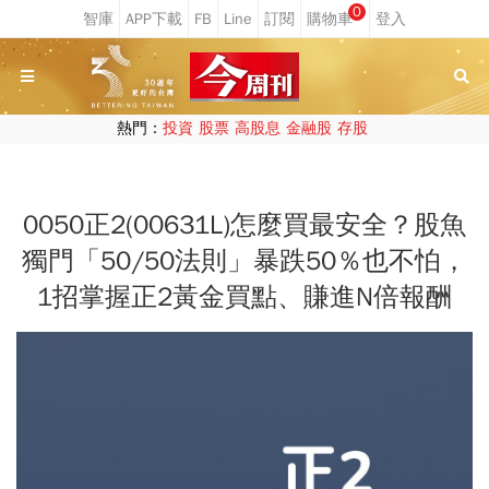
0
熱門：
投資
股票
高股息
金融股
存股
0050正2(00631L)怎麼買最安全？股魚
獨門「50/50法則」暴跌50％也不怕，
1招掌握正2黃金買點、賺進N倍報酬