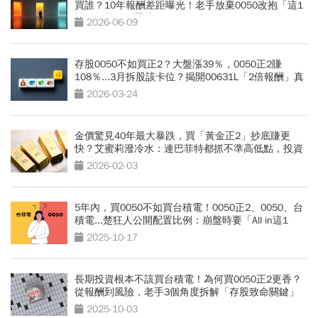
買誰？10年報酬差距曝光！老手放棄0050改抱「這1
檔」揭黃金配置法
2026-06-09
存股0050不如買正2？大盤漲39％，0050正2賺
108％...3月拆股該卡位？揭開00631L「2倍報酬」真
相
2026-03-24
金價驚見40年最大暴跌，買「黃金正2」抄底賺更
快？艾蜜莉潑冷水：連巴菲特都抓不準高低點，投資
必懂2件事
2026-02-03
5年內，買0050不如買台積電！0050正2、0050、台
積電...楚狂人公開配置比例：崩盤時要「All in這1
檔」
2025-10-17
長期投資根本不該買台積電！為何買0050正2更香？
從報酬到風險，老手3個角度拆解「存股致命關鍵」
2025-10-03