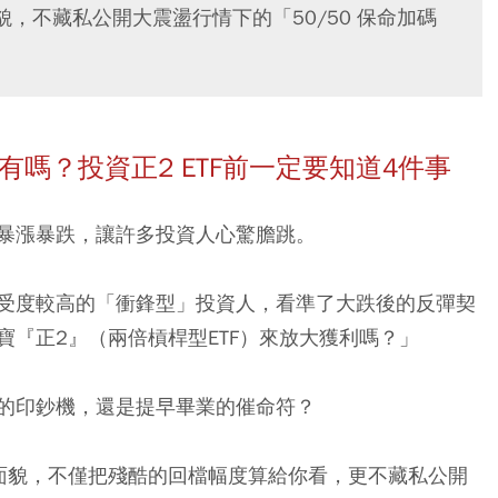
，不藏私公開大震盪行情下的「50/50 保命加碼
期持有嗎？投資正2 ETF前一定要知道4件事
暴漲暴跌，讓許多投資人心驚膽跳。
受度較高的「衝鋒型」投資人，看準了大跌後的反彈契
寶『正2』（兩倍槓桿型ETF）來放大獲利嗎？」
的印鈔機，還是提早畢業的催命符？
面貌，不僅把殘酷的回檔幅度算給你看，更不藏私公開