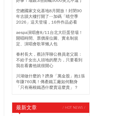
好事！瑞銀3理由喊5000美元不遠了
空總國家文化基地8月開放！封閉90
年古蹟大樓打開了…加碼「晴空季
2026」這天登場，16件作品必看
aespa演唱會8/11台北大巨蛋登場！
開唱時間、票價座位圖、實名制規
定、演唱會歌單懶人包
眷村長大，蔡詩萍聊公務員老父親：
不給子女出人頭地的壓力，只要看到
我在看書他就很開心
川湖做什麼的？躋身「萬金股」抱1張
年賺760萬！傳產鐵工廠如何翻身
「只有兩根鐵憑什麼賣這麼貴」？
最新文章
/ HOT NEWS /