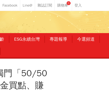
0
齡
ESG永續台灣
專題報導
今選頻道
獨門「50/50
黃金買點、賺