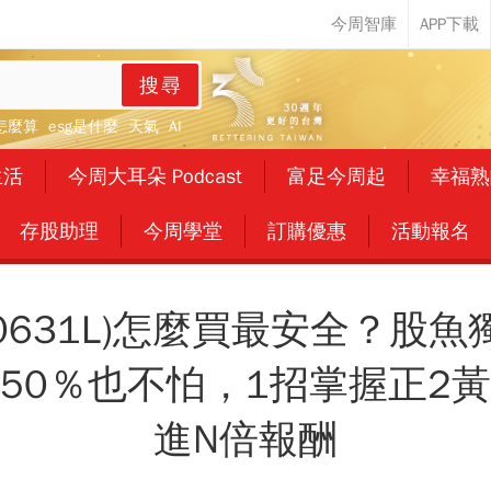
搜尋
怎麼算
esg是什麼
天氣
AI
生活
今周大耳朵 Podcast
富足今周起
幸福熟
存股助理
今周學堂
訂購優惠
活動報名
00631L)怎麼買最安全？股魚
50％也不怕，1招掌握正2
進N倍報酬