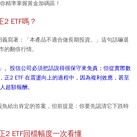
，教你精準掌握黃金加碼區！
 ETF嗎？
明義寫著：「本產品不適合做長期投資。」這句話嚇退
市的翻倍行情。
」。投信公司必須把話說得很保守來免責；但從實際數
正2 ETF 在震盪向上的過程中，因為複利效應，甚至
驚人超額報酬。
股魚給出肯定的答案，但前提是：
你要先認清它下跌時
2 ETF回檔幅度一次看懂