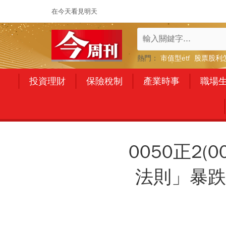
在今天看見明天
熱門：
市值型etf
股票股利
投資理財
保險稅制
產業時事
職場
0050正2(
法則」暴跌