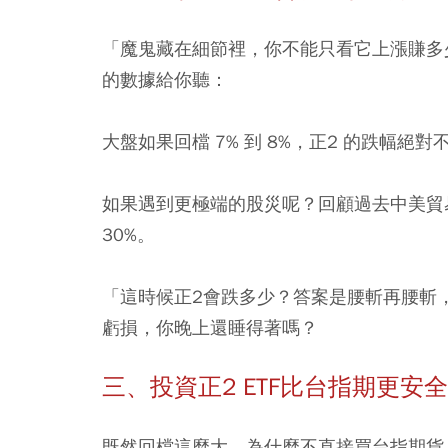
「魔鬼藏在細節裡，你不能只看它上漲賺多
的數據給你聽：
大盤如果回檔 7% 到 8%，正2 的跌幅絕對
如果遇到更極端的股災呢？回顧過去中美貿易
30%。
「這時候正2會跌多少？答案是腰斬再腰斬，跌幅
虧損，你晚上還睡得著嗎？
三、投資正2 ETF比台指期更安
既然回檔這麼大，為什麼不直接買台指期貨