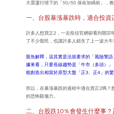
大震盪行情下的「50/50 保命加碼術」
一、台股暴漲暴跌時，適合投資正2
許多人想買正2，一去投信官網卻看到開宗
了不少股民，也讓許多人錯失了上一波大牛
股魚解釋，這其實是法規要求的「風險警語
據來看，只要長線趨勢是「牛市（多頭）」，
能創造出相當於原型大盤「正3、正4」的
所以，在暴漲暴跌的過程中適合買正2嗎？
的恐怖殺傷力。
二、台股跌10％會發生什麼事？正