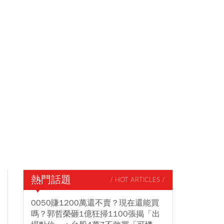
熱門話題
/ HOT ARTICLES /
0050賺1200萬還不賣？現在還能買
嗎？郭哲榮砸1億狂掃1100張揭「出