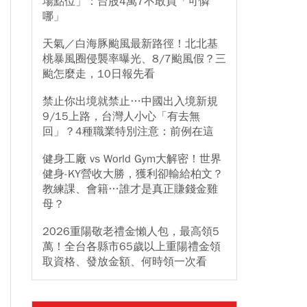
場點位」：台股4萬7不敢買「可憐
哪」
天氣／白海豚颱風最新路徑！北北基
桃暴風圈侵襲率曝光、8/7颱風假？三
颱怎麼走，10日報先看
禁止你出境就禁止…中國出入境新規
9/15上路，台灣人小心「有去無
回」？4種職業特別注意：前例在這
健身工廠 vs World Gym大解密！世界
健身-KY營收大勝，獲利卻輸給柏文？
教練課、會籍…誰才是真正賺錢金雞
母？
2026重陽敬老禮金懶人包，最高領5
萬！全台各縣市65歲以上重陽禮金領
取資格、發放金額、何時領一次看