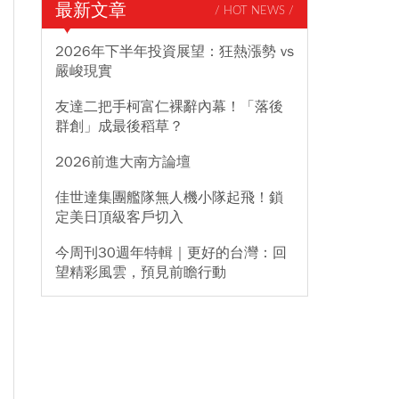
最新文章
/ HOT NEWS /
2026年下半年投資展望：狂熱漲勢 vs
嚴峻現實
友達二把手柯富仁裸辭內幕！「落後
群創」成最後稻草？
2026前進大南方論壇
佳世達集團艦隊無人機小隊起飛！鎖
定美日頂級客戶切入
今周刊30週年特輯｜更好的台灣：回
望精彩風雲，預見前瞻行動