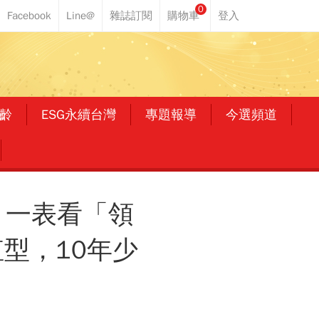
0
齡
ESG永續台灣
專題報導
今選頻道
？一表看「領
型，10年少