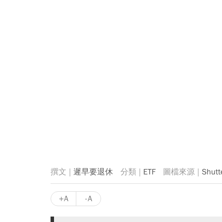
遲早要退休
ETF
Shutt
+A
-A