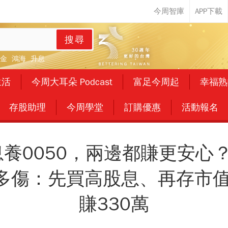
搜尋
金
鴻海
升息
生活
今周大耳朵 Podcast
富足今周起
幸福熟
存股助理
今周學堂
訂購優惠
活動報名
配息養0050，兩邊都賺更安心
多傷：先買高股息、再存市值
賺330萬