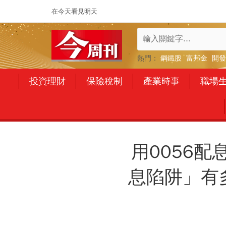
在今天看見明天
熱門：
鋼鐵股
富邦金
開發
投資理財
保險稅制
產業時事
職場
用0056
息陷阱」有