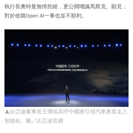
執行長奧特曼無情拒絕，更公開嘲諷馬斯克。顯見，
對於收購Open AI一事也並不順利。
▲比亞迪董事長王傳福高呼中國將引領汽車產業走入
智能化。圖／比亞迪官網