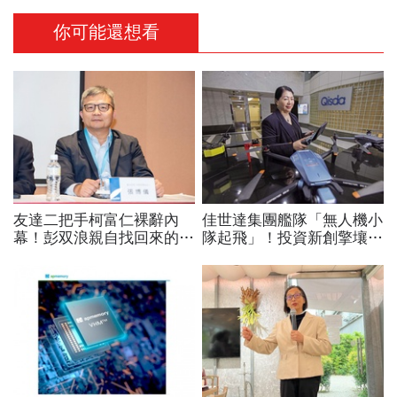
你可能還想看
友達二把手柯富仁裸辭內
佳世達集團艦隊「無人機小
幕！彭双浪親自找回來的接
隊起飛」！投資新創擎壤、
班人，為何最後撕破臉？
翔隆，總座親督軍養大精
「落後群創」成最後稻草？
兵：鎖定美日頂級客戶切入