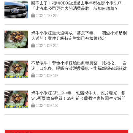
回不去了！福特CEO自爆過去半年都在開小米SU7…
「比汽車公司更強大的消費品牌」該如何超越？
2024-10-25
蝸牛小米粽重大逆轉成「蓄意下毒」 關鍵小米是別
人送的！案件升級特定對象已被檢警鎖定
2024-09-22
不是蝸牛！奪命小米粽驗出劇毒農藥「托福松」…昏
迷、口水多、呼吸有濃烈農藥味…衛福部揭確認關鍵
2024-09-19
蝸牛小米粽3死12中毒「包滿蝸牛肉」照片曝光…鎖
定5可疑致命物質！39年前金蘭醬油家族因生食滅門
2024-09-18