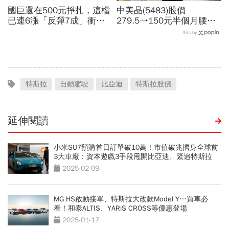
國巨還在500元掙扎，這檔
中美晶(5483)股價
已連6漲「反彈7成」衝千
279.5→150元半個月腰
金股，法人喊到1430元，
斬，徐秀蘭端出Q2好成
Ads by
還有5成空間
績、罕見抱屈自家股票：真
的被低估了
特斯拉
自動駕駛
比亞迪
特斯拉股價
延伸閱讀
小米SU7預購首日訂單破10萬！市值破兆擠身全球前
3大車廠：資本遊戲3手段甩開比亞迪、緊追特斯拉
2025-02-09
MG HS啟動接單、特斯拉大改款Model Y…買車必
看！和泰ALTIS、YARiS CROSS等優惠登場
2025-01-17