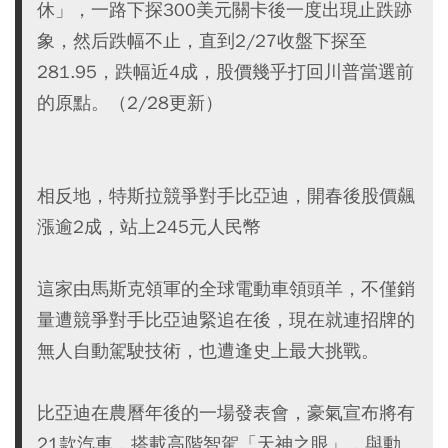
休」，一路下探300美元關卡後一度出現止跌跡
象，然后跌幅不止，直到2/27收盤下探至
281.95，跌幅近4成，股價幾乎打回川普當選前
的原點。（2/28更新）
相反地，特斯拉競爭對手比亞迪，開春後股價飆
漲逾2成，站上245元人民幣
這家由馬斯克領軍的全球電動車領頭羊，不僅銷
量遭競爭對手比亞迪緊追在後，現在就連招牌的
無人自動駕駛技術，也遭逢史上最大挑戰。
比亞迪在農曆年後的一場發表會，豪氣宣布將有
21款汽車，搭載高階智駕「天神之眼」，與動