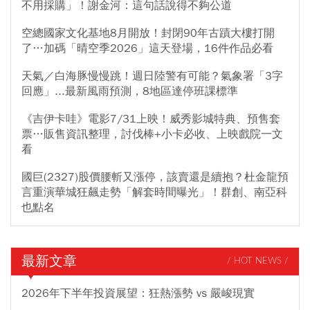
不用採購」！謝金河：這句話說得不夠公道
空總國家文化基地8月開放！封閉90年古蹟大樓打開
了…加碼「晴空季2026」這天登場，16件作品必看
天氣／白海豚慢慢跳！週日陸警有可能？氣象署「3字
回應」...最新風雨預測，8地區達停班課標準
《吉伊卡哇》電影7/31上映！威秀影城特典、預售套
票…販售資訊整理，討伐棒+小卡必收、上映戲院一文
看
國巨(2327)股價腰斬又漲停，該賣還是續抱？杜金龍預
言重演華城狂飆走勢「解套時間曝光」！群創、南亞科
也點名
最新文章
/ HOT NEWS /
2026年下半年投資展望：狂熱漲勢 vs 嚴峻現實