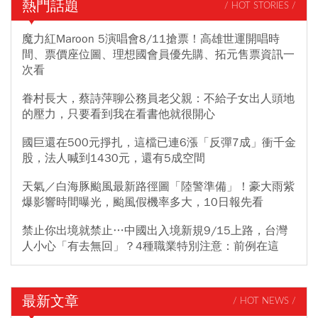
熱門話題
/ HOT STORIES /
魔力紅Maroon 5演唱會8/11搶票！高雄世運開唱時
間、票價座位圖、理想國會員優先購、拓元售票資訊一
次看
眷村長大，蔡詩萍聊公務員老父親：不給子女出人頭地
的壓力，只要看到我在看書他就很開心
國巨還在500元掙扎，這檔已連6漲「反彈7成」衝千金
股，法人喊到1430元，還有5成空間
天氣／白海豚颱風最新路徑圖「陸警準備」！豪大雨紫
爆影響時間曝光，颱風假機率多大，10日報先看
禁止你出境就禁止…中國出入境新規9/15上路，台灣
人小心「有去無回」？4種職業特別注意：前例在這
最新文章
/ HOT NEWS /