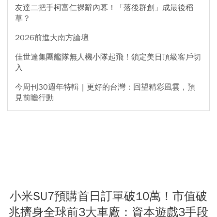
友達二把手柯富仁裸辭內幕！「落後群創」成最後稻
草？
2026前進大南方論壇
佳世達集團艦隊無人機小隊起飛！鎖定美日頂級客戶切
入
今周刊30週年特輯｜更好的台灣：回望精彩風雲，預
見前瞻行動
小米SU7預購首日訂單破10萬！市值破
兆擠身全球前3大車廠：資本遊戲3手段