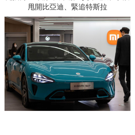
甩開比亞迪、緊追特斯拉