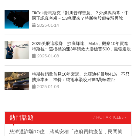
TikTok賣馬斯克「對川普釋善意」？外媒揭內幕：中
國正認真考慮…1.3兆哪來？特斯拉股價先漲再說
2025-01-14
2025美股這樣賺！抄底輝達、Meta，觀察10年買進
特斯拉…這檔標的連3年績效大勝標普500，最強選股
策略曝光
2025-01-08
特斯拉銷量首見10年衰退、比亞迪卻暴增41%！不只
擠掉本田、福特：純電車緊咬只剩3萬輛差距
2025-01-03
熱門話題
/ HOT ARTICLES /
慈濟遭詐騙10億，蔣萬安稱「政府買夠疫苗，民間就