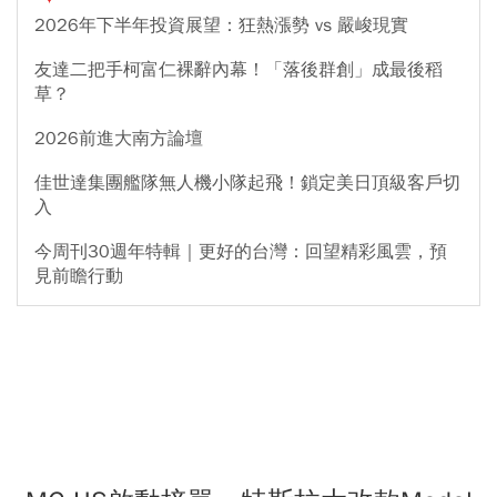
2026年下半年投資展望：狂熱漲勢 vs 嚴峻現實
友達二把手柯富仁裸辭內幕！「落後群創」成最後稻
草？
2026前進大南方論壇
佳世達集團艦隊無人機小隊起飛！鎖定美日頂級客戶切
入
今周刊30週年特輯｜更好的台灣：回望精彩風雲，預
見前瞻行動