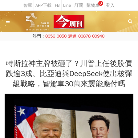
0
熱門：
0056
0050
輝達
00878
00940
特斯拉神主牌被砸了？川普上任後股價
跌逾3成、比亞迪與DeepSeek使出核彈
級戰略，智駕車30萬來襲能應付嗎