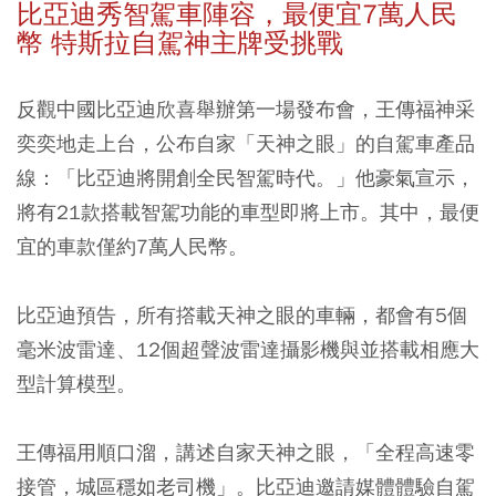
比亞迪秀智駕車陣容，最便宜7萬人民
幣 特斯拉自駕神主牌受挑戰
反觀中國比亞迪欣喜舉辦第一場發布會，王傳福神采
奕奕地走上台，公布自家「天神之眼」的自駕車產品
線：「比亞迪將開創全民智駕時代。」他豪氣宣示，
將有21款搭載智駕功能的車型即將上市。其中，最便
宜的車款僅約7萬人民幣。
比亞迪預告，所有撘載天神之眼的車輛，都會有5個
毫米波雷達、12個超聲波雷達攝影機與並搭載相應大
型計算模型。
王傳福用順口溜，講述自家天神之眼，「全程高速零
接管，城區穩如老司機」。比亞迪邀請媒體體驗自駕