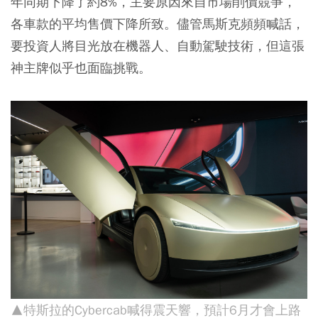
年同期下降了約8%，主要原因來自市場削價競爭，
各車款的平均售價下降所致。儘管馬斯克頻頻喊話，
要投資人將目光放在機器人、自動駕駛技術，但這張
神主牌似乎也面臨挑戰。
▲特斯拉的Cybercab喊得震天響，預計6月才會上路