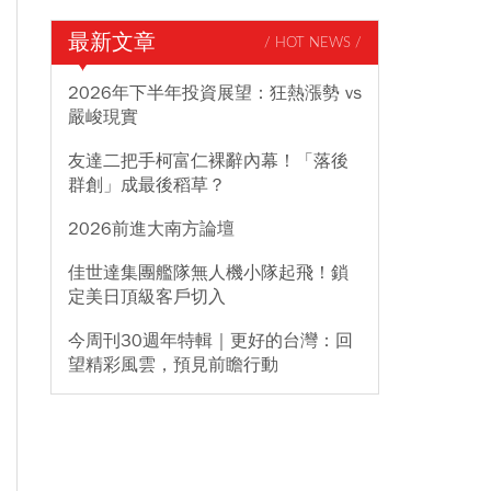
最新文章
/ HOT NEWS /
2026年下半年投資展望：狂熱漲勢 vs
嚴峻現實
友達二把手柯富仁裸辭內幕！「落後
群創」成最後稻草？
2026前進大南方論壇
佳世達集團艦隊無人機小隊起飛！鎖
定美日頂級客戶切入
今周刊30週年特輯｜更好的台灣：回
望精彩風雲，預見前瞻行動