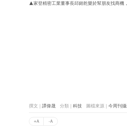
▲家登精密工業董事長邱銘乾樂於幫朋友找商機
譚偉晟
科技
今周刊攝
+A
-A