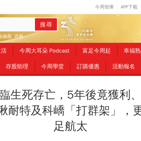
搜尋
金融股
存股
生活
今周大耳朵 Podcast
富足今周起
幸福熟
存股助理
今周學堂
訂購優惠
活動報名
臨生死存亡，5年後竟獲利
揪耐特及科嶠「打群架」，
足航太