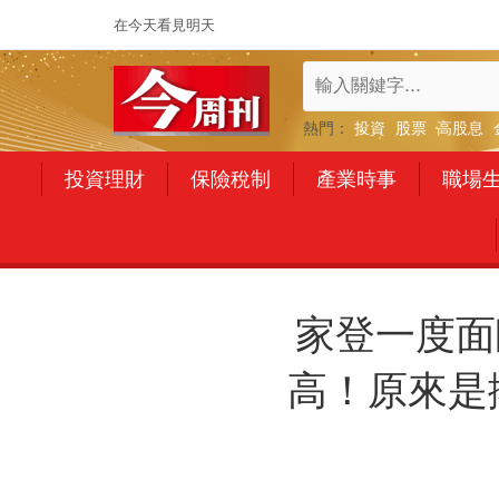
在今天看見明天
熱門：
投資
股票
高股息
投資理財
保險稅制
產業時事
職場
家登一度面
高！原來是