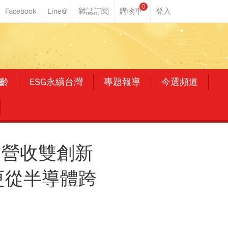
0
齡
ESG永續台灣
專題報導
今選頻道
、營收雙創新
更從半導體跨