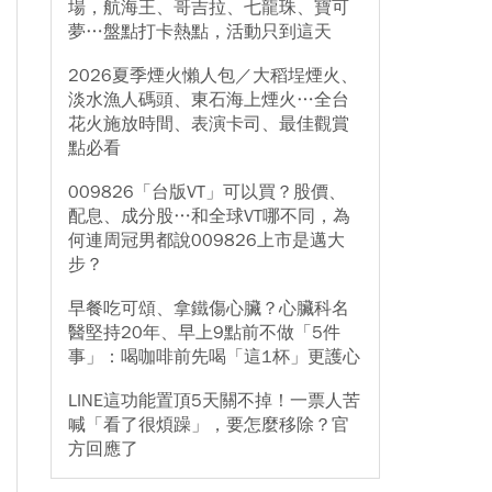
場，航海王、哥吉拉、七龍珠、寶可
夢…盤點打卡熱點，活動只到這天
2026夏季煙火懶人包／大稻埕煙火、
淡水漁人碼頭、東石海上煙火…全台
花火施放時間、表演卡司、最佳觀賞
點必看
009826「台版VT」可以買？股價、
配息、成分股…和全球VT哪不同，為
何連周冠男都說009826上市是邁大
步？
早餐吃可頌、拿鐵傷心臟？心臟科名
醫堅持20年、早上9點前不做「5件
事」：喝咖啡前先喝「這1杯」更護心
LINE這功能置頂5天關不掉！一票人苦
喊「看了很煩躁」，要怎麼移除？官
方回應了