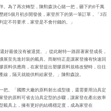
伴。為了再次轉型，陳勲森決心賭一把，砸下約6千萬
歷經5個月初步開發後，家登所下的第一筆訂單，「3百
判定不符要求，家登是不會付錢的。」
「還好最後沒有被退貨。」從此耐特一路跟著家登成長，
擴展至先進封裝的載具。而耐特正是讓家登擁有快速回
膠原料供應商，在家登提出塑膠原料規格改變時，往往
產線，隔天就能供料給家登。」陳勲森說。
一把。「國際大廠的原料射出成型後，還需要用治具定
家登的原料可省去治具定型的步驟，讓家登在產出效率
型載具上，擁有更好的結構穩定度，成為家登在