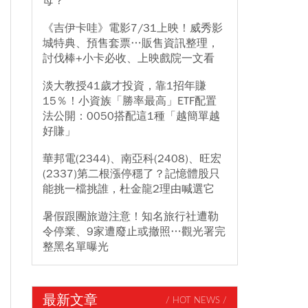
母？
《吉伊卡哇》電影7/31上映！威秀影
城特典、預售套票…販售資訊整理，
討伐棒+小卡必收、上映戲院一文看
淡大教授41歲才投資，靠1招年賺
15％！小資族「勝率最高」ETF配置
法公開：0050搭配這1種「越簡單越
好賺」
華邦電(2344)、南亞科(2408)、旺宏
(2337)第二根漲停穩了？記憶體股只
能挑一檔挑誰，杜金龍2理由喊選它
暑假跟團旅遊注意！知名旅行社遭勒
令停業、9家遭廢止或撤照…觀光署完
整黑名單曝光
最新文章
/ HOT NEWS /