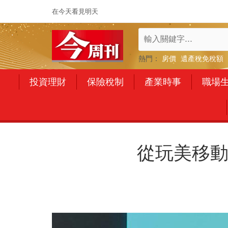
在今天看見明天
熱門：
房價
遺產稅免稅額
投資理財
保險稅制
產業時事
職場
從玩美移動、