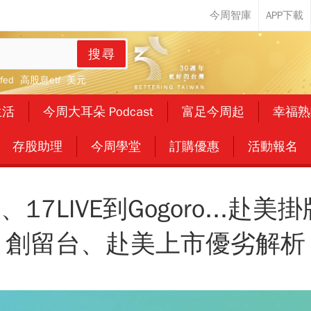
搜尋
fed
高股息etf
美元
生活
今周大耳朵 Podcast
富足今周起
幸福熟
存股助理
今周學堂
訂購優惠
活動報名
17LIVE到Gogoro...赴美
創留台、赴美上市優劣解析