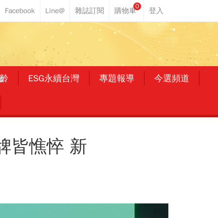
0
齡
ESG永續台灣
專題報導
今選頻道
掛牌皆憔悴 新