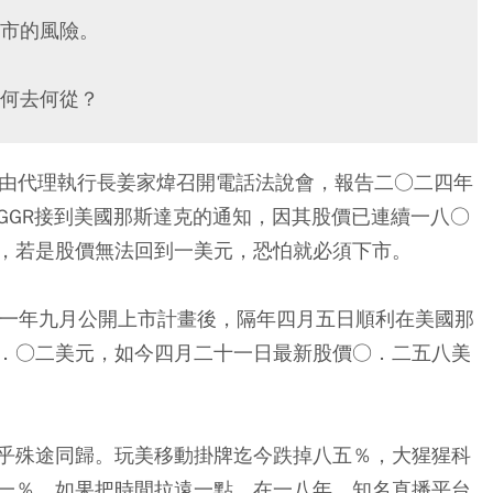
市的風險。
何去何從？
由代理執行長姜家煒召開電話法說會，報告二○二四年
GGR接到美國那斯達克的通知，因其股價已連續一八○
，若是股價無法回到一美元，恐怕就必須下市。
。二一年九月公開上市計畫後，隔年四月五日順利在美國那
．○二美元，如今四月二十一日最新股價○．二五八美
乎殊途同歸。玩美移動掛牌迄今跌掉八五％，大猩猩科
一％。如果把時間拉遠一點，在一八年，知名直播平台