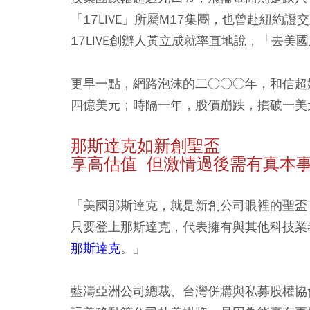
「17LIVE」所屬M17集團，也曾赴紐
17LIVE創辦人黃立成就率直地說，「去美
更早一點，網路泡沫的二○○○年，和信超
四億美元；時隔一年，股價崩跌，摜破一美
那斯達克如新創聖盃
享高估值 但激情過後需有真本
「美國那斯達克，就是新創公司眼裡的聖盃
只要登上那斯達克，代表擁有與其他科技業
那斯達克
。」
藍濤亞洲公司總裁、台灣併購與私募股權協會