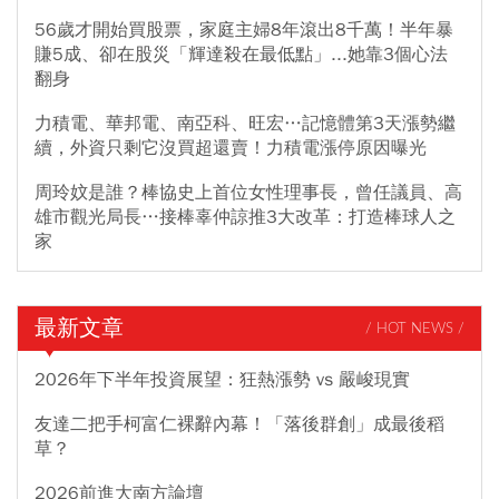
56歲才開始買股票，家庭主婦8年滾出8千萬！半年暴
賺5成、卻在股災「輝達殺在最低點」...她靠3個心法
翻身
力積電、華邦電、南亞科、旺宏…記憶體第3天漲勢繼
續，外資只剩它沒買超還賣！力積電漲停原因曝光
周玲妏是誰？棒協史上首位女性理事長，曾任議員、高
雄市觀光局長…接棒辜仲諒推3大改革：打造棒球人之
家
最新文章
/ HOT NEWS /
2026年下半年投資展望：狂熱漲勢 vs 嚴峻現實
友達二把手柯富仁裸辭內幕！「落後群創」成最後稻
草？
2026前進大南方論壇