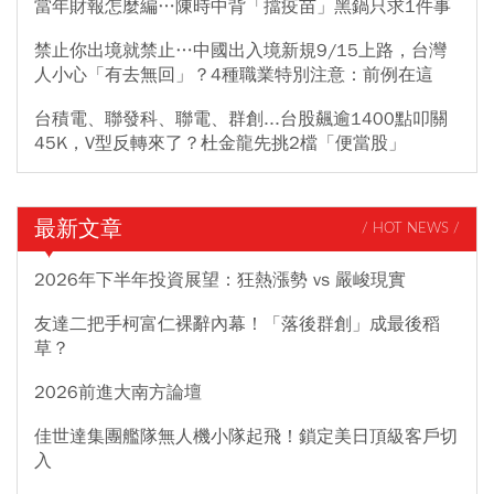
當年財報怎麼編…陳時中背「擋疫苗」黑鍋只求1件事
禁止你出境就禁止…中國出入境新規9/15上路，台灣
人小心「有去無回」？4種職業特別注意：前例在這
台積電、聯發科、聯電、群創...台股飆逾1400點叩關
45K，V型反轉來了？杜金龍先挑2檔「便當股」
最新文章
/ HOT NEWS /
2026年下半年投資展望：狂熱漲勢 vs 嚴峻現實
友達二把手柯富仁裸辭內幕！「落後群創」成最後稻
草？
2026前進大南方論壇
佳世達集團艦隊無人機小隊起飛！鎖定美日頂級客戶切
入