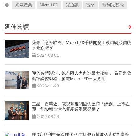
光電產業
Micro LED
光通訊
富采
瑞利光智能
延伸閱讀
蘋果「意外取消」Micro LED手錶開發？歐司朗股價跳
水暴跌45％
2024-03-01
導入智慧製造，以有限人力創造最大收益， 晶元光電
精準調控製程，搶進Micro LED三大應用
2023-11-23
三星「百萬級」電視幕後關鍵供應商「錼創」上市在
即 能帶領台灣光電產業重返榮耀？
2022-06-23
FED升息利空短線鈍化 今年紅包行情能否期待? 富采