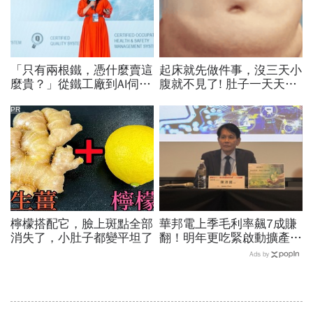
「只有兩根鐵，憑什麼賣這
起床就先做件事，沒三天小
麼貴？」從鐵工廠到AI伺服
腹就不見了! 肚子一天天變
器滑軌霸主，川湖靠四大護
小！
城河創造超高毛利率
PR
檸檬搭配它，臉上斑點全部
華邦電上季毛利率飆7成賺
消失了，小肚子都變平坦了
翻！明年更吃緊啟動擴產、
資本支出估衝千億：黃仁勳
Ads by
若想到，早入主記憶體廠