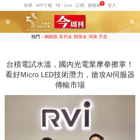
0
熱門：
鋼鐵股
富邦金
開發金
鴻海
升息
台積電試水溫，國內光電業摩拳擦掌！
看好Micro LED技術潛力，搶攻AI伺服器
傳輸市場