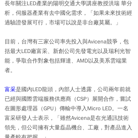
長年關注LED產業的陽明交通大學講座教授洪瑞 華分
析，伺服器產業有去中國化需求，「如果未來技術經
過驗證發展可行，市場可以說是非台廠莫屬。」
目前，台灣有三家公司率先投入與Avicena競爭，包
括最大LED廠富采、新創公司先發電光以及瑞利光智
能，爭取合作對象包括輝達、AMD以及美系雲端業
者。
富采
是國內LED龍頭，內部人士透露，公司兩年前就
已經與國際雲端服務供應商（CSP）展開合作，嘗試
在圖形處理器（GPU）傳輸中導入Micro LED。一名
富采研發人士表示，「雖然Avicena是在光通訊技術
領先，但公司擁有大量磊晶機台、工廠，對產品進入
量產較有把握。」