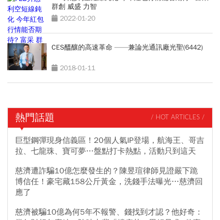
群創 威盛 力智
2022-01-20
CES醞釀的高速革命 ——兼論光通訊廠光聖(6442)
2018-01-11
熱門話題
/ HOT ARTICLES /
巨型鋼彈現身信義區！20個人氣IP登場，航海王、哥吉
拉、七龍珠、寶可夢…盤點打卡熱點，活動只到這天
慈濟遭詐騙10億怎麼發生的？陳昱瑄律師見證嚴下跪
博信任！豪宅藏158公斤黃金，洗錢手法曝光…慈濟回
應了
慈濟被騙10億為何5年不報警、錢找到才認？他好奇：