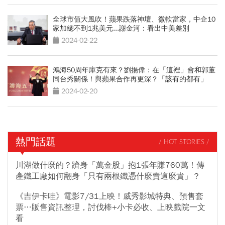
全球市值大風吹！蘋果跌落神壇、微軟當家，中企10
家加總不到1兆美元...謝金河：看出中美差別
2024-02-22
鴻海50周年庫克有來？劉揚偉：在「這裡」會和郭董
同台秀關係！與蘋果合作再更深？「該有的都有」
2024-02-20
熱門話題
/ HOT STORIES /
川湖做什麼的？躋身「萬金股」抱1張年賺760萬！傳
產鐵工廠如何翻身「只有兩根鐵憑什麼賣這麼貴」？
《吉伊卡哇》電影7/31上映！威秀影城特典、預售套
票…販售資訊整理，討伐棒+小卡必收、上映戲院一文
看