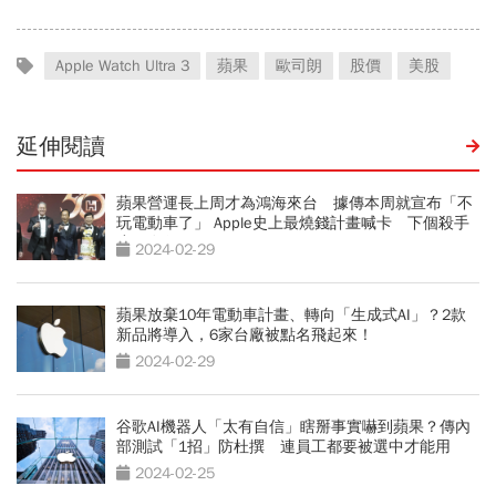
Apple Watch Ultra 3
蘋果
歐司朗
股價
美股
延伸閱讀
蘋果營運長上周才為鴻海來台 據傳本周就宣布「不
玩電動車了」 Apple史上最燒錢計畫喊卡 下個殺手
應用在哪？
2024-02-29
蘋果放棄10年電動車計畫、轉向「生成式AI」？2款
新品將導入，6家台廠被點名飛起來！
2024-02-29
谷歌AI機器人「太有自信」瞎掰事實嚇到蘋果？傳內
部測試「1招」防杜撰 連員工都要被選中才能用
2024-02-25