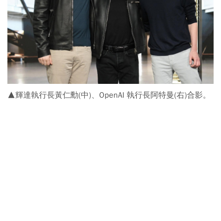
▲輝達執行長黃仁勳(中)、OpenAI 執行長阿特曼(右)合影。