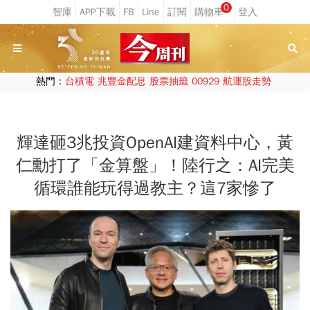
0
熱門：
台積電
兆豐金配息
股票抽籤
00929
航運股走勢
輝達砸3兆投資OpenAI建資料中心，黃
仁勳打了「金算盤」！陸行之：AI完美
循環誰能玩得過教主？這7家慘了