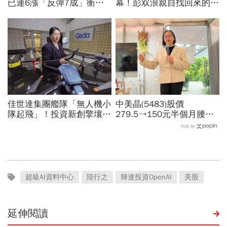
已連6漲「反彈7成」衝千
幕！彭双浪親自找回來的接
金股，法人喊到1430元，
班人，為何最後撕破臉？
還有5成空間
「落後群創」成最後稻草？
佳世達集團艦隊「無人機小
中美晶(5483)股價
隊起飛」！投資新創擎壤、
279.5→150元半個月腰
翔隆，總座親督軍養大精
斬，徐秀蘭端出Q2好成
Ads by
兵：鎖定美日頂級客戶切入
績、罕見抱屈自家股票：真
的被低估了
超級AI資料中心
陸行之
輝達投資OpenAI
美股
延伸閱讀