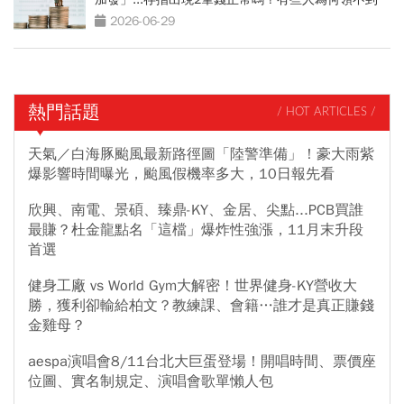
2026-06-29
熱門話題
/ HOT ARTICLES /
天氣／白海豚颱風最新路徑圖「陸警準備」！豪大雨紫
爆影響時間曝光，颱風假機率多大，10日報先看
欣興、南電、景碩、臻鼎-KY、金居、尖點...PCB買誰
最賺？杜金龍點名「這檔」爆炸性強漲，11月末升段
首選
健身工廠 vs World Gym大解密！世界健身-KY營收大
勝，獲利卻輸給柏文？教練課、會籍…誰才是真正賺錢
金雞母？
aespa演唱會8/11台北大巨蛋登場！開唱時間、票價座
位圖、實名制規定、演唱會歌單懶人包