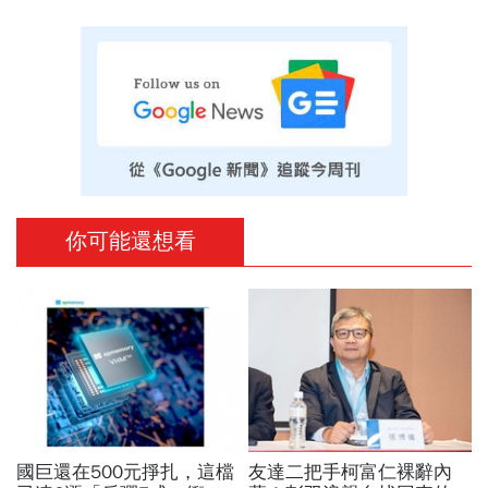
你可能還想看
國巨還在500元掙扎，這檔
友達二把手柯富仁裸辭內