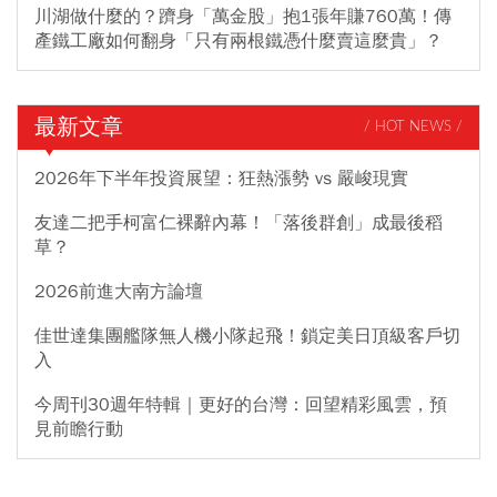
川湖做什麼的？躋身「萬金股」抱1張年賺760萬！傳
產鐵工廠如何翻身「只有兩根鐵憑什麼賣這麼貴」？
最新文章
/ HOT NEWS /
2026年下半年投資展望：狂熱漲勢 vs 嚴峻現實
友達二把手柯富仁裸辭內幕！「落後群創」成最後稻
草？
2026前進大南方論壇
佳世達集團艦隊無人機小隊起飛！鎖定美日頂級客戶切
入
今周刊30週年特輯｜更好的台灣：回望精彩風雲，預
見前瞻行動