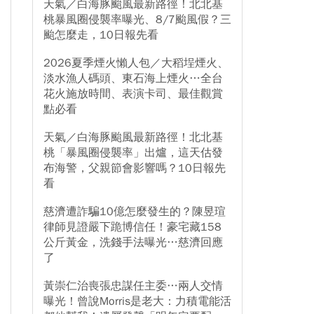
天氣／白海豚颱風最新路徑！北北基
桃暴風圈侵襲率曝光、8/7颱風假？三
颱怎麼走，10日報先看
2026夏季煙火懶人包／大稻埕煙火、
淡水漁人碼頭、東石海上煙火…全台
花火施放時間、表演卡司、最佳觀賞
點必看
天氣／白海豚颱風最新路徑！北北基
桃「暴風圈侵襲率」出爐，這天估發
布海警，父親節會影響嗎？10日報先
看
慈濟遭詐騙10億怎麼發生的？陳昱瑄
律師見證嚴下跪博信任！豪宅藏158
公斤黃金，洗錢手法曝光…慈濟回應
了
黃崇仁治喪張忠謀任主委…兩人交情
曝光！曾說Morris是老大：力積電能活