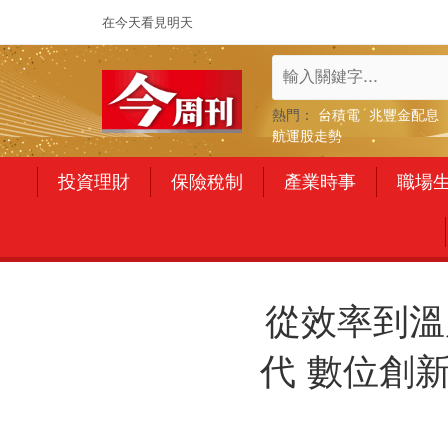
在今天看見明天
熱門：
台積電
兆豐金配息
航運股走勢
投資理財
保險稅制
產業時事
職場
從效率到溫
代 數位創