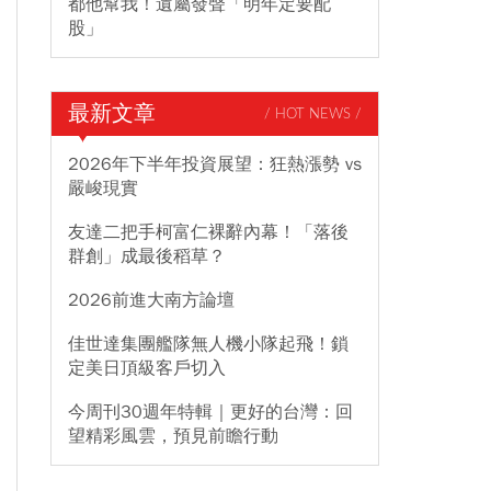
都他幫我！遺屬發聲「明年定要配
股」
最新文章
/ HOT NEWS /
2026年下半年投資展望：狂熱漲勢 vs
嚴峻現實
友達二把手柯富仁裸辭內幕！「落後
群創」成最後稻草？
2026前進大南方論壇
佳世達集團艦隊無人機小隊起飛！鎖
定美日頂級客戶切入
今周刊30週年特輯｜更好的台灣：回
望精彩風雲，預見前瞻行動