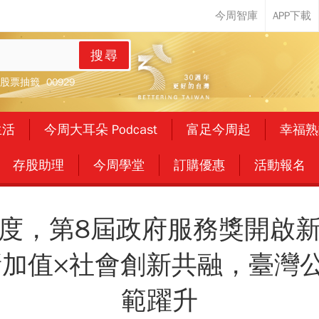
搜尋
股票抽籤
00929
生活
今周大耳朵 Podcast
富足今周起
幸福熟
存股助理
今周學堂
訂購優惠
活動報名
度，第8屆政府服務獎開啟
新加值×社會創新共融，臺灣
範躍升