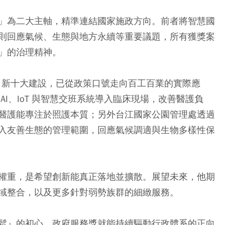
」為二大主軸，精準連結國家施政方向。前者將智慧國
則回應氣候、生態與地方永續等重要議題，所有獲獎案
」的治理精神。
I 新十大建設，已從政策口號走向百工百業的實際應
I、IoT 與智慧交班系統導入臨床現場，改善醫護負
醫護能專注於照護本質；另外台江國家公園管理處透過
入友善生態的管理範圍，回應氣候調適與生物多樣性保
權重，是希望創新能真正落地並擴散。展望未來，他期
域整合，以及更多針對弱勢族群的細緻服務。
鬆』的初心，政府服務獎就能持續驅動行政體系的正向