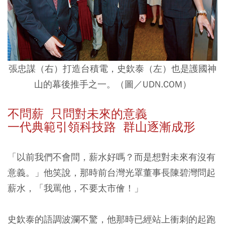
張忠謀（右）打造台積電，史欽泰（左）也是護國神
山的幕後推手之一。（圖／UDN.COM）
不問薪 只問對未來的意義
一代典範引領科技路 群山逐漸成形
「以前我們不會問，薪水好嗎？而是想對未來有沒有
意義。」他笑說，那時前台灣光罩董事長陳碧灣問起
薪水，「我罵他，不要太市儈！」
史欽泰的語調波瀾不驚，他那時已經站上衝刺的起跑