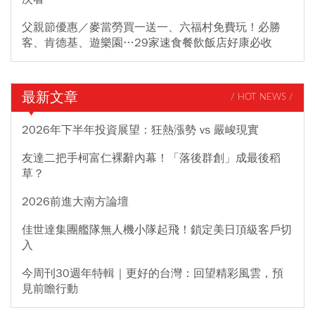
父親節優惠／麥當勞買一送一、六福村免費玩！必勝
客、肯德基、遊樂園…29家速食餐飲飯店好康必收
最新文章
/ HOT NEWS /
2026年下半年投資展望：狂熱漲勢 vs 嚴峻現實
友達二把手柯富仁裸辭內幕！「落後群創」成最後稻
草？
2026前進大南方論壇
佳世達集團艦隊無人機小隊起飛！鎖定美日頂級客戶切
入
今周刊30週年特輯｜更好的台灣：回望精彩風雲，預
見前瞻行動