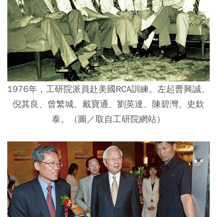
1976年，工研院派員赴美國RCA訓練。左起曹興誠、
倪其良、曾繁城、戴寶通、劉英達、陳碧灣、史欽
泰。（圖／取自工研院網站）