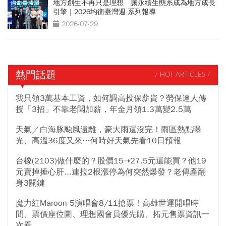
地方創生不再只是理想 讓永續生態系成為地方成長
引擎｜2026均衡臺灣週 系列報導
2026-07-29
熱門話題
/ HOT ARTICLES /
我只領3萬基本工資，如何調高投保薪資？勞保達人傳
授「3招」不靠老闆加薪，年金月領1.3萬變2.5萬
天氣／白海豚颱風遠離，豪大雨還沒完！雨區熱點曝
光、高溫36度又來…何時好天氣先看10日預報
台橡(2103)做什麼的？股價15➝27.5元還能買？他19
元賣掉捶心肝...連拉2根漲停為何突然爆發？老傳產翻
身3關鍵
魔力紅Maroon 5演唱會8/11搶票！高雄世運開唱時
間、票價座位圖、理想國會員優先購、拓元售票資訊一
次看