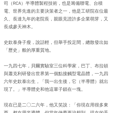
司（RCA）半導體製程技術，也是籌備聯電、台積
電、世界先進的主要決策者之一，他是工研院在位最
久、長達九年的老院長，親眼見證許多企業萌芽，又
長成參天神木。
史欽泰身子瘦，說話輕，但舉手投足間，總散發出如
「歷史」般的厚重質地。
一九四七年，貝爾實驗室三位科學家，巴丁、布拉頓
與蕭克利研發出世界第一個點接觸型電晶體，一九四
六年史欽泰出生，「我一出生後，它（半導體）就出
現了。」半導體史和他這輩子鎖在一塊。
現在已是二○二六年，他又笑說：「你現在用很多東
西，都在用半導體。但當年做夢更沒想到，現在的手