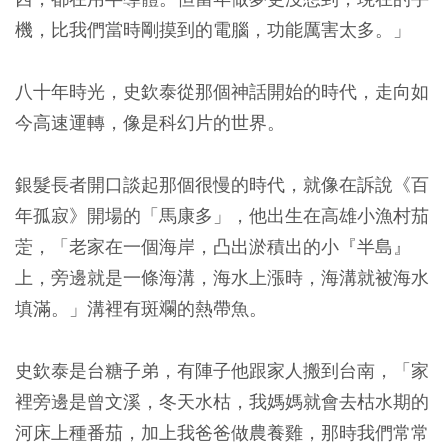
機，比我們當時剛摸到的電腦，功能厲害太多。」
八十年時光，史欽泰從那個神話開始的時代，走向如
今高速運轉，像是科幻片的世界。
銀髮長者開口談起那個很慢的時代，就像在訴說《百
年孤寂》開場的「馬康多」，他出生在高雄小漁村茄
萣，「老家在一個海岸，凸出淤積出的小『半島』
上，旁邊就是一條海溝，海水上漲時，海溝就被海水
填滿。」溝裡有斑斕的熱帶魚。
史欽泰是台糖子弟，有陣子他跟家人搬到台南，「家
裡旁邊是曾文溪，冬天水枯，我媽媽就會去枯水期的
河床上種番茄，加上我爸爸做農養雞，那時我們常常