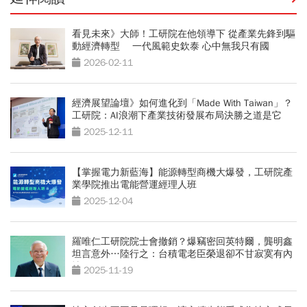
看見未來》大師！工研院在他領導下 從產業先鋒到驅
動經濟轉型 一代風範史欽泰 心中無我只有國
2026-02-11
經濟展望論壇》如何進化到「Made With Taiwan」？
工研院：AI浪潮下產業技術發展布局決勝之道是它
2025-12-11
【掌握電力新藍海】能源轉型商機大爆發，工研院產
業學院推出電能營運經理人班
2025-12-04
羅唯仁工研院院士會撤銷？爆竊密回英特爾，龔明鑫
坦言意外…陸行之：台積電老臣榮退卻不甘寂寞有內
情？
2025-11-19