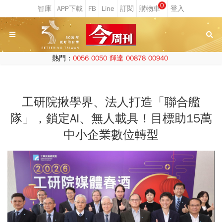
0
熱門：
0056
0050
輝達
00878
00940
工研院揪學界、法人打造「聯合艦
隊」，鎖定AI、無人載具！目標助15萬
中小企業數位轉型