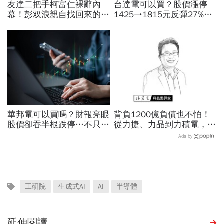
友達二把手柯富仁裸辭內
台達電可以買？股價漲停
幕！彭双浪親自找回來的接
1425→1815元反彈27%！
班人，為何最後撕破臉？
不只營收可期還有啥利多？
「落後群創」成最後稻草？
目標價、散熱王牌神秘面紗
曝光
華邦電可以買嗎？財報亮眼
背負1200億負債也不怕！
股價卻吞半根跌停…不只外
從力捷、力晶到力積電，黃
資終結連3買改賣超1.8萬
崇仁如何在「記憶體地獄」
Ads by
張利空，要抱要殺全看2重
九死一生？
點
工研院
生成式AI
AI
半導體
延伸閱讀