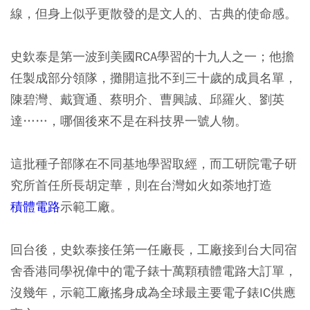
線，但身上似乎更散發的是文人的、古典的使命感。
史欽泰是第一波到美國RCA學習的十九人之一；他擔
任製成部分領隊，攤開這批不到三十歲的成員名單，
陳碧灣、戴寶通、蔡明介、曹興誠、邱羅火、劉英
達……，哪個後來不是在科技界一號人物。
這批種子部隊在不同基地學習取經，而工研院電子研
究所首任所長胡定華，則在台灣如火如荼地打造
積體電路
示範工廠。
回台後，史欽泰接任第一任廠長，工廠接到台大同宿
舍香港同學祝偉中的電子錶十萬顆積體電路大訂單，
沒幾年，示範工廠搖身成為全球最主要電子錶IC供應