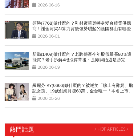
撐？
2026-06-16
頌勝(7768)做什麼的？鞋材廠華麗轉身變台積電供應
商！謝金河揭AI算力背後強勢崛起的護國群山有哪些
2026-06-01
新纖(1409)做什麼的？老牌傳產今年股價暴漲80％還
能買？老手拆解4根漲停背後：是剛開始還是炒完
了？
2026-06-09
羅麗芬-KY(6666)做什麼的？被嘲笑「臉上有雞糞」胎
記女孩、19歲創業月賺60萬，全台唯一「本名上市」
背後有洋蔥
2026-05-26
熱門話題
/ HOT ARTICLES /