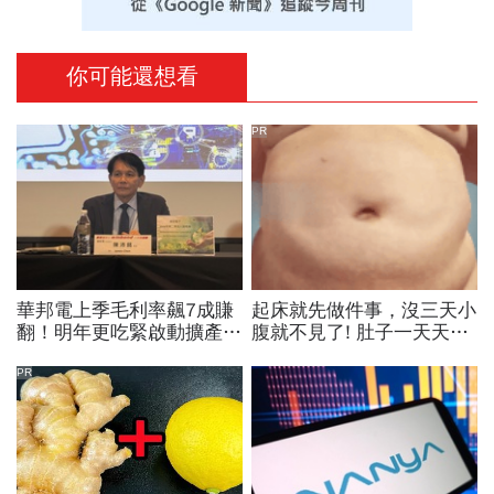
你可能還想看
PR
華邦電上季毛利率飆7成賺
起床就先做件事，沒三天小
翻！明年更吃緊啟動擴產、
腹就不見了! 肚子一天天變
資本支出估衝千億：黃仁勳
小！
若想到，早入主記憶體廠
PR