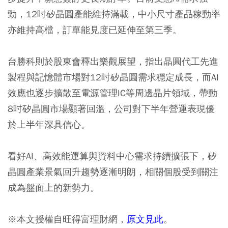
勁，12吋矽晶圓產能維持滿載，中小尺寸產品稼動率
亦維持高檔，訂單能見度已延伸至第三季。
台勝科則於股東會釋出樂觀展望，指出晶圓代工先進
製程與記憶體市場對12吋矽晶圓需求穩定成長，而AI
效應也逐步擴散至電源管理IC等周邊晶片領域，帶動
8吋矽晶圓市場顯著回溫，公司對下半年營運表現優
於上半年深具信心。
看好AI、高效能運算與資料中心需求持續擴張下，矽
晶圓產業景氣回升趨勢逐漸明朗，相關個股受到關注
成為盤面上的新勢力。
※本文授權自旺得富理財網，
原文見此
。