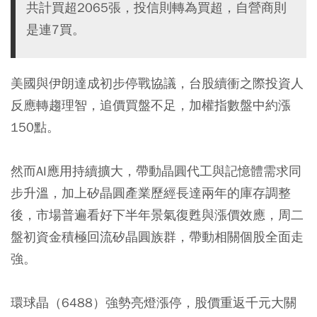
共計買超2065張，投信則轉為買超，自營商則
是連7買。
美國與伊朗達成初步停戰協議，台股續衝之際投資人
反應轉趨理智，追價買盤不足，加權指數盤中約漲
150點。
然而AI應用持續擴大，帶動晶圓代工與記憶體需求同
步升溫，加上矽晶圓產業歷經長達兩年的庫存調整
後，市場普遍看好下半年景氣復甦與漲價效應，周二
盤初資金積極回流矽晶圓族群，帶動相關個股全面走
強。
環球晶（6488）強勢亮燈漲停，股價重返千元大關