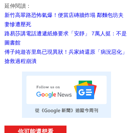
延伸閱讀：
新竹高翠路恐怖氣爆！便當店磚牆炸塌 鄰麵包坊夫
妻慘遭壓死
路易莎講電話遭遞紙條要求「安靜」 7萬人挺：不是
圖書館
傅子純遊峇里島已現異狀！兵家綺還原「病況惡化」
搶救過程崩潰