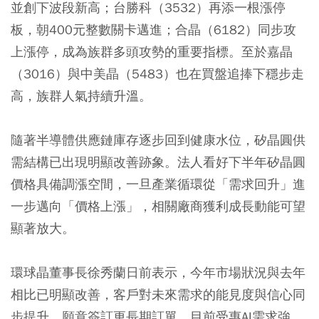
並創下波段新高；台勝科（3532）再添一根漲停
板，朝400元整數關卡邁進；合晶（6182）同步攻
上漲停，成為族群多頭攻勢的重要指標。至於嘉晶
（3016）與中美晶（5483）也在買盤追捧下穩步走
高，族群人氣持續升溫。
隨著半導體供應鏈庫存逐步回到健康水位，矽晶圓供
需結構已出現明顯改善跡象。法人看好下半年矽晶圓
價格具備調漲空間，一旦產業循環從「需求回升」進
一步邁向「價格上漲」，相關廠商獲利成長動能可望
顯著放大。
環球晶董事長徐秀蘭日前表示，今年市場狀況與去年
相比已明顯改善，客戶對未來需求的能見度與信心同
步提升，願意簽訂更長期訂單。目前受惠AI需求強