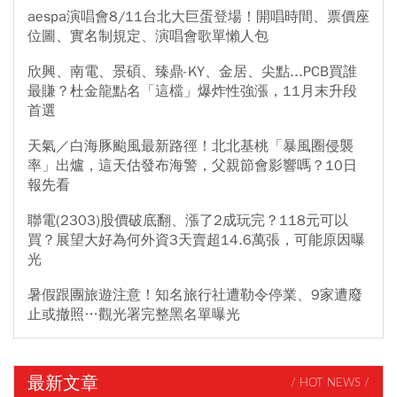
aespa演唱會8/11台北大巨蛋登場！開唱時間、票價座
位圖、實名制規定、演唱會歌單懶人包
欣興、南電、景碩、臻鼎-KY、金居、尖點...PCB買誰
最賺？杜金龍點名「這檔」爆炸性強漲，11月末升段
首選
天氣／白海豚颱風最新路徑！北北基桃「暴風圈侵襲
率」出爐，這天估發布海警，父親節會影響嗎？10日
報先看
聯電(2303)股價破底翻、漲了2成玩完？118元可以
買？展望大好為何外資3天賣超14.6萬張，可能原因曝
光
暑假跟團旅遊注意！知名旅行社遭勒令停業、9家遭廢
止或撤照…觀光署完整黑名單曝光
最新文章
/ HOT NEWS /