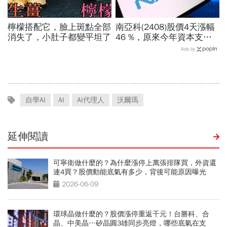
檸檬搭配它，臉上斑點全部
南亞科(2408)股價4天漲幅
消失了，小肚子都變平坦了
46 %，原來今年資本支出
拉高、7月營收增7倍破
Ads by
表！蓋廠買設備最新營運目
標曝光
自學AI
AI
AI代理人
沃爾瑪
延伸閱讀
可寧衛做什麼的？為什麼漲停上萬張排隊買，外資還
連4買？股價動能底氣有多少，背後可能原因曝光
2026-06-09
環球晶做什麼的？股價漲停重返千元！台勝科、合
晶、中美晶…矽晶圓3雄同步亮燈，哪些底氣在支