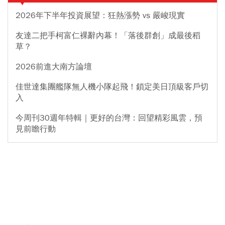
2026年下半年投資展望：狂熱漲勢 vs 嚴峻現實
友達二把手柯富仁裸辭內幕！「落後群創」成最後稻
草？
2026前進大南方論壇
佳世達集團艦隊無人機小隊起飛！鎖定美日頂級客戶切
入
今周刊30週年特輯｜更好的台灣：回望精彩風雲，預
見前瞻行動