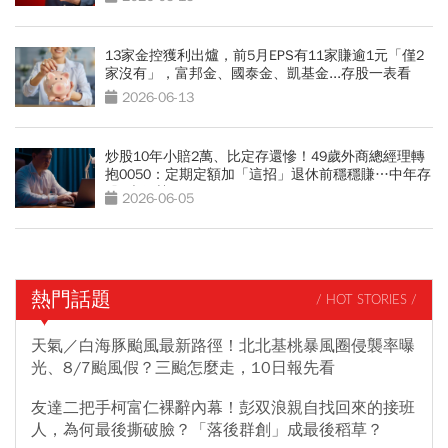
13家金控獲利出爐，前5月EPS有11家賺逾1元「僅2
家沒有」，富邦金、國泰金、凱基金...存股一表看
2026-06-13
炒股10年小賠2萬、比定存還慘！49歲外商總經理轉
抱0050：定期定額加「這招」退休前穩穩賺…中年存
股3大優勢
2026-06-05
熱門話題
/ HOT STORIES /
天氣／白海豚颱風最新路徑！北北基桃暴風圈侵襲率曝
光、8/7颱風假？三颱怎麼走，10日報先看
友達二把手柯富仁裸辭內幕！彭双浪親自找回來的接班
人，為何最後撕破臉？「落後群創」成最後稻草？