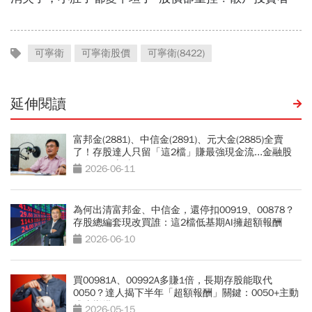
可寧衛
可寧衛股價
可寧衛(8422)
延伸閱讀
富邦金(2881)、中信金(2891)、元大金(2885)全賣
了！存股達人只留「這2檔」賺最強現金流...金融股
10年不敗心法
2026-06-11
為何出清富邦金、中信金，還停扣00919、00878？
存股總編套現改買誰：這2檔低基期AI擁超額報酬
2026-06-10
買00981A、00992A多賺1倍，長期存股能取代
0050？達人揭下半年「超額報酬」關鍵：0050+主動
式這樣搭
2026-05-15