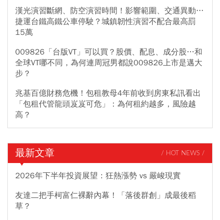
漢光演習斷網、防空演習時間！影響範圍、交通異動…
捷運台鐵高鐵公車停駛？城鎮韌性演習不配合最高罰
15萬
009826「台版VT」可以買？股價、配息、成分股…和
全球VT哪不同，為何連周冠男都說009826上市是邁大
步？
兆基百億財務危機！包租教母4年前收到房東私訊看出
「包租代管龍頭岌岌可危」：為何租約越多，風險越
高？
最新文章
/ HOT NEWS /
2026年下半年投資展望：狂熱漲勢 vs 嚴峻現實
友達二把手柯富仁裸辭內幕！「落後群創」成最後稻
草？