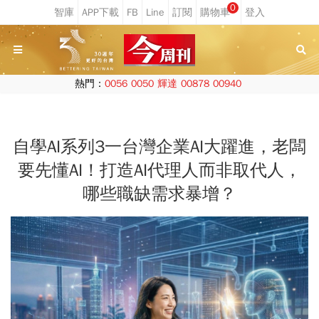
0
熱門：
0056
0050
輝達
00878
00940
自學AI系列3一台灣企業AI大躍進，老闆
要先懂AI！打造AI代理人而非取代人，
哪些職缺需求暴增？