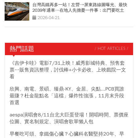
台灣高鐵再多一站！左營→屏東路線圖曝光、最快
2039年通車…在地人先擔憂一件事：出門要吃土
2026-04-21
熱門話題
/ HOT ARTICLES /
《吉伊卡哇》電影7/31上映！威秀影城特典、預售套
票…販售資訊整理，討伐棒+小卡必收、上映戲院一文
看
欣興、南電、景碩、臻鼎-KY、金居、尖點...PCB買誰
最賺？杜金龍點名「這檔」爆炸性強漲，11月末升段
首選
aespa演唱會8/11台北大巨蛋登場！開唱時間、票價座
位圖、實名制規定、演唱會歌單懶人包
早餐吃可頌、拿鐵傷心臟？心臟科名醫堅持20年、早