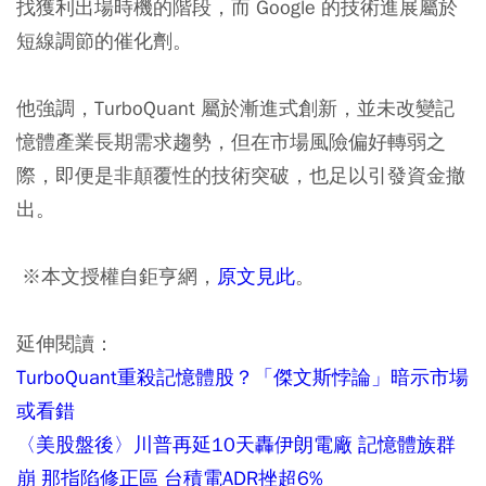
找獲利出場時機的階段，而 Google 的技術進展屬於
短線調節的催化劑。
他強調，TurboQuant 屬於漸進式創新，並未改變記
憶體產業長期需求趨勢，但在市場風險偏好轉弱之
際，即便是非顛覆性的技術突破，也足以引發資金撤
出。
※本文授權自鉅亨網，
原文見此
。
延伸閱讀：
TurboQuant重殺記憶體股？「傑文斯悖論」暗示市場
或看錯
〈美股盤後〉川普再延10天轟伊朗電廠 記憶體族群
崩 那指陷修正區 台積電ADR挫超6%