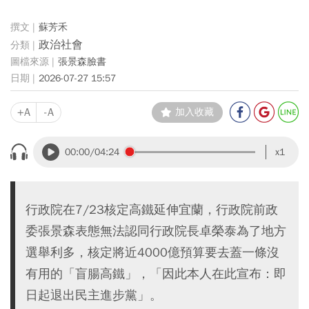
蘇芳禾
政治社會
張景森臉書
2026-07-27 15:57
+A
-A
加入收藏
00:00
/04:24
x1
行政院在7/23核定高鐵延伸宜蘭，行政院前政
委張景森表態無法認同行政院長卓榮泰為了地方
選舉利多，核定將近4000億預算要去蓋一條沒
有用的「盲腸高鐵」，「因此本人在此宣布：即
日起退出民主進步黨」。