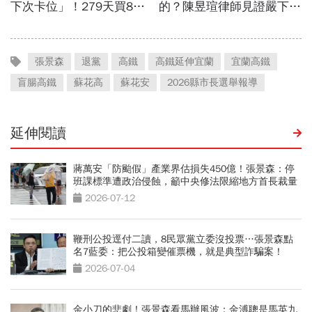
張景森
退黨
高鐵
高鐵延伸宜蘭
宜蘭高鐵
盲腸高鐵
蘇花高
蘇花安
2026縣市長選舉報導
延伸閱讀
蔣萬安「防颱假」產業界估損失450億！張景森：停
班課標準遭政治侵蝕，籲中央修法限縮地方首長裁量
權
2026-07-12
鞭刑公投逕付二讀，8民眾黨立委沒投票…張景森點
名7藍委：把公投箱變催票機，就是典型詐騙案！
2026-07-04
金小刀的悲劇！張景森看馬辦風波：金溥聰是馬英九