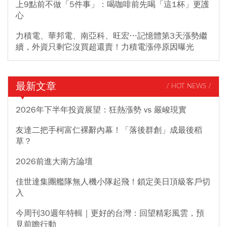
上9點前不做「5件事」：喝咖啡前先喝「這1杯」更護
心
力積電、華邦電、南亞科、旺宏…記憶體第3天漲勢繼
續，外資只剩它沒買超還賣！力積電漲停原因曝光
最新文章
/ HOT NEWS /
2026年下半年投資展望：狂熱漲勢 vs 嚴峻現實
友達二把手柯富仁裸辭內幕！「落後群創」成最後稻
草？
2026前進大南方論壇
佳世達集團艦隊無人機小隊起飛！鎖定美日頂級客戶切
入
今周刊30週年特輯｜更好的台灣：回望精彩風雲，預
見前瞻行動