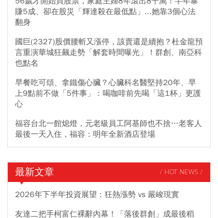
56歲才開始買股票，家庭主婦8年滾出8千萬！半年暴
賺5成、卻在股災「輝達殺在最低點」...她靠3個心法
翻身
國巨(2327)股價腰斬又漲停，該賣還是續抱？杜金龍預
言重演華城狂飆走勢「解套時間曝光」！群創、南亞科
也點名
早餐吃可頌、拿鐵傷心臟？心臟科名醫堅持20年、早
上9點前不做「5件事」：喝咖啡前先喝「這1杯」更護
心
福容台北一館熄燈，元老級員工阿基師也不捨…老客人
最後一天入住，福容：明年全新酒店登場
最新文章
/ HOT NEWS /
2026年下半年投資展望：狂熱漲勢 vs 嚴峻現實
友達二把手柯富仁裸辭內幕！「落後群創」成最後稻