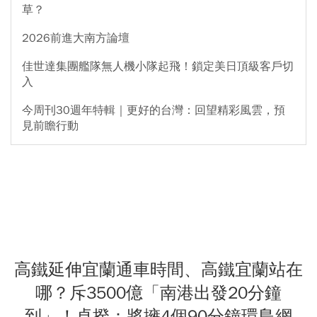
草？
2026前進大南方論壇
佳世達集團艦隊無人機小隊起飛！鎖定美日頂級客戶切
入
今周刊30週年特輯｜更好的台灣：回望精彩風雲，預
見前瞻行動
高鐵延伸宜蘭通車時間、高鐵宜蘭站在
哪？斥3500億「南港出發20分鐘
到」！卓揆：將擁4個90分鐘環島網