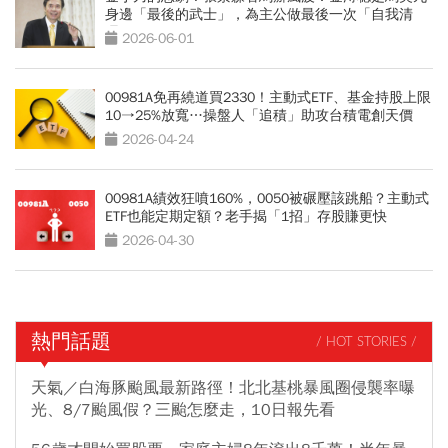
身邊「最後的武士」，為主公做最後一次「自我清
理」
2026-06-01
00981A免再繞道買2330！主動式ETF、基金持股上限
10→25%放寬…操盤人「追積」助攻台積電創天價
2026-04-24
00981A績效狂噴160%，0050被碾壓該跳船？主動式
ETF也能定期定額？老手揭「1招」存股賺更快
2026-04-30
熱門話題
/ HOT STORIES /
天氣／白海豚颱風最新路徑！北北基桃暴風圈侵襲率曝
光、8/7颱風假？三颱怎麼走，10日報先看