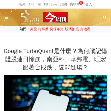
0
熱門：
美股
行事曆
勞保年資
股票抽籤
房地產
Google TurboQuant是什麼？為何讓記憶
體股連日慘崩，南亞科、華邦電、旺宏
跟著台股跌，還能進場？