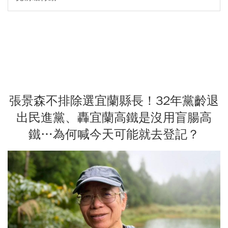
張景森不排除選宜蘭縣長！32年黨齡退
出民進黨、轟宜蘭高鐵是沒用盲腸高
鐵…為何喊今天可能就去登記？