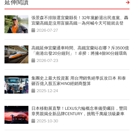
延伸閱讀
張景森不排除選宜蘭縣長！32年黨齡退出民進黨、轟
宜蘭高鐵是沒用盲腸高鐵…為何喊今天可能就去登
記？
2026-07-27
高鐵延伸宜蘭通車時間、高鐵宜蘭站在哪？斥3500億
「南港出發20分鐘到」！卓揆：將擁4個90分鐘環島
網
2026-07-23
集團史上最大投資案 用台灣銷售絕學反攻日本 和泰
砸百億入股五家HINO經銷商盤算
2025-12-24
日本移動展直擊！LEXUS六輪概念車備受矚目，豐田
章男親揭全新品牌CENTURY，挑戰千萬級頂級豪車
2025-10-30