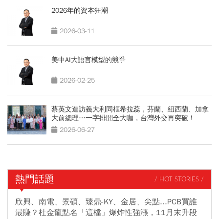
2026年的資本狂潮
2026-03-11
美中AI大語言模型的競爭
2026-02-25
蔡英文造訪義大利同框希拉蕊，芬蘭、紐西蘭、加拿
大前總理…一字排開全大咖，台灣外交再突破！
2026-06-27
熱門話題
/ HOT STORIES /
欣興、南電、景碩、臻鼎-KY、金居、尖點...PCB買誰
最賺？杜金龍點名「這檔」爆炸性強漲，11月末升段