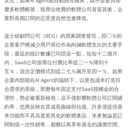
支出；如果AI Agent能自動跑完報表，就不需要買那
麼多軟體帳號，按席位收費的軟體公司首當其衝，企
業對長期訂閱的忍受度自然也會降低。
波士頓顧問公司（BCG）的買家調查發現，四○％的
企業客戶將減少用戶席位作為削減軟體支出的主要手
段；最近的統計數據已印證這一點，短短十二個月
內，SaaS公司按席位付費比率從二一％降到十
五％；混合定價模式則從二七％飆升至四一％。如果
企業內部能在AI Agent的協助下，以更低成本打造符
合需求的系統，那麼每年固定支付SaaS授權金的合
理性，勢必被重新檢視；這不僅影響軟體公司訂閱續
約率，也將反映在其成長曲線與估值。許多僅提供基
本功能而不具高度差異化的軟體產品，未來無論是訂
閱制或一次性銷售，都難以再享有過去的議價空間。