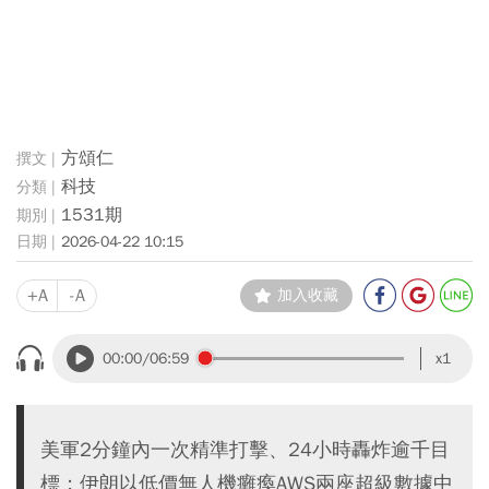
方頌仁
科技
1531期
2026-04-22 10:15
+A
-A
加入收藏
00:00
/06:59
x1
美軍2分鐘內一次精準打擊、24小時轟炸逾千目
標；伊朗以低價無人機癱瘓AWS兩座超級數據中