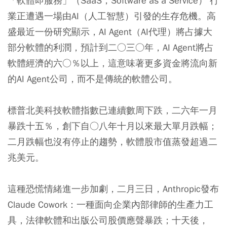
「軟體即服務」（SaaS，Software as a Service） 行
業正遭遇一場由AI（人工智慧）引發的生存危機。高
盛最近一份研究顯示，AI Agent（AI代理）將占據大
部分軟體的利潤，預計到二○三○年，AI Agent將占
軟體經濟的六○％以上，這意味著更多資金將流向新
的AI Agent公司，而不是傳統的軟體公司。
標普北美科技軟體指數已連續數周下跌，二六年一月
暴跌十五％，創下自○八年十月以來最大單月跌幅；
二月跌幅也沒有停止的趨勢，軟體股市值蒸發超過二
兆美元。
這種恐慌情緒進一步加劇，二月三日，Anthropic發布
Claude Cowork：一種面向企業內部律師的生產力工
具，法律軟體和出版公司股價應聲暴跌；十天後，