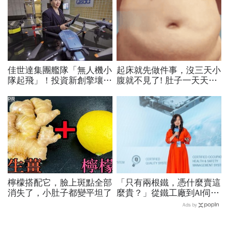
佳世達集團艦隊「無人機小
起床就先做件事，沒三天小
隊起飛」！投資新創擎壤、
腹就不見了! 肚子一天天變
翔隆，總座親督軍養大精
小！
兵：鎖定美日頂級客戶切入
PR
檸檬搭配它，臉上斑點全部
「只有兩根鐵，憑什麼賣這
消失了，小肚子都變平坦了
麼貴？」從鐵工廠到AI伺服
器滑軌霸主，川湖靠四大護
Ads by
城河創造超高毛利率