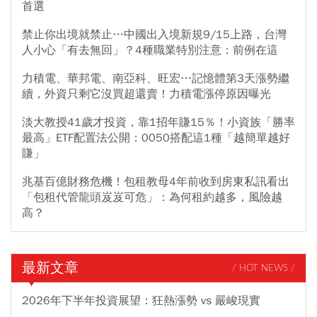
首選
禁止你出境就禁止…中國出入境新規9/15上路，台灣
人小心「有去無回」？4種職業特別注意：前例在這
力積電、華邦電、南亞科、旺宏…記憶體第3天漲勢繼
續，外資只剩它沒買超還賣！力積電漲停原因曝光
淡大教授41歲才投資，靠1招年賺15％！小資族「勝率
最高」ETF配置法公開：0050搭配這1種「越簡單越好
賺」
兆基百億財務危機！包租教母4年前收到房東私訊看出
「包租代管龍頭岌岌可危」：為何租約越多，風險越
高？
最新文章
/ HOT NEWS /
2026年下半年投資展望：狂熱漲勢 vs 嚴峻現實