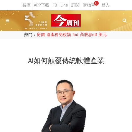
0
熱門：
房價
遺產稅免稅額
fed
高股息etf
美元
AI如何顛覆傳統軟體產業