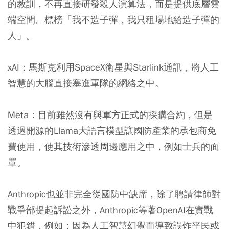
的教訓，不再直接研發殺人演算法，而是提供底層雲
端空間。標榜「我不造子彈，我只租場地給造子彈的
人」。
xAI：馬斯克利用SpaceX衛星與Starlink通訊，將人工
智慧的大腦直接塞進軍隊的網絡之中。
Meta：目前雖然沒有與軍方正式的採購合約，但是
透過開源的Llama大語言模型讓國防產業的承包商免
費使用，使其技術滲透周邊應用之中，例如士兵的面
罩。
Anthropic也並非完全從國防中缺席，除了聘請律師對
戰爭部提起訴訟之外，Anthropic等著OpenAI在實戰
中犯錯，例如：因為人工智慧幻覺而導致誤炸平民或