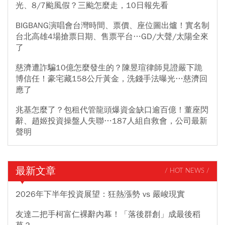
光、8/7颱風假？三颱怎麼走，10日報先看
BIGBANG演唱會台灣時間、票價、座位圖出爐！實名制
台北高雄4場搶票日期、售票平台…GD/大聲/太陽全來
了
慈濟遭詐騙10億怎麼發生的？陳昱瑄律師見證嚴下跪
博信任！豪宅藏158公斤黃金，洗錢手法曝光…慈濟回
應了
兆基怎麼了？包租代管龍頭爆資金缺口逾百億！董座閃
辭、趙姬投資操盤人失聯…187人組自救會，公司最新
聲明
最新文章
/ HOT NEWS /
2026年下半年投資展望：狂熱漲勢 vs 嚴峻現實
友達二把手柯富仁裸辭內幕！「落後群創」成最後稻