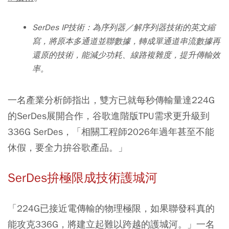
SerDes IP技術：為序列器／解序列器技術的英文縮
寫，將原本多通道並聯數據，轉成單通道串流數據再
還原的技術，能減少功耗、線路複雜度，提升傳輸效
率。
一名產業分析師指出，雙方已就每秒傳輸量達224G
的SerDes展開合作，谷歌進階版TPU需求更升級到
336G SerDes，「相關工程師2026年過年甚至不能
休假，要全力拚谷歌產品。」
SerDes拚極限成技術護城河
「224G已接近電傳輸的物理極限，如果聯發科真的
能攻克336G，將建立起難以跨越的護城河。」一名