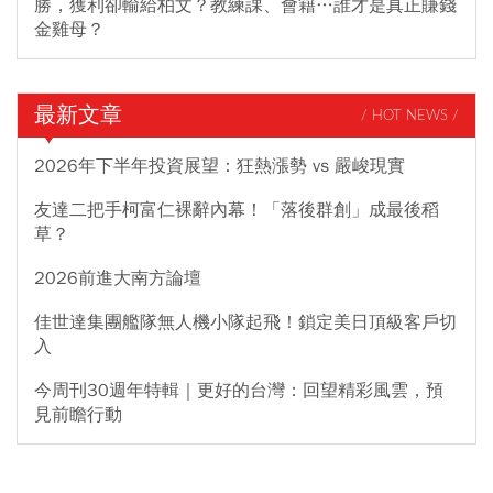
勝，獲利卻輸給柏文？教練課、會籍…誰才是真正賺錢
金雞母？
最新文章
/ HOT NEWS /
2026年下半年投資展望：狂熱漲勢 vs 嚴峻現實
友達二把手柯富仁裸辭內幕！「落後群創」成最後稻
草？
2026前進大南方論壇
佳世達集團艦隊無人機小隊起飛！鎖定美日頂級客戶切
入
今周刊30週年特輯｜更好的台灣：回望精彩風雲，預
見前瞻行動