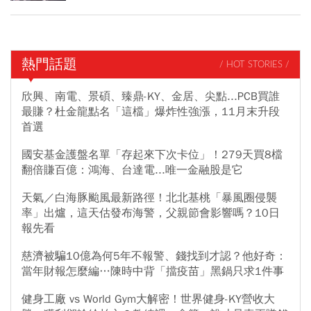
熱門話題
/ HOT STORIES /
欣興、南電、景碩、臻鼎-KY、金居、尖點...PCB買誰
最賺？杜金龍點名「這檔」爆炸性強漲，11月末升段
首選
國安基金護盤名單「存起來下次卡位」！279天買8檔
翻倍賺百億：鴻海、台達電...唯一金融股是它
天氣／白海豚颱風最新路徑！北北基桃「暴風圈侵襲
率」出爐，這天估發布海警，父親節會影響嗎？10日
報先看
慈濟被騙10億為何5年不報警、錢找到才認？他好奇：
當年財報怎麼編…陳時中背「擋疫苗」黑鍋只求1件事
健身工廠 vs World Gym大解密！世界健身-KY營收大