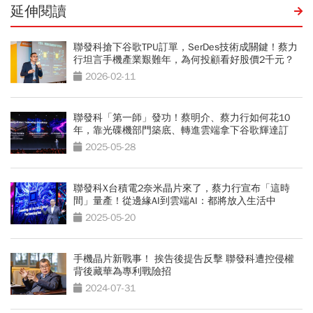
延伸閱讀
聯發科搶下谷歌TPU訂單，SerDes技術成關鍵！蔡力
行坦言手機產業艱難年，為何投顧看好股價2千元？
2026-02-11
聯發科「第一師」發功！蔡明介、蔡力行如何花10
年，靠光碟機部門築底、轉進雲端拿下谷歌輝達訂
單？
2025-05-28
聯發科X台積電2奈米晶片來了，蔡力行宣布「這時
間」量產！從邊緣AI到雲端AI：都將放入生活中
2025-05-20
手機晶片新戰事！ 挨告後提告反擊 聯發科遭控侵權
背後藏華為專利戰險招
2024-07-31