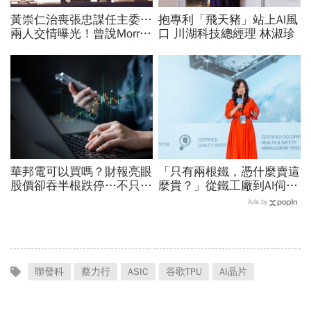
黃崇仁治喪張忠謀任主委…
抱專利「飛天豬」站上AI風
兩人交情曝光！曾說Morris
口 川湖科技總經理 林淑珍
是老大：力積電能活都他幫
我！遺屬發聲「明年定要配
股」
華邦電可以買嗎？財報亮眼
「只有兩根鐵，憑什麼賣這
股價卻吞半根跌停…不只外
麼貴？」從鐵工廠到AI伺服
資終結連3買改賣超1.8萬
器滑軌霸主，川湖靠四大護
Ads by
張利空，要抱要殺全看2重
城河創造超高毛利率
點
聯發科
蔡力行
ASIC
谷歌TPU
AI晶片