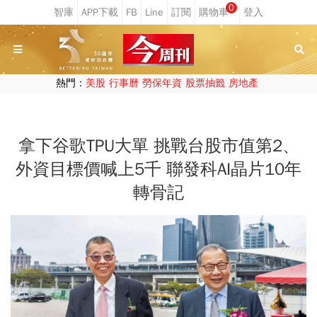
0
熱門：
美股
行事曆
勞保年資
股票抽籤
房地產
拿下谷歌TPU大單 挑戰台股市值第2、
外資目標價喊上5千 聯發科AI晶片10年
轉骨記