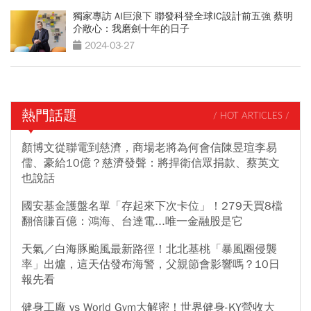
獨家專訪 AI巨浪下 聯發科登全球IC設計前五強 蔡明
介敞心：我磨劍十年的日子
2024-03-27
熱門話題
/ HOT ARTICLES /
顏博文從聯電到慈濟，商場老將為何會信陳昱瑄李易
儒、豪給10億？慈濟發聲：將捍衛信眾捐款、蔡英文
也說話
國安基金護盤名單「存起來下次卡位」！279天買8檔
翻倍賺百億：鴻海、台達電...唯一金融股是它
天氣／白海豚颱風最新路徑！北北基桃「暴風圈侵襲
率」出爐，這天估發布海警，父親節會影響嗎？10日
報先看
健身工廠 vs World Gym大解密！世界健身-KY營收大