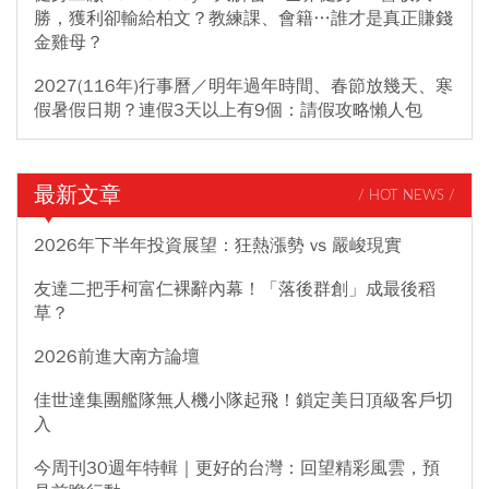
勝，獲利卻輸給柏文？教練課、會籍…誰才是真正賺錢
金雞母？
2027(116年)行事曆／明年過年時間、春節放幾天、寒
假暑假日期？連假3天以上有9個：請假攻略懶人包
最新文章
/ HOT NEWS /
2026年下半年投資展望：狂熱漲勢 vs 嚴峻現實
友達二把手柯富仁裸辭內幕！「落後群創」成最後稻
草？
2026前進大南方論壇
佳世達集團艦隊無人機小隊起飛！鎖定美日頂級客戶切
入
今周刊30週年特輯｜更好的台灣：回望精彩風雲，預