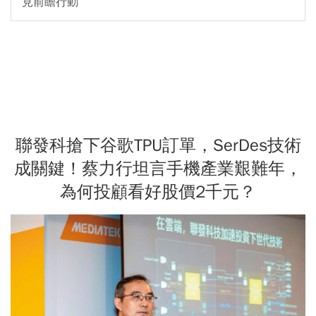
見前瞻行動
聯發科搶下谷歌TPU訂單，SerDes技術
成關鍵！蔡力行坦言手機產業艱難年，
為何投顧看好股價2千元？