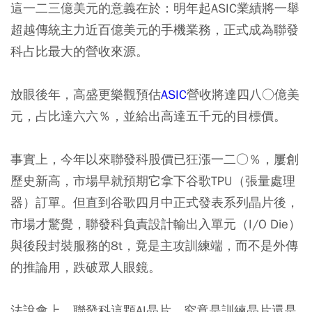
這一二三億美元的意義在於：明年起ASIC業績將一舉
超越傳統主力近百億美元的手機業務，正式成為聯發
科占比最大的營收來源。
放眼後年，高盛更樂觀預估
ASIC
營收將達四八○億美
元，占比達六六％，並給出高達五千元的目標價。
事實上，今年以來聯發科股價已狂漲一二○％，屢創
歷史新高，市場早就預期它拿下谷歌TPU（張量處理
器）訂單。但直到谷歌四月中正式發表系列晶片後，
市場才驚覺，聯發科負責設計輸出入單元（I/O Die）
與後段封裝服務的8t，竟是主攻訓練端，而不是外傳
的推論用，跌破眾人眼鏡。
法說會上，聯發科這顆AI晶片，究竟是訓練晶片還是