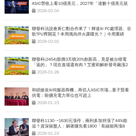
ASIC營收上看10億美元，2027年「達數十億美元規
模」
2026-02-04
聯發科法說會黃仁勳合作來了！輝達AI PC處理器、谷
歌TPU齊開花？本周俄烏停火露曙光？｜今周重磅
2026-02-02
聯發科(2454)股價3天噴20%創新高，竟是被台積電
「逼的」？現在進場還有肉？艾蜜莉解析發哥飆漲2
大關鍵
2026-01-28
和碩搶攻AI伺服器商機，再切入ASIC市場...童子賢看
供電：盼擴充電力單位也可趕上
2026-01-23
聯發科1130→1630元漲停，兩利多加持漲了44%能
追？資深操盤人：躺著賺先看1800「長線能再漲8
成」
2026-01-23