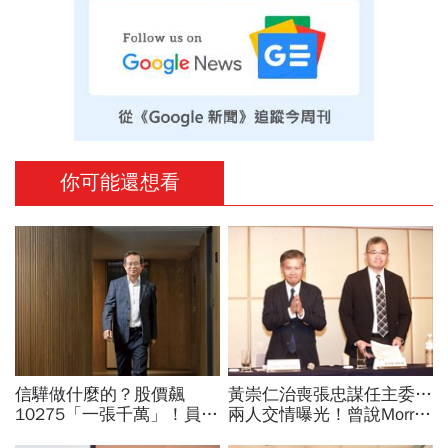
你可能還想看
信驊做什麼的？股價飆
黃崇仁治喪張忠謀任主委…
10275「一張千萬」！員工
兩人交情曝光！曾說Morris
年薪平均540萬…中年失業
是老大：力積電能活都他幫