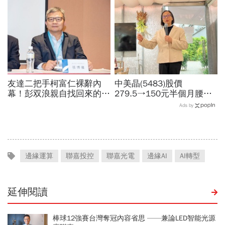
工程師如何孵出「萬金股」
我！遺屬發聲「明年定要配
股」
友達二把手柯富仁裸辭內
中美晶(5483)股價
幕！彭双浪親自找回來的接
279.5→150元半個月腰
班人，為何最後撕破臉？
斬，徐秀蘭端出Q2好成
Ads by
「落後群創」成最後稻草？
績、罕見抱屈自家股票：真
的被低估了
邊緣運算
聯嘉投控
聯嘉光電
邊緣AI
AI轉型
延伸閱讀
棒球12強賽台灣奪冠內容省思 ——兼論LED智能光源