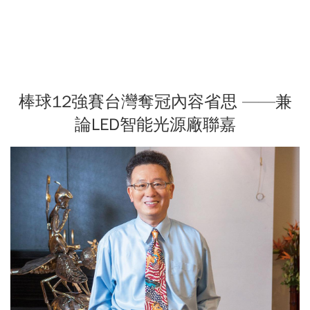
棒球12強賽台灣奪冠內容省思 ——兼
論LED智能光源廠聯嘉