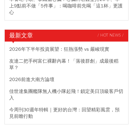
上9點前不做「5件事」：喝咖啡前先喝「這1杯」更護
心
最新文章
/ HOT NEWS /
2026年下半年投資展望：狂熱漲勢 vs 嚴峻現實
友達二把手柯富仁裸辭內幕！「落後群創」成最後稻
草？
2026前進大南方論壇
佳世達集團艦隊無人機小隊起飛！鎖定美日頂級客戶切
入
今周刊30週年特輯｜更好的台灣：回望精彩風雲，預
見前瞻行動