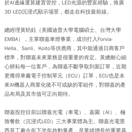
於AI邊緣運算建置管控，LED光源的豐富經驗，推廣
3D LED沉浸式顯示場景，都走在科技最前線。
總經理黃昉鈺（美國迪普大學電腦碩士、台灣大學
EMBA），主掌聯嘉車燈事業，成功打入Forvia-
Hella、Sanli、Koito等供應商，其中能通過日商客戶
標準，對聯嘉未來業務是很重要的肯定。黃總耐心細
心耕耘每一位客戶，為聯嘉不斷爭取到新訂單，近期
更獲得車廠電子控制單元（ECU）訂單，ECU也是未
來AI機器人商業化後不可或缺的零組件，對聯嘉的產
品布局及其市值可正向期待。
聯嘉投控目前以聯嘉光電（車電）、嘉園（AI）、極
致餐飲（沉浸式LED）三大事業體為主。聯嘉光電墨
西哥工廠今年下半年啟動量產，是業績增長的重要基