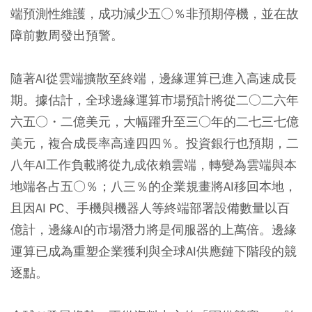
端預測性維護，成功減少五○％非預期停機，並在故
障前數周發出預警。
隨著AI從雲端擴散至終端，邊緣運算已進入高速成長
期。據估計，全球邊緣運算市場預計將從二○二六年
六五○・二億美元，大幅躍升至三○年的二七三七億
美元，複合成長率高達四四％。投資銀行也預期，二
八年AI工作負載將從九成依賴雲端，轉變為雲端與本
地端各占五○％；八三％的企業規畫將AI移回本地，
且因AI PC、手機與機器人等終端部署設備數量以百
億計，邊緣AI的市場潛力將是伺服器的上萬倍。邊緣
運算已成為重塑企業獲利與全球AI供應鏈下階段的競
逐點。