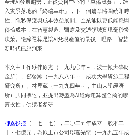
全球AI發展趨勢，正從資料中心的「軍備競賽」，跨
入實景落地的「終端革命」，下一個篇章將圍繞即時
性、隱私保護與成本效益展開。企業能以更低能耗與
傳輸成本，在智慧製造、醫療及交通領域實現毫秒級
決策。邊緣運算是讓AI兌現產值的最後一哩路，智慧
新時代已經到來。
本文由工作夥伴原杰（一九九○年～，波士頓大學財
金所）、鄧謦瀚（一九八八年～，成功大學資源工程
研究所）、林昱葳（一九九四年～，中山大學經濟
所）共同撰述，並提出轉型為AI邊緣運算整合商的聯
嘉投控，供讀者參研。
聯嘉投控
（三七一七），二○二五年成立，股本二
十・七億元，為原上市公司聯嘉光電（一九九五年成