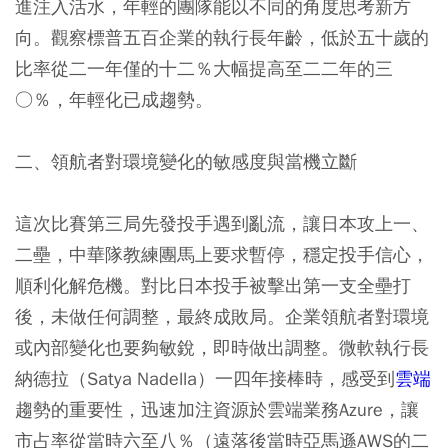
進注入活水，年輕的團隊能以不同的角度思考新方
向。觀察標普五百企業的執行長年齡，低於五十歲的
比率從二一年僅的十二％大幅提高至二二年的三
○％，年輕化已成趨勢。
二、領航者對環境變化的敏感度與當機立斷
這次比賽第三局先發投手遇到亂流，讓日本攻上一、
二壘，中華隊教練團馬上要求暫停，穩定投手信心，
順利化解危機。對比日本投手被擊出第一支全壘打
後，未做任何調整，最終成敗局。企業領航者對環境
或內部變化也要夠敏銳，即時做出調整。微軟執行長
納德拉（Satya Nadella）一四年接棒時，感受到
雲端
趨勢的重要性，迅速加注資源於雲端業務Azure，讓
市占率從當時六至八％（遠落後當時亞馬遜AWS的二