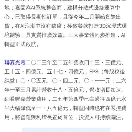
地；嘉園為AI系統整合商，建構分散式邊緣運算中
心，已取得長期性訂單，且從今年二月開始實際出
貨，在AI浪潮中沒有缺席；極致餐飲打造3D沉浸式環
境體驗，具實質推廣效益。三大事業體同步推進，AI
轉型正式啟航。
聯嘉光電
二○二三年至二五年營收四十三・三億元、
五十五・四億元、五十七・四億元，EPS（每股稅後
純益）○・○五元、○・四二元、○・一一元；二六
年一至三月累計營收十八・五億元，營收增長加速。
細看聯嘉營業費用，二五年第四季已由過往四億元水
平大幅降低至一・八五億元，轉型同時也有在嚴控費
用，將營運獲利增長置於首位，投資人可持續關注。