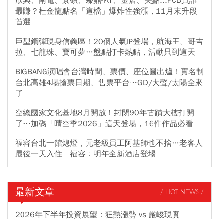
欣興、南電、景碩、臻鼎-KY、金居、尖點...PCB買誰
最賺？杜金龍點名「這檔」爆炸性強漲，11月末升段
首選
巨型鋼彈現身信義區！20個人氣IP登場，航海王、哥吉
拉、七龍珠、寶可夢…盤點打卡熱點，活動只到這天
BIGBANG演唱會台灣時間、票價、座位圖出爐！實名制
台北高雄4場搶票日期、售票平台…GD/大聲/太陽全來
了
空總國家文化基地8月開放！封閉90年古蹟大樓打開
了…加碼「晴空季2026」這天登場，16件作品必看
福容台北一館熄燈，元老級員工阿基師也不捨…老客人
最後一天入住，福容：明年全新酒店登場
最新文章
/ HOT NEWS /
2026年下半年投資展望：狂熱漲勢 vs 嚴峻現實