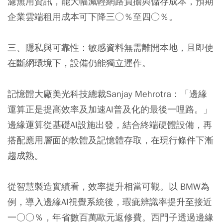
濾無用資訊，能大幅減輕網路負擔與儲存成本，預期
企業雲端租用成本可下降三○％至四○％。
三、隱私與可靠性：敏感資料無需離開本地，且即使
在斷網環境下，設備仍能獨立運作。
記憶體大廠美光科技總裁Sanjay Mehrotra：「邊緣
運算正是提高效率及加速AI普及化的最後一哩路。」
邊緣運算從基礎AI設施出發，結合終端硬體設備，再
搭配應用層面的軟體及記憶體存取，在現行條件下漸
趨成熟。
從智慧製造實績看，效率提升相當可觀。以 BMW為
例，導入邊緣AI視覺系統後，瑕疵辨識率提升至接近
一○○％，年省數百萬歐元返修費。西門子透過邊緣