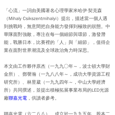
「心流」一詞由美國著名心理學家米哈伊·契克森
（Mihaly Csikszentmihalyi）提出，描述當一個人遇
到挑戰時，無意間把自身能力發揮到極致的狀態。中
華隊面對強敵，專注在每一個細節與環節，激發潛
能，戰勝日本，比賽裡的「人」與「細節」，值得企
業在面對世界潮流及全球政治角力時深思。
本文由工作夥伴原杰（一九九○年～，波士頓大學財
金所）、鄧謦瀚（一九八八年～，成功大學資源工程
研究所）、林昱葳（一九九四年～，中山大學經濟
所）共同撰述，並提出積極拓展事業布局的LED光源
廠
聯嘉光電
，供讀者參考。
聯嘉光電（六二八八），成立於一九九五年，股本二