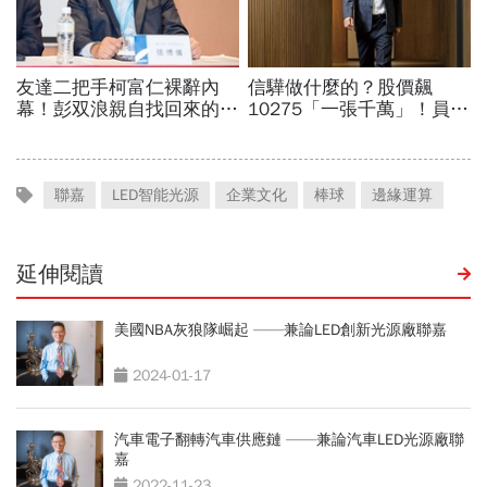
聯嘉
LED智能光源
企業文化
棒球
邊緣運算
延伸閱讀
美國NBA灰狼隊崛起 ——兼論LED創新光源廠聯嘉
2024-01-17
汽車電子翻轉汽車供應鏈 ——兼論汽車LED光源廠聯
嘉
2022-11-23