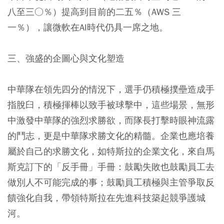
八至三○％）提高到目前的二五％（AWS 三
一％），讓微軟在AI時代仍具一席之地。
三、強盛的企圖心與文化塑造
中華隊在領先四分的情況下，選手仍積極撲壘造成手
指脫臼，積極揮棒以致手被球擊中，這些場景，無形
中激發中華隊的強烈求勝欲，而隊長打擊時眼神流露
的鬥志，更是中華隊求勝文化的精髓。企業也應培養
屬於自己的求勝文化，如特斯拉的企業文化，來自馬
斯克訂下的「反手冊」手冊：鼓勵失敗也鼓勵員工去
做別人不可能完成的事；鼓勵員工積極與主管爭取反
饋強化自我，帶領特斯拉在先進科技築起競爭護城
河。