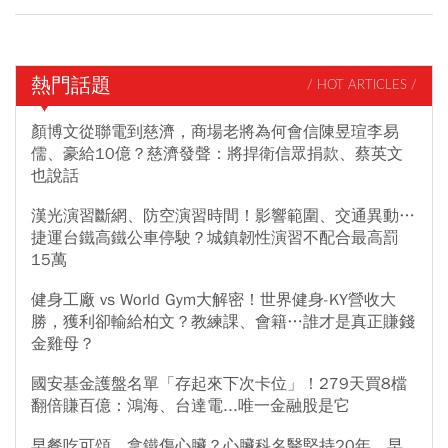
熱門話題
/ HOT ARTICLES /
顏博文從聯電到慈濟，商場老將為何會信陳昱瑄李易
儒、豪給10億？慈濟發聲：將捍衛信眾捐款、蔡英文
也說話
漢光演習斷網、防空演習時間！影響範圍、交通異動…
捷運台鐵高鐵公車停駛？城鎮韌性演習不配合最高罰
15萬
健身工廠 vs World Gym大解密！世界健身-KY營收大
勝，獲利卻輸給柏文？教練課、會籍…誰才是真正賺錢
金雞母？
國安基金護盤名單「存起來下次卡位」！279天買8檔
翻倍賺百億：鴻海、台達電...唯一金融股是它
早餐吃可頌、拿鐵傷心臟？心臟科名醫堅持20年、早