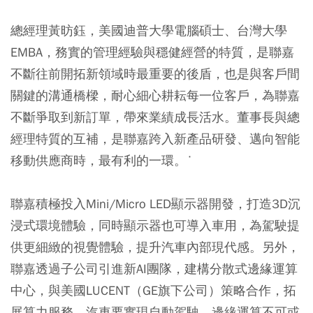
總經理黃昉鈺，美國迪普大學電腦碩士、台灣大學
EMBA，務實的管理經驗與穩健經營的特質，是聯嘉
不斷往前開拓新領域時最重要的後盾，也是與客戶間
關鍵的溝通橋樑，耐心細心耕耘每一位客戶，為聯嘉
不斷爭取到新訂單，帶來業績成長活水。董事長與總
經理特質的互補，是聯嘉跨入新產品研發、邁向智能
移動供應商時，最有利的一環。˙
聯嘉積極投入Mini/Micro LED顯示器開發，打造3D沉
浸式環境體驗，同時顯示器也可導入車用，為駕駛提
供更細緻的視覺體驗，提升汽車內部現代感。另外，
聯嘉透過子公司引進新AI團隊，建構分散式邊緣運算
中心，與美國LUCENT（GE旗下公司）策略合作，拓
展算力服務。汽車要實現自動駕駛，邊緣運算不可或