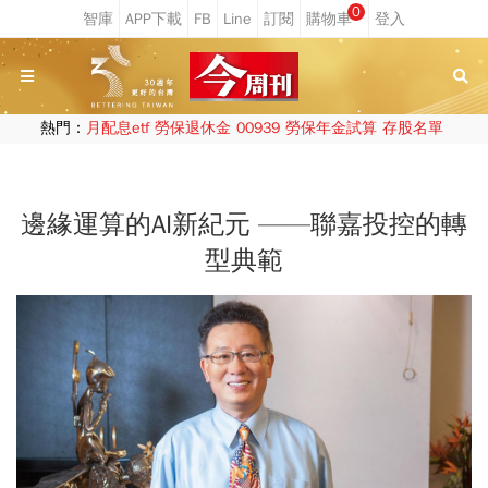
0
熱門：
月配息etf
勞保退休金
00939
勞保年金試算
存股名單
邊緣運算的AI新紀元 ——聯嘉投控的轉
型典範