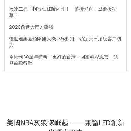
友達二把手柯富仁裸辭內幕！「落後群創」成最後稻
草？
2026前進大南方論壇
佳世達集團艦隊無人機小隊起飛！鎖定美日頂級客戶切
入
今周刊30週年特輯｜更好的台灣：回望精彩風雲，預
見前瞻行動
美國NBA灰狼隊崛起 ——兼論LED創新