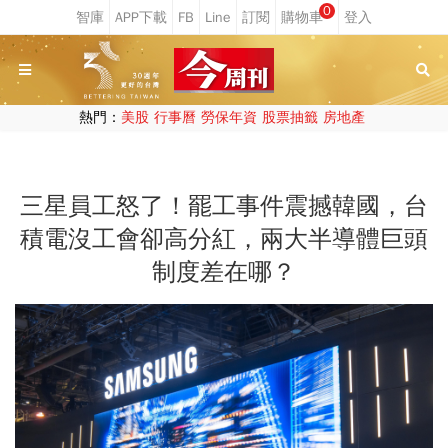
0
熱門：
美股
行事曆
勞保年資
股票抽籤
房地產
三星員工怒了！罷工事件震撼韓國，台
積電沒工會卻高分紅，兩大半導體巨頭
制度差在哪？