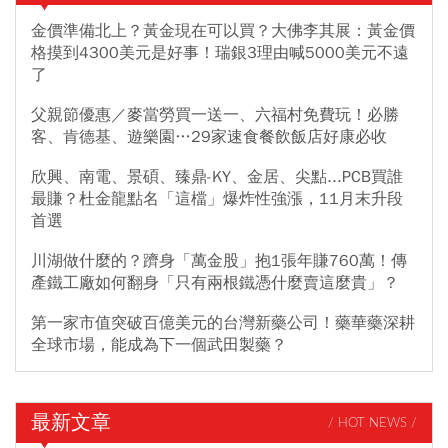
金價準備北上？黃金現在可以買？大佛李其展：黃金價
格摸到4300美元是好事！瑞銀3理由喊5000美元不遠
了
父親節優惠／麥當勞買一送一、六福村免費玩！必勝
客、肯德基、遊樂園…29家速食餐飲飯店好康必收
欣興、南電、景碩、臻鼎-KY、金居、尖點...PCB買誰
最賺？杜金龍點名「這檔」爆炸性強漲，11月末升段
首選
川湖做什麼的？躋身「萬金股」抱1張年賺760萬！傳
產鐵工廠如何翻身「只有兩根鐵憑什麼賣這麼貴」？
第一家市值突破百億美元的台灣新藥公司！藥華藥深耕
全球市場，能成為下一個武田製藥？
最新文章
/ HOT NEWS /