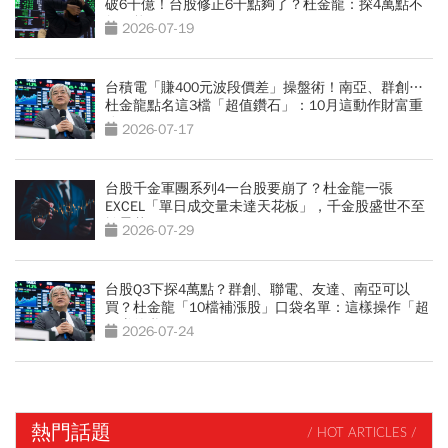
破6千億！台股修正6千點夠了？杜金龍：探4萬點不
無可能
2026-07-19
台積電「賺400元波段價差」操盤術！南亞、群創…
杜金龍點名這3檔「超值鑽石」：10月這動作財富重
分配
2026-07-17
台股千金軍團系列4一台股要崩了？杜金龍一張
EXCEL「單日成交量未達天花板」，千金股盛世不至
於曇花一現
2026-07-29
台股Q3下探4萬點？群創、聯電、友達、南亞可以
買？杜金龍「10檔補漲股」口袋名單：這樣操作「超
好賺的啦」
2026-07-24
熱門話題
/ HOT ARTICLES /