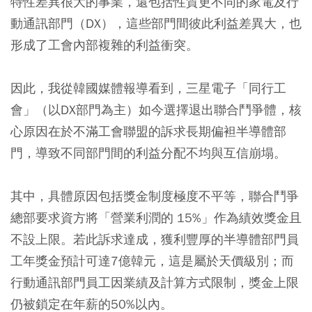
特性差異很大的事業，還包括性質更不同的家電及行
動通訊部門（DX），這些部門間彼此利益差異大，也
形成了工會內部複雜的利益衝突。
因此，我從韓國媒體報導看到，三星電子「同行工
會」（以DX部門為主）如今選擇退出聯合鬥爭體，核
心原因在於不滿工會聯盟的訴求長期偏袒半導體部
門，導致不同部門間的利益分配不均與互信崩塌。
其中，具體原因包括獎金制度極度不平等，聯合鬥爭
總部要求資方將「營業利潤的 15%」作為績效獎金且
不設上限。若此訴求達成，獲利豐厚的半導體部門員
工年獎金預計可達7億韓元，這是屬於天價級別；而
行動通訊部門員工因業績及計算方式限制，獎金上限
仍被鎖定在年薪的50%以內。