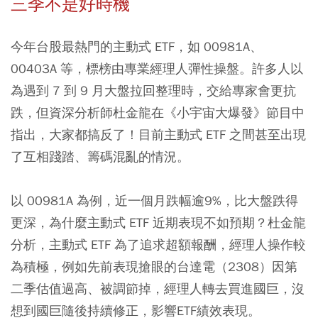
三季不是好時機
今年台股最熱門的主動式 ETF，如 00981A、
00403A 等，標榜由專業經理人彈性操盤。許多人以
為遇到 7 到 9 月大盤拉回整理時，交給專家會更抗
跌，但資深分析師杜金龍在《小宇宙大爆發》節目中
指出，大家都搞反了！目前主動式 ETF 之間甚至出現
了互相踐踏、籌碼混亂的情況。
以 00981A 為例，近一個月跌幅逾9%，比大盤跌得
更深，為什麼主動式 ETF 近期表現不如預期？杜金龍
分析，主動式 ETF 為了追求超額報酬，經理人操作較
為積極，例如先前表現搶眼的台達電（2308）因第
二季估值過高、被調節掉，經理人轉去買進國巨，沒
想到國巨隨後持續修正，影響ETF績效表現。