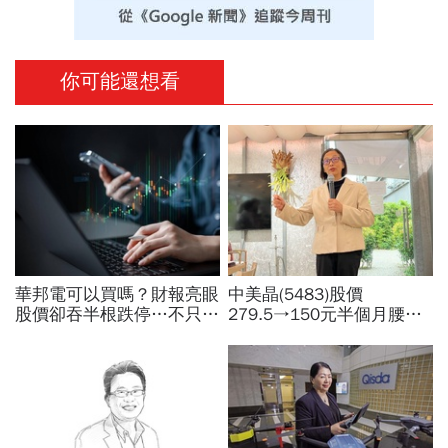
你可能還想看
華邦電可以買嗎？財報亮眼
中美晶(5483)股價
股價卻吞半根跌停…不只外
279.5→150元半個月腰
資終結連3買改賣超1.8萬
斬，徐秀蘭端出Q2好成
張利空，要抱要殺全看2重
績、罕見抱屈自家股票：真
點
的被低估了