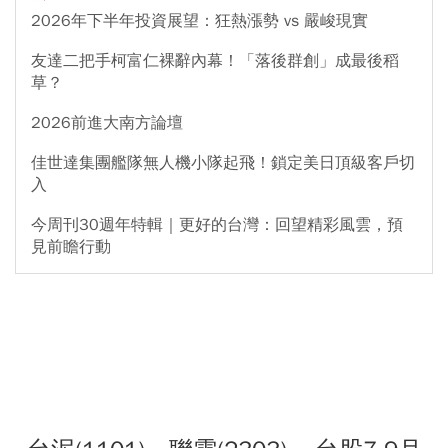
2026年下半年投資展望：狂熱漲勢 vs 嚴峻現實
友達二把手柯富仁裸辭內幕！「落後群創」成最後稻
草？
2026前進大南方論壇
佳世達集團艦隊無人機小隊起飛！鎖定美日頂級客戶切
入
今周刊30週年特輯｜更好的台灣：回望精彩風雲，預
見前瞻行動