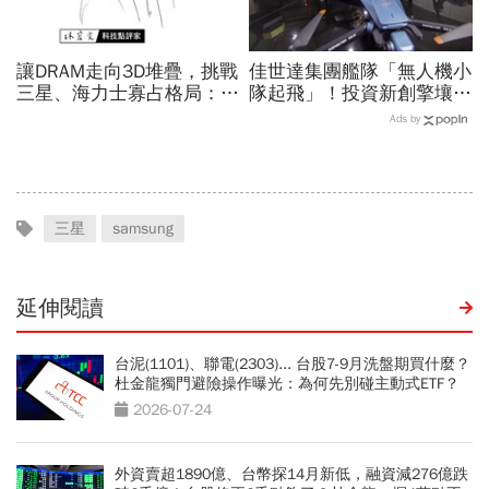
讓DRAM走向3D堆疊，挑戰
佳世達集團艦隊「無人機小
三星、海力士寡占格局：這
隊起飛」！投資新創擎壤、
家矽谷台裔新創，可能改寫
翔隆，總座親督軍養大精
Ads by
全球記憶體版圖？
兵：鎖定美日頂級客戶切入
三星
samsung
延伸閱讀
台泥(1101)、聯電(2303)... 台股7-9月洗盤期買什麼？
杜金龍獨門避險操作曝光：為何先別碰主動式ETF？
2026-07-24
外資賣超1890億、台幣探14月新低，融資減276億跌