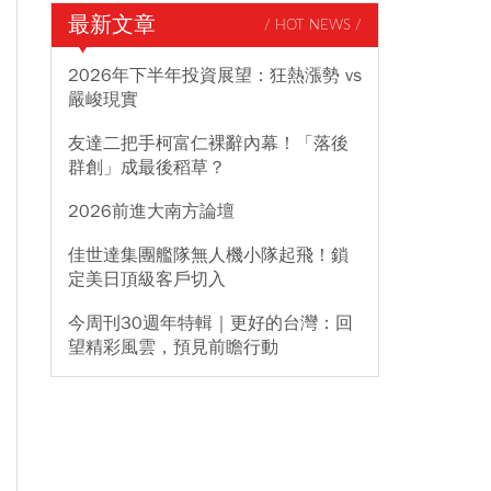
最新文章
/ HOT NEWS /
2026年下半年投資展望：狂熱漲勢 vs
嚴峻現實
友達二把手柯富仁裸辭內幕！「落後
群創」成最後稻草？
2026前進大南方論壇
佳世達集團艦隊無人機小隊起飛！鎖
定美日頂級客戶切入
今周刊30週年特輯｜更好的台灣：回
望精彩風雲，預見前瞻行動