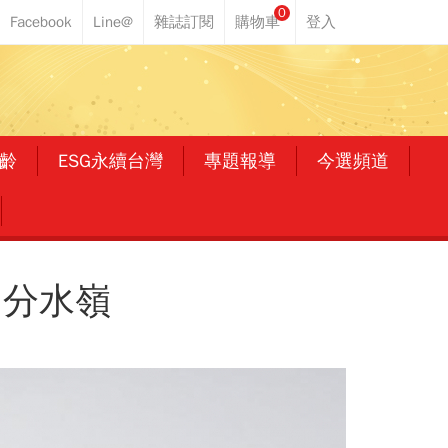
0
齡
ESG永續台灣
專題報導
今選頻道
的分水嶺