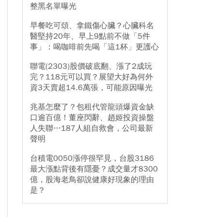
整黑名單曝光
早餐吃可頌、拿鐵傷心臟？心臟科名
醫堅持20年、早上9點前不做「5件
事」：喝咖啡前先喝「這1杯」更護心
聯電(2303)股價破底翻、漲了2成玩
完？118元可以買？展望大好為何外
資3天賣超14.6萬張，可能原因曝光
兆基怎麼了？包租代管龍頭爆資金缺
口逾百億！董座閃辭、趙姬投資操盤
人失聯…187人組自救會，公司最新
聲明
台積電0050漲停很罕見，台股3186
最大漲點背後有隱憂？成交量才8300
億，股海老鳥卻說健康好現象的理由
是？