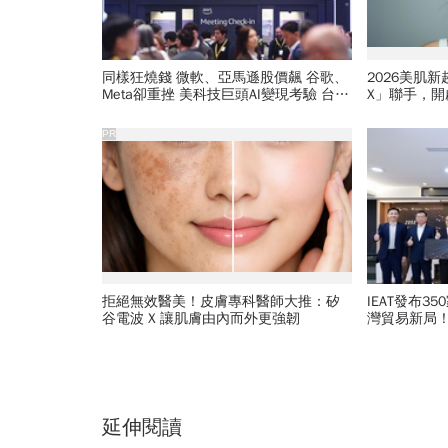
同樣狂燒錢 微軟、亞馬遜股價飆 谷歌、
2026美肌
Meta卻重挫 美科技巨頭AI變現考驗 台廠
X」聯手，
再穩五年？
PR
拒絕無效醫美！皮膚專科醫師大推：矽
IEAT發布3
谷電波 X 讓肌膚由內而外更強韌
灣貿易新局
養「馬」掌
延伸閱讀