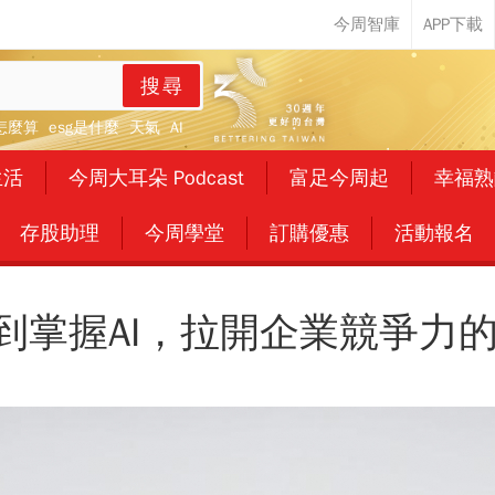
搜尋
怎麼算
esg是什麼
天氣
AI
生活
今周大耳朵 Podcast
富足今周起
幸福熟
存股助理
今周學堂
訂購優惠
活動報名
I到掌握AI，拉開企業競爭力