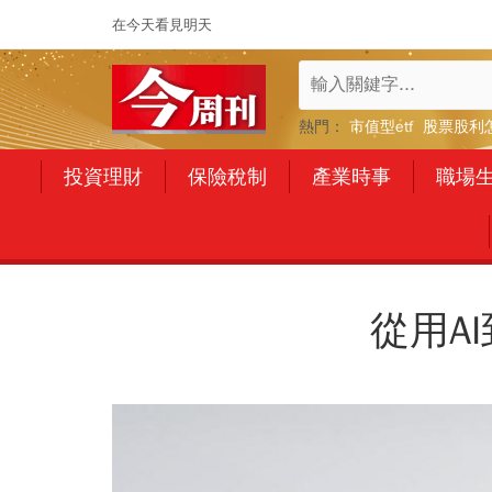
在今天看見明天
熱門：
市值型etf
股票股利
投資理財
保險稅制
產業時事
職場
從用A