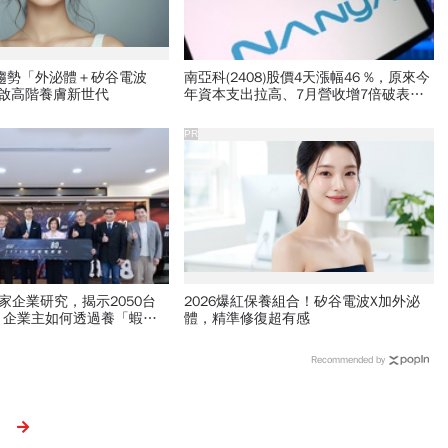
新趨勢「外泌體＋矽谷電波
南亞科(2408)股價4天漲幅46 %，原來今
開啟高階養膚新世代
年資本支出拉高、7月營收增7倍破表！
蓋廠買設備最新營運目標曝光
PR
50家企業研究，揭示2050台
2026爆紅保養組合！矽谷電波X加外泌
！企業主如何透過養「蝦」
體，精準修復超有感
握先機？
Recommended by