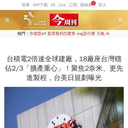
0
熱門：
市值型etf
股票股利怎麼算
esg是什麼
天氣
AI
台積電2倍速全球建廠，18廠座台灣穩
佔2/3「擴產重心」！聚焦2奈米、更先
進製程，台美日規劃曝光