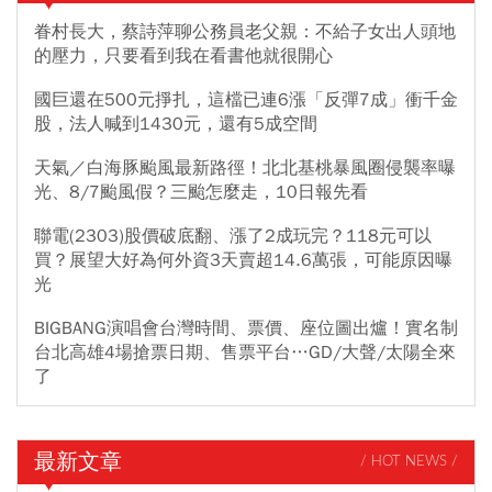
眷村長大，蔡詩萍聊公務員老父親：不給子女出人頭地
的壓力，只要看到我在看書他就很開心
國巨還在500元掙扎，這檔已連6漲「反彈7成」衝千金
股，法人喊到1430元，還有5成空間
天氣／白海豚颱風最新路徑！北北基桃暴風圈侵襲率曝
光、8/7颱風假？三颱怎麼走，10日報先看
聯電(2303)股價破底翻、漲了2成玩完？118元可以
買？展望大好為何外資3天賣超14.6萬張，可能原因曝
光
BIGBANG演唱會台灣時間、票價、座位圖出爐！實名制
台北高雄4場搶票日期、售票平台…GD/大聲/太陽全來
了
最新文章
/ HOT NEWS /