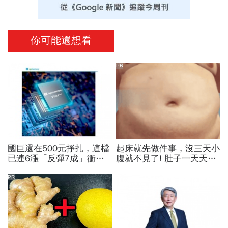
你可能還想看
PR
國巨還在500元掙扎，這檔
起床就先做件事，沒三天小
已連6漲「反彈7成」衝千
腹就不見了! 肚子一天天變
金股，法人喊到1430元，
小！
還有5成空間
PR