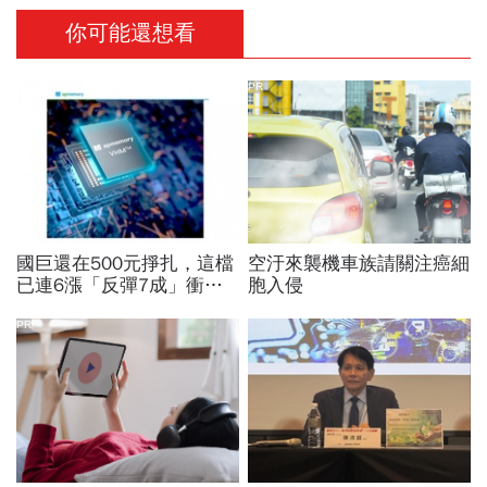
你可能還想看
PR
國巨還在500元掙扎，這檔
空汙來襲機車族請關注癌細
已連6漲「反彈7成」衝千
胞入侵
金股，法人喊到1430元，
還有5成空間
PR