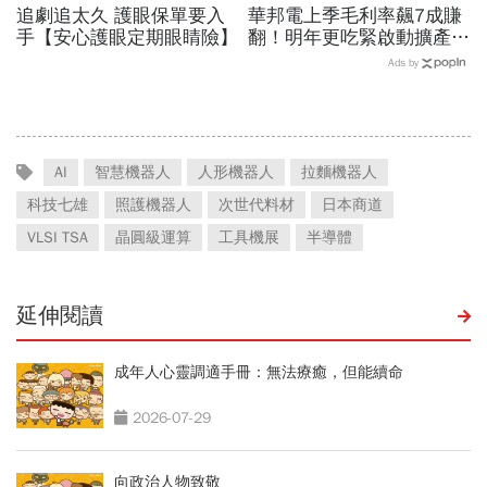
追劇追太久 護眼保單要入
華邦電上季毛利率飆7成賺
手【安心護眼定期眼睛險】
翻！明年更吃緊啟動擴產、
資本支出估衝千億：黃仁勳
Ads by
若想到，早入主記憶體廠
AI
智慧機器人
人形機器人
拉麵機器人
科技七雄
照護機器人
次世代料材
日本商道
VLSI TSA
晶圓級運算
工具機展
半導體
延伸閱讀
成年人心靈調適手冊：無法療癒，但能續命
2026-07-29
向政治人物致敬