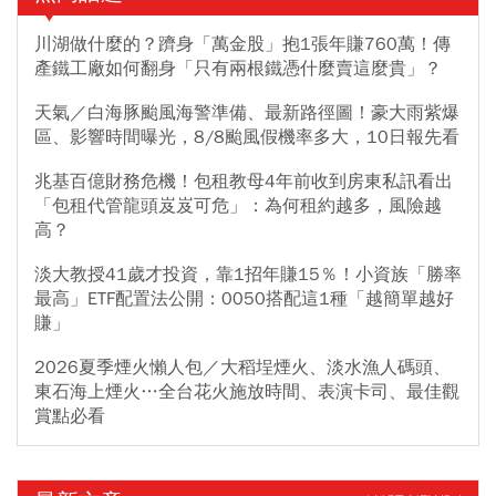
川湖做什麼的？躋身「萬金股」抱1張年賺760萬！傳
產鐵工廠如何翻身「只有兩根鐵憑什麼賣這麼貴」？
天氣／白海豚颱風海警準備、最新路徑圖！豪大雨紫爆
區、影響時間曝光，8/8颱風假機率多大，10日報先看
兆基百億財務危機！包租教母4年前收到房東私訊看出
「包租代管龍頭岌岌可危」：為何租約越多，風險越
高？
淡大教授41歲才投資，靠1招年賺15％！小資族「勝率
最高」ETF配置法公開：0050搭配這1種「越簡單越好
賺」
2026夏季煙火懶人包／大稻埕煙火、淡水漁人碼頭、
東石海上煙火…全台花火施放時間、表演卡司、最佳觀
賞點必看