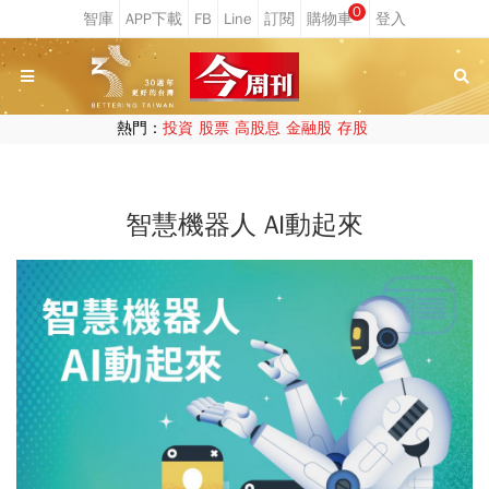
0
熱門：
投資
股票
高股息
金融股
存股
智慧機器人 AI動起來