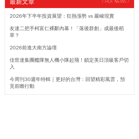
最新文章
/ HOT NEWS /
2026年下半年投資展望：狂熱漲勢 vs 嚴峻現實
友達二把手柯富仁裸辭內幕！「落後群創」成最後稻
草？
2026前進大南方論壇
佳世達集團艦隊無人機小隊起飛！鎖定美日頂級客戶切
入
今周刊30週年特輯｜更好的台灣：回望精彩風雲，預
見前瞻行動