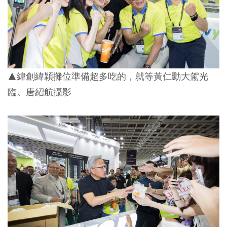
▲緯創緯穎攤位準備超多吃的，就等黃仁勳大駕光
臨。唐紹航攝影