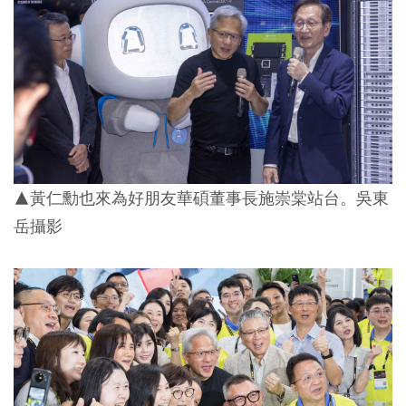
▲黃仁勳也來為好朋友華碩董事長施崇棠站台。吳東
岳攝影