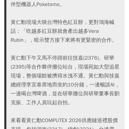
伴型機器人Poketomo。
黃仁勳現場大啖台灣特色紅豆餅，更對鴻海喊
話：「吃越多紅豆餅就會產出越多Vera
Rubin」，暗示雙方接下來將有更緊密的合作。
黃仁勳下午又馬不停蹄前往技嘉(2376)、研華
(2395)等合作夥伴攤位站台，現場宛如大型追星
現場，整個場館被擠得水洩不通。黃仁勳與技嘉
總經理李宜泰席地而坐約10分鐘，一邊暢談AI，
一邊喝台灣啤酒，並在研華攤位與研華董事長劉
克振、工作人員玩起自拍。
來看看黃仁勳COMPUTEX 2026供應鏈巡禮股價