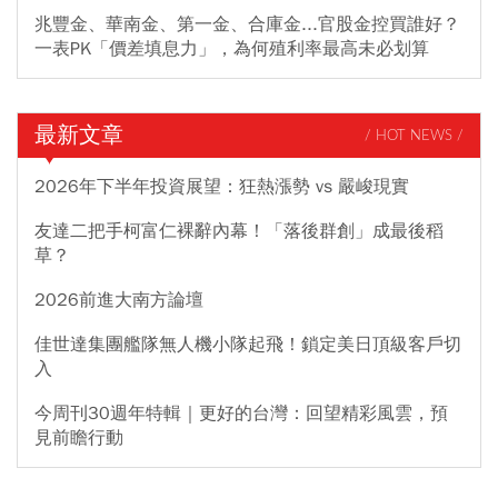
兆豐金、華南金、第一金、合庫金...官股金控買誰好？
一表PK「價差填息力」，為何殖利率最高未必划算
最新文章
/ HOT NEWS /
2026年下半年投資展望：狂熱漲勢 vs 嚴峻現實
友達二把手柯富仁裸辭內幕！「落後群創」成最後稻
草？
2026前進大南方論壇
佳世達集團艦隊無人機小隊起飛！鎖定美日頂級客戶切
入
今周刊30週年特輯｜更好的台灣：回望精彩風雲，預
見前瞻行動