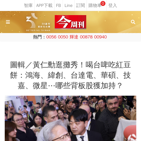
0
熱門：
0056
0050
輝達
00878
00940
圖輯／黃仁勳逛攤秀！喝台啤吃紅豆
餅：鴻海、緯創、台達電、華碩、技
嘉、微星⋯哪些背板股獲加持？