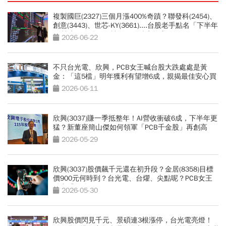
複製國巨(2327)三個月漲400%奇蹟？聯發科(2454)、
創意(3443)、世芯-KY(3661)....台股老手點名「下半年
17檔大黑馬股」：被動元件噴完換它
2026-06-22
不只台光電、欣興，PCB女王喊台股大跌處處是黃
金：「這5檔」明年獲利有望增6成，親揭最佳安心買
點
2026-06-11
欣興(3037)賺一季抵整年！AI營收衝破6成，下半年更
猛？新董座簡山傑如何領軍「PCB千金股」再創高
峰？
2026-05-29
欣興(3037)股價飆千元還在初升段？金居(8358)目標
價900元何時到？台光電、台燿、尖點呢？PCB女王
點出「最強黑馬」
2026-05-30
欣興股價閃見千元、景碩連3根漲停，台光電亮燈！