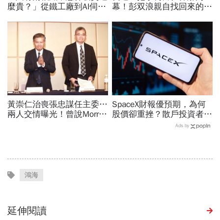
麼貴？」從鐵工廠到AI伺服
幕！彭双浪親自找回來的接
器滑軌霸主，川湖靠四大護
班人，為何最後撕破臉？
城河創造超高毛利率
「落後群創」成最後稻草？
黃崇仁治喪張忠謀任主委…
SpaceX財報優預期，為何
兩人交情曝光！曾說Morris
股價卻重挫？散戶投資者
是老大：力積電能活都他幫
「越跌越買」大舉抄底…限
Ads by
我！遺屬發聲「明年定要配
售股將解禁，賣壓將湧現？
股」
鴻海
延伸閱讀