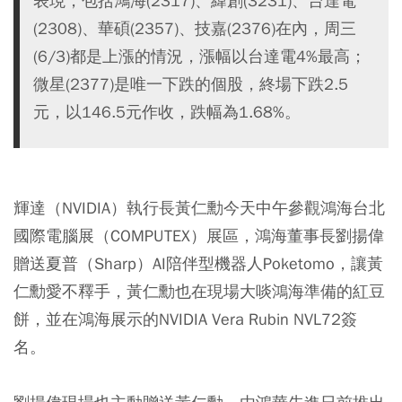
表現，包括鴻海(2317)、緯創(3231)、台達電
(2308)、華碩(2357)、技嘉(2376)在內，周三
(6/3)都是上漲的情況，漲幅以台達電4%最高；
微星(2377)是唯一下跌的個股，終場下跌2.5
元，以146.5元作收，跌幅為1.68%。
輝達（NVIDIA）執行長黃仁勳今天中午參觀鴻海台北
國際電腦展（COMPUTEX）展區，鴻海董事長劉揚偉
贈送夏普（Sharp）AI陪伴型機器人Poketomo，讓黃
仁勳愛不釋手，黃仁勳也在現場大啖鴻海準備的紅豆
餅，並在鴻海展示的NVIDIA Vera Rubin NVL72簽
名。