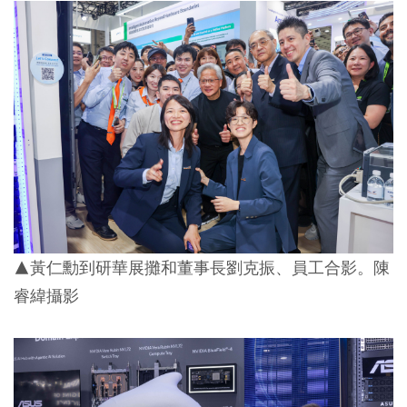
▲黃仁勳到研華展攤和董事長劉克振、員工合影。陳
睿緯攝影