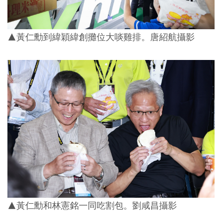
▲黃仁勳到緯穎緯創攤位大啖雞排。唐紹航攝影
▲黃仁勳和林憲銘一同吃割包。劉咸昌攝影