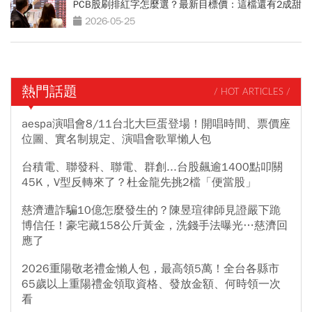
PCB股刷排紅字怎麼選？最新目標價：這檔還有2成甜
頭
2026-05-25
熱門話題
/ HOT ARTICLES /
aespa演唱會8/11台北大巨蛋登場！開唱時間、票價座
位圖、實名制規定、演唱會歌單懶人包
台積電、聯發科、聯電、群創...台股飆逾1400點叩關
45K，V型反轉來了？杜金龍先挑2檔「便當股」
慈濟遭詐騙10億怎麼發生的？陳昱瑄律師見證嚴下跪
博信任！豪宅藏158公斤黃金，洗錢手法曝光…慈濟回
應了
2026重陽敬老禮金懶人包，最高領5萬！全台各縣市
65歲以上重陽禮金領取資格、發放金額、何時領一次
看