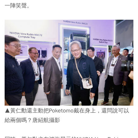
一陣笑聲。
▲黃仁勳還主動把Poketomo戴在身上，還問說可以
給兩個嗎？唐紹航攝影