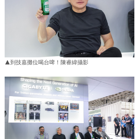
▲到技嘉攤位喝台啤！陳睿緯攝影