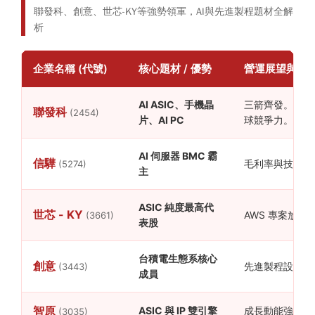
聯發科、創意、世芯-KY等強勢領軍，AI與先進製程題材全解
析
企業名稱 (代號)
核心題材 / 優勢
營運展望與市
AI ASIC、手機晶
三箭齊發。已打入
聯發科
(2454)
片、AI PC
球競爭力。
AI 伺服器 BMC 霸
信驊
毛利率與技術門
(5274)
主
ASIC 純度最高代
世芯 - KY
AWS 專案放量
(3661)
表股
台積電生態系核心
創意
先進製程設計服
(3443)
成員
智原
ASIC 與 IP 雙引擎
成長動能強勁，受
(3035)