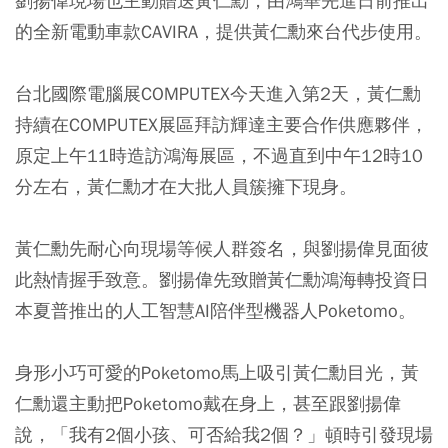
劉揚偉現場也主動贈送黃仁勳，由鴻華先進日前推出
的全新電動車款CAVIRA，提供黃仁勳來台代步使用。
台北國際電腦展COMPUTEX今天進入第2天，黃仁勳
持續在COMPUTEX展區拜訪輝達主要合作供應夥伴，
原定上午11時造訪鴻海展區，不過直到中午12時10
分左右，黃仁勳才在大批人員簇擁下現身。
黃仁勳先耐心向現場等候人群簽名，與劉揚偉見面彼
此熱情握手致意。劉揚偉先致贈黃仁勳鴻海轉投資日
本夏普推出的人工智慧AI陪伴型機器人Poketomo。
身形小巧可愛的Poketomo馬上吸引黃仁勳目光，黃
仁勳還主動把Poketomo戴在身上，甚至跟劉揚偉
說，「我有2個小孩、可否給我2個？」頓時引發現場