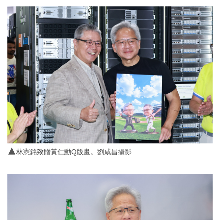
▲
林憲銘致贈黃仁勳Q版畫。劉咸昌攝影