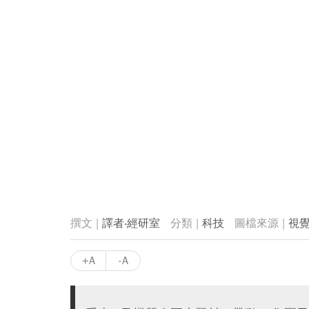
譯者‧經研室
科技
視
+A
-A