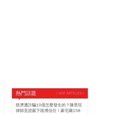
熱門話題
/ HOT ARTICLES /
慈濟遭詐騙10億怎麼發生的？陳昱瑄
律師見證嚴下跪博信任！豪宅藏158