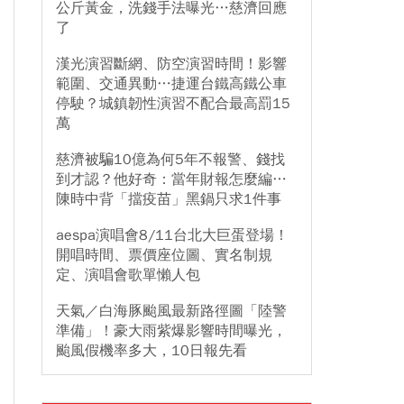
公斤黃金，洗錢手法曝光…慈濟回應
了
漢光演習斷網、防空演習時間！影響
範圍、交通異動…捷運台鐵高鐵公車
停駛？城鎮韌性演習不配合最高罰15
萬
慈濟被騙10億為何5年不報警、錢找
到才認？他好奇：當年財報怎麼編…
陳時中背「擋疫苗」黑鍋只求1件事
aespa演唱會8/11台北大巨蛋登場！
開唱時間、票價座位圖、實名制規
定、演唱會歌單懶人包
天氣／白海豚颱風最新路徑圖「陸警
準備」！豪大雨紫爆影響時間曝光，
颱風假機率多大，10日報先看