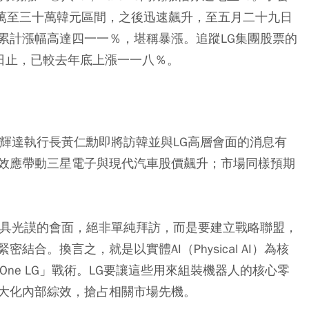
於二十萬至三十萬韓元區間，之後迅速飆升，至五月二十九日
累計漲幅高達四一一％，堪稱暴漲。追蹤LG集團股票的
截至六月一日止，已較去年底上漲一一八％。
出輝達執行長黃仁勳即將訪韓並與LG高層會面的消息有
效應帶動三星電子與現代汽車股價飆升；市場同樣預期
長具光謨的會面，絕非單純拜訪，而是要建立戰略聯盟，
結合。換言之，就是以實體AI（Physical AI）為核
ne LG」戰術。LG要讓這些用來組裝機器人的核心零
大化內部綜效，搶占相關市場先機。