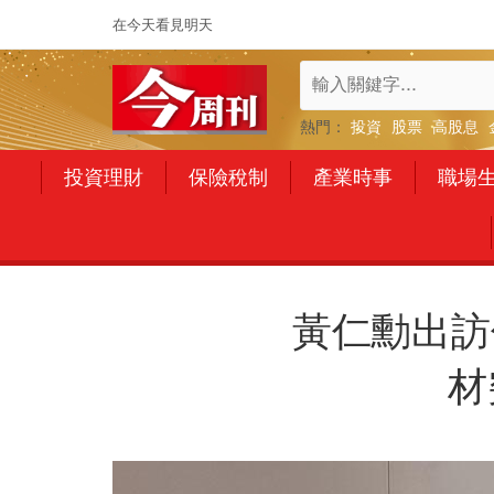
在今天看見明天
熱門：
投資
股票
高股息
投資理財
保險稅制
產業時事
職場
黃仁勳出訪
材