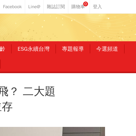
0
齡
ESG永續台灣
專題報導
今選頻道
飛？ 二大題
並存