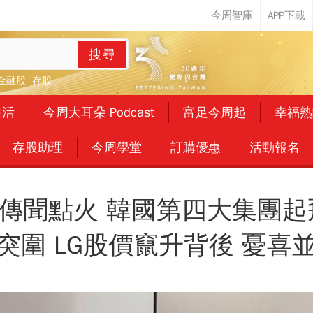
搜尋
金融股
存股
生活
今周大耳朵 Podcast
富足今周起
幸福熟
存股助理
今周學堂
訂購優惠
活動報名
傳聞點火 韓國第四大集團起
突圍 LG股價竄升背後 憂喜