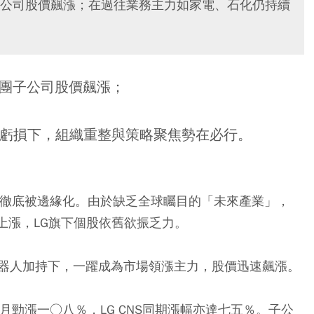
團子公司股價飆漲；在過往業務主力如家電、石化仍持續
集團子公司股價飆漲；
虧損下，組織重整與策略聚焦勢在必行。
團徹底被邊緣化。由於缺乏全球矚目的「未來產業」，
勁上漲，LG旗下個股依舊欲振乏力。
機器人加持下，一躍成為市場領漲主力，股價迅速飆漲。
月勁漲一○八％，LG CNS同期漲幅亦達七五％。子公