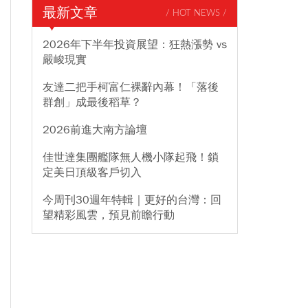
最新文章
/ HOT NEWS /
2026年下半年投資展望：狂熱漲勢 vs
嚴峻現實
友達二把手柯富仁裸辭內幕！「落後
群創」成最後稻草？
2026前進大南方論壇
佳世達集團艦隊無人機小隊起飛！鎖
定美日頂級客戶切入
今周刊30週年特輯｜更好的台灣：回
望精彩風雲，預見前瞻行動