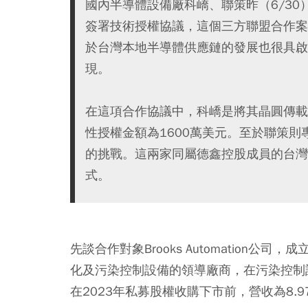
國內半導體設備廠科嶠、聯策昨（6/30）日與
簽署技術授權協議，這個三方聯盟合作案
於台灣本地半導體供應鏈的發展也很具啟
現。
在這項合作協議中，科嶠是將其晶圓傳載盒（
性授權金額為1600萬美元。至於聯策
的挑戰。這兩家同屬德鑫控股成員的台灣
式。
先談合作對象Brooks Automation
化及污染控制設備的領導廠商，在污染控制設
在2023年私募股權收購下市前，營收為8.9