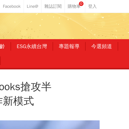
0
齡
ESG永續台灣
專題報導
今選頻道
oks搶攻半
作新模式