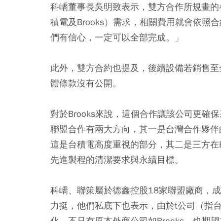
科嶠董事長吳明致表示，雙方合作所規畫的各項
積電及Brooks）需求，相關費用就會依
們有信心，一定可以全部完成。」
此外，雙方合約也提及，後續設備若銷售至全
體條款沒有公開。
對於Brooks來說，這個合作讓該公司更確保
聯盟合作有兩大方向，其一是台灣合作夥伴
這是台積電高度重視的部分，其二是三方在E
先進製程的清潔要求與永續目標。
科嶠、聯策屬於德鑫控股18家聯盟廠商，
力挺，他們私底下也表示，由於t公司（指
化，不只有原本外商公司如Brooks，也