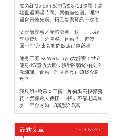
魔力紅Maroon 5演唱會8/11搶票！高
雄世運開唱時間、票價座位圖、理想
國會員優先購、拓元售票資訊一次看
父親節優惠／麥當勞買一送一、六福
村免費玩！必勝客、肯德基、遊樂
園…29家速食餐飲飯店好康必收
健身工廠 vs World Gym大解密！世界
健身-KY營收大勝，獲利卻輸給柏文？
教練課、會籍…誰才是真正賺錢金雞
母？
我只領3萬基本工資，如何調高投保薪
資？勞保達人傳授「3招」不靠老闆加
薪，年金月領1.3萬變2.5萬
最新文章
/ HOT NEWS /