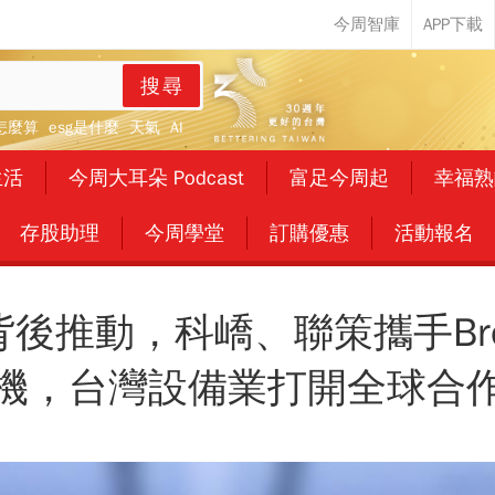
搜尋
怎麼算
esg是什麼
天氣
AI
生活
今周大耳朵 Podcast
富足今周起
幸福熟
存股助理
今周學堂
訂購優惠
活動報名
背後推動，科嶠、聯策攜手Bro
機，台灣設備業打開全球合