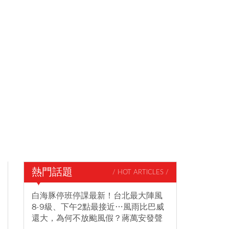
熱門話題
/ HOT ARTICLES /
白海豚停班停課最新！台北最大陣風
8-9級、下午2點最接近…風雨比巴威
還大，為何不放颱風假？蔣萬安發聲