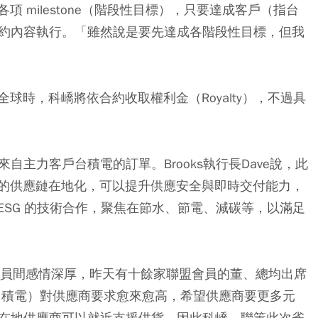
 milestone（階段性目標），只要達成客戶（指台
照合約內容執行。「雖然說是要先達成各階段性目標，但我
球時，科嶠將依合約收取權利金（Royalty），不過具
來自主力客戶台積電的訂單。Brooks執行長Dave說，此
的供應鏈在地化，可以提升供應安全與即時交付能力，
SG 的技術合作，聚焦在節水、節電、減碳等，以滿足
成員間感情深厚，昨天有十餘家聯盟會員的董、總均出席
台積電）對供應商要求愈來愈高，希望供應商要更多元
期望在地供應商可以就近支援供貨。因此科嶠、聯策此次雀