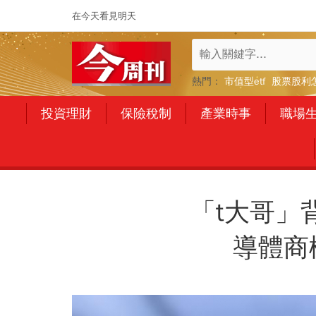
在今天看見明天
熱門：
市值型etf
股票股利
投資理財
保險稅制
產業時事
職場
「t大哥」
導體商