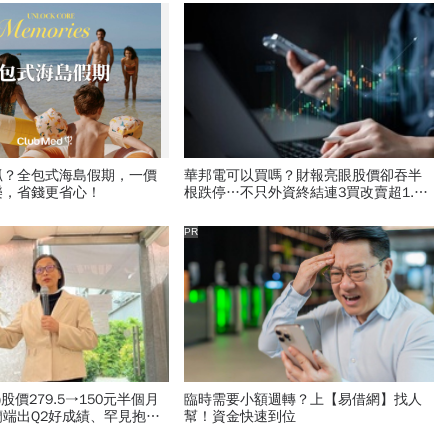
抓？全包式海島假期，一價
華邦電可以買嗎？財報亮眼股價卻吞半
樂，省錢更省心！
根跌停…不只外資終結連3買改賣超1.8
萬張利空，要抱要殺全看2重點
PR
)股價279.5→150元半個月
臨時需要小額週轉？上【易借網】找人
端出Q2好成績、罕見抱屈
幫！資金快速到位
真的被低估了