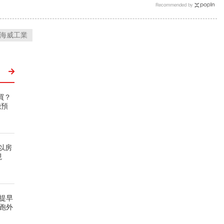
Recommended by
海威工業
買？
機預
以房
現
歲提早
跑外