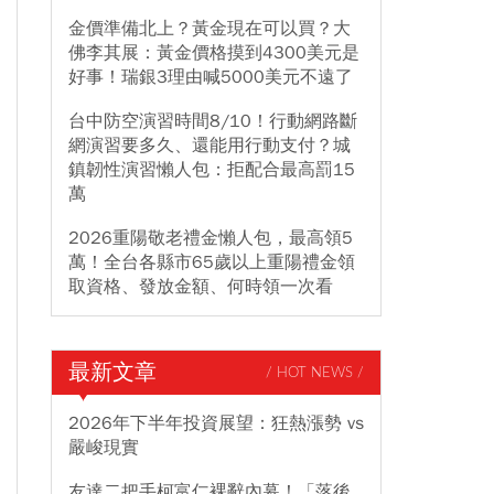
金價準備北上？黃金現在可以買？大
佛李其展：黃金價格摸到4300美元是
好事！瑞銀3理由喊5000美元不遠了
台中防空演習時間8/10！行動網路斷
網演習要多久、還能用行動支付？城
鎮韌性演習懶人包：拒配合最高罰15
萬
2026重陽敬老禮金懶人包，最高領5
萬！全台各縣市65歲以上重陽禮金領
取資格、發放金額、何時領一次看
最新文章
/ HOT NEWS /
2026年下半年投資展望：狂熱漲勢 vs
嚴峻現實
友達二把手柯富仁裸辭內幕！「落後