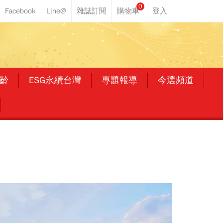
0
齡
ESG永續台灣
專題報導
今選頻道