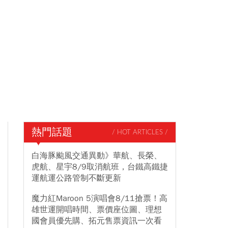
熱門話題
/ HOT ARTICLES /
白海豚颱風交通異動》華航、長榮、
虎航、星宇8/9取消航班，台鐵高鐵捷
運航運公路管制不斷更新
魔力紅Maroon 5演唱會8/11搶票！高
雄世運開唱時間、票價座位圖、理想
國會員優先購、拓元售票資訊一次看