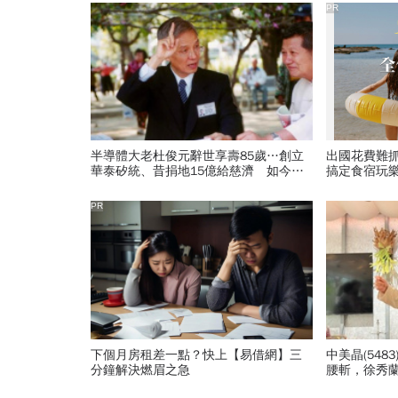
PR
半導體大老杜俊元辭世享壽85歲…創立
出國花費難
華泰矽統、昔捐地15億給慈濟 如今如
搞定食宿玩
願當大體老師
PR
下個月房租差一點？快上【易借網】三
中美晶(5483
分鐘解決燃眉之急
腰斬，徐秀蘭
自家股票：