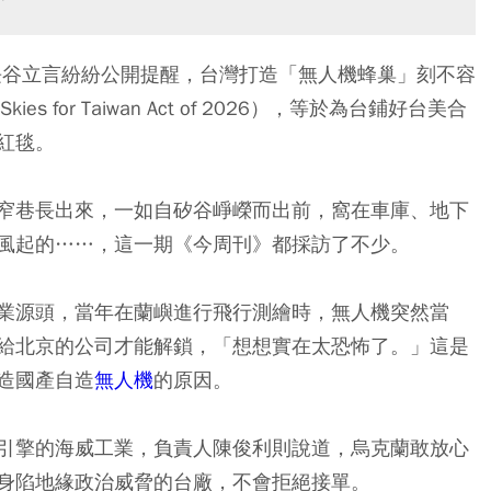
處長谷立言紛紛公開提醒，台灣打造「無人機蜂巢」刻不容
 for Taiwan Act of 2026），等於為台鋪好台美合
紅毯。
窄巷長出來，一如自矽谷崢嶸而出前，窩在車庫、地下
風起的……，這一期《今周刊》都採訪了不少。
業源頭，當年在蘭嶼進行飛行測繪時，無人機突然當
給北京的公司才能解鎖，「想想實在太恐怖了。」這是
造國產自造
無人機
的原因。
引擎的海威工業，負責人陳俊利則說道，烏克蘭敢放心
身陷地緣政治威脅的台廠，不會拒絕接單。