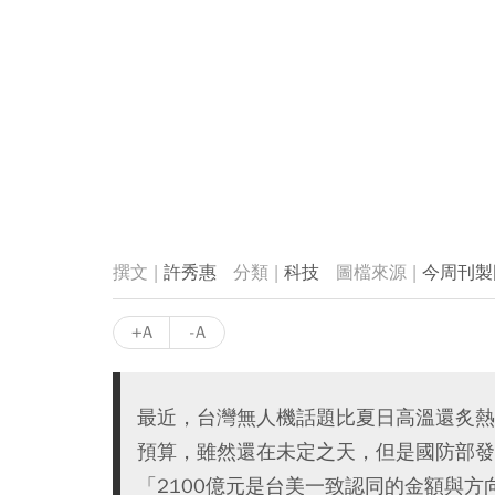
許秀惠
科技
今周刊製
+A
-A
最近，台灣無人機話題比夏日高溫還炙熱
預算，雖然還在未定之天，但是國防部發
「2100億元是台美一致認同的金額與方