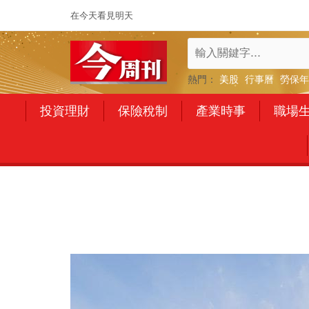
在今天看見明天
熱門：
美股
行事曆
勞保年
投資理財
保險稅制
產業時事
職場