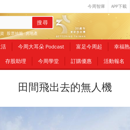
搜尋
資
股票抽籤
房地產
生活
今周大耳朵 Podcast
富足今周起
幸福熟
存股助理
今周學堂
訂購優惠
活動報名
田間飛出去的無人機