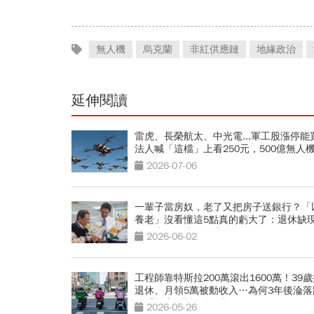
無人機
烏克蘭
非紅供應鏈
地緣政治
延伸閱讀
雷虎、長榮航太、中光電...軍工股漲停能
法人喊「這檔」上看250元，500億無人
算誰能吃到？
2026-07-06
一輩子當房奴，老了又把房子送銀行？「
養老」沒看懂這5點真的虧大了：退休缺
金，大屋換小屋更賺？
2026-06-02
工程師靠特斯拉200萬滾出1600萬！39
退休、月領5萬被動收入…為何3年後淪落
送「月賺3萬勉強維生」？
2026-05-26