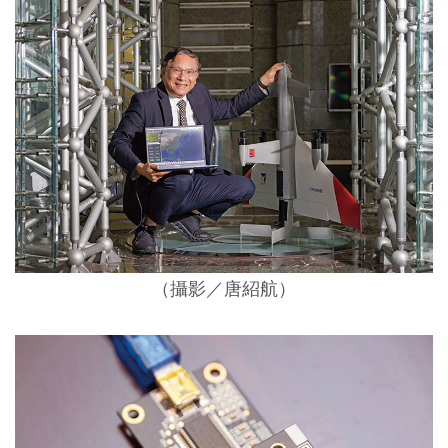
（攝影／唐紹航）