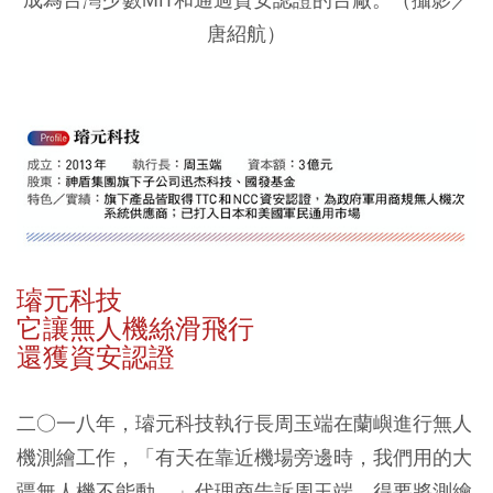
唐紹航）
璿元科技
它讓無人機絲滑飛行
還獲資安認證
二○一八年，璿元科技執行長周玉端在蘭嶼進行無人
機測繪工作，「有天在靠近機場旁邊時，我們用的大
疆無人機不能動。」代理商告訴周玉端，得要將測繪