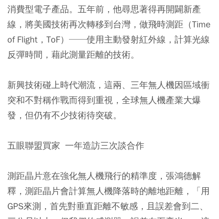
消費型電子產品。五年前，他尋思著得再開闢新產
線，將美國技術再次轉移到台灣，做飛時測距（Time
of Flight，ToF）──使用主動發射紅外線，計算光線
反彈時間，藉此測量距離的技術。
新興技術碰上時代潮流，這兩、三年無人機因區域衝
突和不對稱作戰而得到重視，全球無人機產業大爆
發，但仍有不少技術待突破。
五眼聯盟買家 一年造訪三次談合作
測距晶片意在強化無人機飛行的精準度，張鴻德解
釋，測距晶片會計算無人機降落時的離地距離，「用
GPS來測，首先對垂直距離不敏感，且誤差會到二、