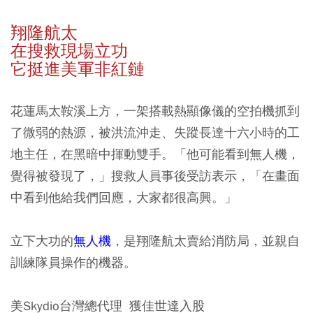
翔隆航太
在搜救現場立功
它挺進美軍非紅鏈
花蓮馬太鞍溪上方，一架搭載熱顯像儀的空拍機抓到
了微弱的熱源，被洪流沖走、失蹤長達十六小時的工
地主任，在黑暗中揮動雙手。「他可能看到無人機，
覺得被發現了，」搜救人員事後受訪表示，「在畫面
中看到他給我們回應，大家都很高興。」
立下大功的
無人機
，是翔隆航太賣給消防局，並親自
訓練隊員操作的機器。
美Skydio台灣總代理 獲佳世達入股