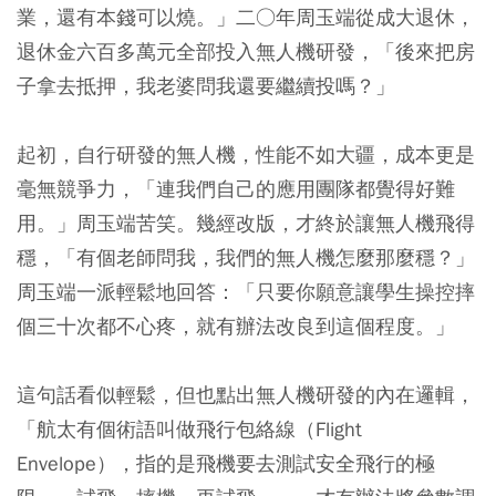
業，還有本錢可以燒。」二○年周玉端從成大退休，
退休金六百多萬元全部投入無人機研發，「後來把房
子拿去抵押，我老婆問我還要繼續投嗎？」
起初，自行研發的無人機，性能不如大疆，成本更是
毫無競爭力，「連我們自己的應用團隊都覺得好難
用。」周玉端苦笑。幾經改版，才終於讓無人機飛得
穩，「有個老師問我，我們的無人機怎麼那麼穩？」
周玉端一派輕鬆地回答：「只要你願意讓學生操控摔
個三十次都不心疼，就有辦法改良到這個程度。」
這句話看似輕鬆，但也點出無人機研發的內在邏輯，
「航太有個術語叫做飛行包絡線（Flight
Envelope），指的是飛機要去測試安全飛行的極