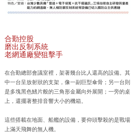
合勤控股
磨出反制系統
老網通廠變狙擊手
在合勤總部會議室裡，架著幾台比人還高的設備。其
中一台呈放射狀的支架，像一副巨型傘骨；另一台則
是多塊黑色鰭片般的三角形金屬向外展開；一旁的桌
上，還擺著整排音響大小的機箱。
這些搭載在地面、船艦的設備，要仰頭擊殺的是戰場
上滿天飛舞的無人機。