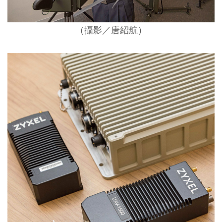
（攝影／唐紹航）