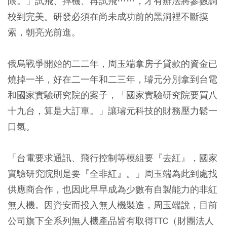
限。」試飛、摔機、再試飛……，才有辦法將參數調
校到完美。研發必須在尚未成功前的黑洞裡不斷摸
索，朝亮光前進。
俄烏戰爭開始的二二年，周玉端拿房子貸款的資金已
燒掉一半，好在二一年和二三年，璿元分別拿到台電
和國家實驗研究院的案子，「國家實驗研究院要買八
十九台，算是大訂單。」讓璿元科技的財務壓力鬆一
口氣。
「台電要求通訊、飛行控制等模組要『去紅』，國家
實驗研究院則是要『全非紅』。」周玉端為此到處找
供應商合作，也因此早早成為少數有自製能力的非紅
無人機。因資安而投入無人機製造，周玉端說，目前
公司旗下全系列無人機產品皆有取得TTC（財團法人