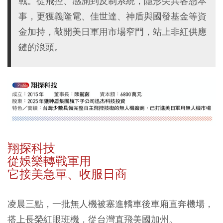
戰。從飛控、感測到反制系統，隱形尖兵各憑本
事，更獲義隆電、佳世達、神盾與國發基金等資
金加持，敲開美日軍用市場窄門，站上非紅供應
鏈的浪頭。
翔探科技
從娛樂轉戰軍用
它接美急單、收服日商
凌晨三點，一批無人機被塞進轎車後車廂直奔機場，
搭上長榮紅眼班機，從台灣直飛美國加州。