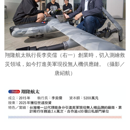
翔隆航太執行長李奕儒（右一）創業時，切入測繪救
災領域，如今打進美軍現役無人機供應鏈。（攝影／
唐紹航）