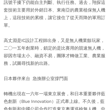
訊號干擾下仍能自主判斷、執行任務。過去，翔探這
套技術主要用於外銷日本、東南亞的農業植保無人機
上，這段技術的累積，讓它接住了從天而降的軍用訂
單。
高丈淵是IC設計工程師出身，又是無人機業餘玩家，
二○一五年創業時，鎖定的是比賽用的競速無人機，
卻因市場太小、融資不易，團隊才轉做工業、農業服
務，試圖尋找新的出路。
日本夥伴來台 急換辦公室撐門面
轉機出現在一六年一場東京展會，和日本重要夥伴藍
色創新（Blue Innovation）正式牽上線。不久後，藍
色創新和中國公司合作打造東京奧運巡檢無人機，中