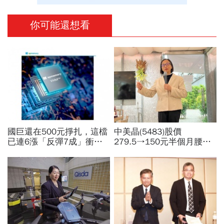
你可能還想看
國巨還在500元掙扎，這檔
中美晶(5483)股價
已連6漲「反彈7成」衝千
279.5→150元半個月腰
金股，法人喊到1430元，
斬，徐秀蘭端出Q2好成
還有5成空間
績、罕見抱屈自家股票：真
的被低估了