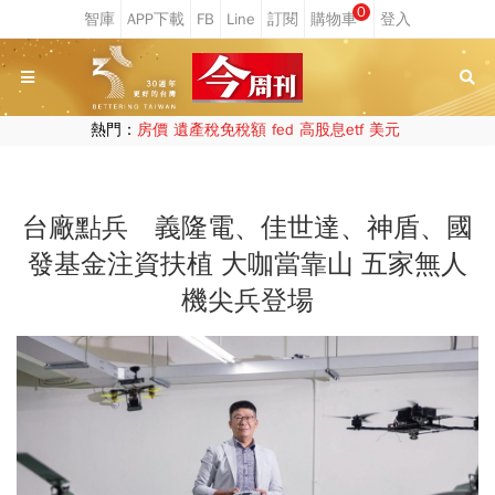
0
熱門：
房價
遺產稅免稅額
fed
高股息etf
美元
台廠點兵 義隆電、佳世達、神盾、國
發基金注資扶植 大咖當靠山 五家無人
機尖兵登場