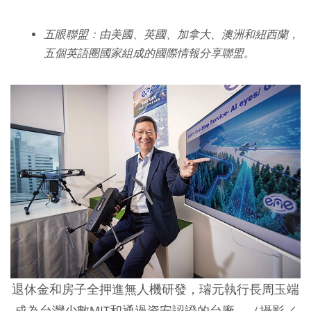
五眼聯盟：由美國、英國、加拿大、澳洲和紐西蘭，
五個英語圈國家組成的國際情報分享聯盟。
退休金和房子全押進無人機研發，璿元執行長周玉端
成為台灣少數MIT和通過資安認證的台廠。（攝影／