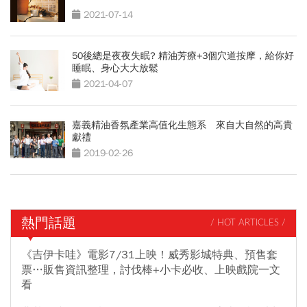
2021-07-14
50後總是夜夜失眠? 精油芳療+3個穴道按摩，給你好
睡眠、身心大大放鬆
2021-04-07
嘉義精油香氛產業高值化生態系 來自大自然的高貴
獻禮
2019-02-26
熱門話題
/ HOT ARTICLES /
《吉伊卡哇》電影7/31上映！威秀影城特典、預售套
票…販售資訊整理，討伐棒+小卡必收、上映戲院一文
看