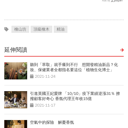
Ads by
史哲：台灣動脈再升級
檜山坊
頂級檜木
精油
延伸閱讀
聽到「萃取」就手癢到不行 想開發精油新品？化
妝、保健業者全都指名要這位「植物生化博士」
2021-11-24
引進英國王妃愛牌 「10/10」疫下業績逆漲31％ 撩
撥顧客好奇心 香氛代理王年收15億
2021-11-17
空氣中的探險 解憂香氛