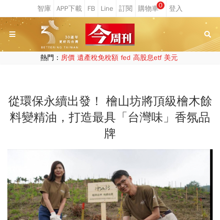
0
熱門：
房價
遺產稅免稅額
fed
高股息etf
美元
從環保永續出發！ 檜山坊將頂級檜木餘
料變精油，打造最具「台灣味」香氛品
牌