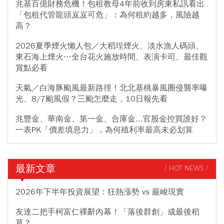
兆基百億財務危機！包租教母4年前收到房東私訊看出
「包租代管龍頭岌岌可危」：為何租約越多，風險越
高？
2026夏季煙火懶人包／大稻埕煙火、淡水漁人碼頭、
東石海上煙火…全台花火施放時間、表演卡司、最佳觀
賞點必看
天氣／白海豚颱風最新路徑！北北基桃暴風圈侵襲率曝
光、8/7颱風假？三颱怎麼走，10日報先看
兆豐金、華南金、第一金、合庫金...官股金控買誰好？
一表PK「價差填息力」，為何殖利率最高未必划算
最新文章
/ HOT NEWS /
2026年下半年投資展望：狂熱漲勢 vs 嚴峻現實
友達二把手柯富仁裸辭內幕！「落後群創」成最後稻
草？