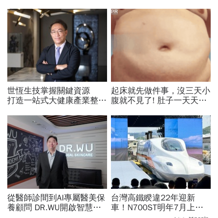
PR
世恆生技掌握關鍵資源
起床就先做件事，沒三天小
打造一站式大健康產業整合
腹就不見了! 肚子一天天變
平台
小！
從醫師診間到AI專屬醫美保
台灣高鐵睽違22年迎新
養顧問 DR.WU開啟智慧養
車！N700ST明年7月上
膚新時代
線，尖峰運能大增25％...