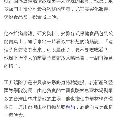
或許因為這種熱情散發出與人親近的氣質，他成了眾
多熱門生技公司最喜歡找的學者，尤其美容化妝業、
保健食品業，都會找上他。
他在堆滿書籍、研究資料，夾雜各式保健食品包裝袋
的書桌上，隨手拿出一片看似牛樟芝的菌菇說，「這
個子實體培養出來，可以量產了，要不要吃吃看？」
他掰下拇指大的菌菇子實體放入嘴巴嚼，一副很滿意
的樣子。
王升陽除了是中興森林系終身特聘教授、創新產業暨
國際學院院長，由他負責的中興實驗林惠蓀林場與眾
多的台灣山林才是他的主場，他也擔任中華林學會理
事長，運用台灣山林植物萃取
精油
，於他而言更像是
一種使命。