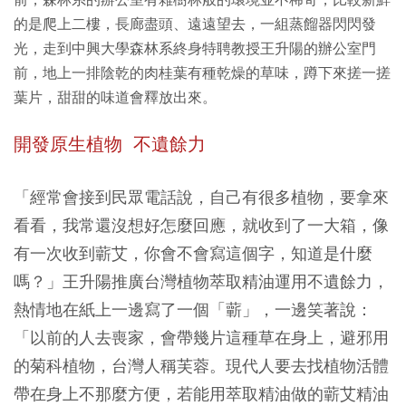
的是爬上二樓，長廊盡頭、遠遠望去，一組蒸餾器閃閃發
光，走到中興大學森林系終身特聘教授王升陽的辦公室門
前，地上一排陰乾的肉桂葉有種乾燥的草味，蹲下來搓一搓
葉片，甜甜的味道會釋放出來。
開發原生植物 不遺餘力
「經常會接到民眾電話說，自己有很多植物，要拿來
看看，我常還沒想好怎麼回應，就收到了一大箱，像
有一次收到蘄艾，你會不會寫這個字，知道是什麼
嗎？」王升陽推廣台灣植物萃取精油運用不遺餘力，
熱情地在紙上一邊寫了一個「蘄」，一邊笑著說：
「以前的人去喪家，會帶幾片這種草在身上，避邪用
的菊科植物，台灣人稱芙蓉。現代人要去找植物活體
帶在身上不那麼方便，若能用萃取精油做的蘄艾精油