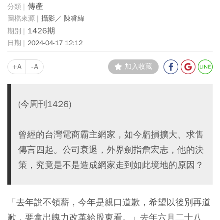
傳產
攝影／ 陳睿緯
1426期
2024-04-17 12:12
+A
-A
加入收藏
(今周刊1426)
曾經的台灣電商霸主網家，如今虧損擴大、求售
傳言四起。公司衰退，外界劍指詹宏志，他的決
策，究竟是不是造成網家走到如此境地的原因？
「去年說不領薪，今年是親口道歉，希望以後別再道
歉，要拿出魄力改革給股東看。」去年六月二十八