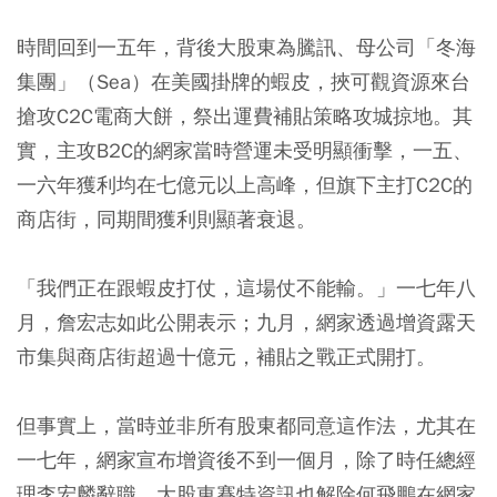
時間回到一五年，背後大股東為騰訊、母公司「冬海
集團」（Sea）在美國掛牌的蝦皮，挾可觀資源來台
搶攻C2C電商大餅，祭出運費補貼策略攻城掠地。其
實，主攻B2C的網家當時營運未受明顯衝擊，一五、
一六年獲利均在七億元以上高峰，但旗下主打C2C的
商店街，同期間獲利則顯著衰退。
「我們正在跟蝦皮打仗，這場仗不能輸。」一七年八
月，詹宏志如此公開表示；九月，網家透過增資露天
市集與商店街超過十億元，補貼之戰正式開打。
但事實上，當時並非所有股東都同意這作法，尤其在
一七年，網家宣布增資後不到一個月，除了時任總經
理李宏麟辭職，大股東賽特資訊也解除何飛鵬在網家