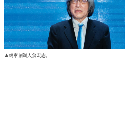
▲網家創辦人詹宏志。