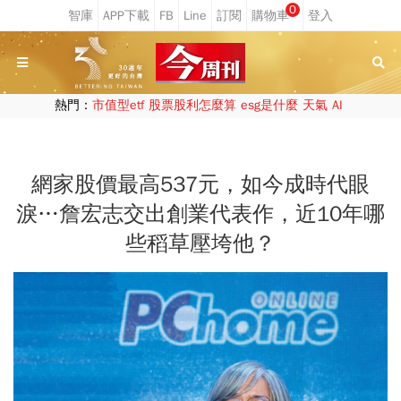
0
熱門：
市值型etf
股票股利怎麼算
esg是什麼
天氣
AI
網家股價最高537元，如今成時代眼
淚…詹宏志交出創業代表作，近10年哪
些稻草壓垮他？