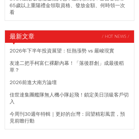
65歲以上重陽禮金領取資格、發放金額、何時領一次
看
最新文章
/ HOT NEWS /
2026年下半年投資展望：狂熱漲勢 vs 嚴峻現實
友達二把手柯富仁裸辭內幕！「落後群創」成最後稻
草？
2026前進大南方論壇
佳世達集團艦隊無人機小隊起飛！鎖定美日頂級客戶切
入
今周刊30週年特輯｜更好的台灣：回望精彩風雲，預
見前瞻行動