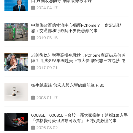
口 只顧攻忘防守 網家衰微啟示錄
2024-04-17
中華郵政百億物流中心獨厚PChome？ 詹宏志動
怒：交通部和行政院不要做愚蠢的事
2019-05-15
老帥復仇》對手高掛免戰牌，PChome商店街為何叫
陣？ 阻礙SEA集團赴美上市大夢 詹宏志三方包抄 逆
襲蝦皮
2017-09-21
衛生紙牽線 詹宏志與永豐餘續前緣 P.30
2008-01-17
00685L、00631L…台股一漲大家瘋搶！這檔1萬入手
「價格變可愛但波動可沒有」正2投資必懂的事
2026-08-02