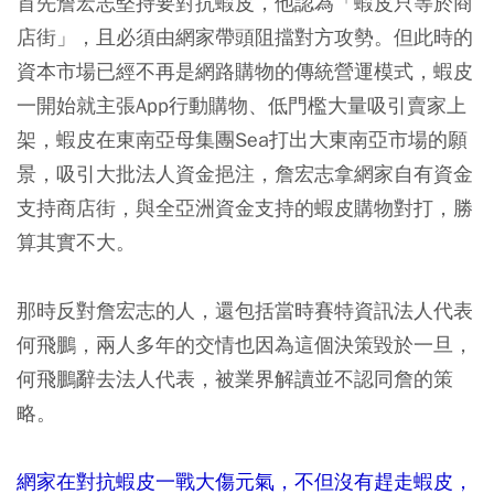
首先詹宏志堅持要對抗蝦皮，他認為「蝦皮只等於商
店街」，且必須由網家帶頭阻擋對方攻勢。但此時的
資本市場已經不再是網路購物的傳統營運模式，蝦皮
一開始就主張App行動購物、低門檻大量吸引賣家上
架，蝦皮在東南亞母集團Sea打出大東南亞市場的願
景，吸引大批法人資金挹注，詹宏志拿網家自有資金
支持商店街，與全亞洲資金支持的蝦皮購物對打，勝
算其實不大。
那時反對詹宏志的人，還包括當時賽特資訊法人代表
何飛鵬，兩人多年的交情也因為這個決策毀於一旦，
何飛鵬辭去法人代表，被業界解讀並不認同詹的策
略。
網家在對抗蝦皮一戰大傷元氣，不但沒有趕走蝦皮，