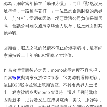
認為，網家當年輸在「動作太慢」，而且「顯然沒充
足準備，一路被壓著打。」一位熟悉企業財務的業界
人士則分析，當網家因為一場惡戰讓公司負債長期居
高，會讓公司難以施展拳腳全力改革，也更難面對其
他挑戰。
回頭看，蝦皮之戰的代價不僅止於短期虧損，還有網
家保持近二十年的B2C電商老大地位。
作為台灣電商後起之秀，momo成長速度不容忽視，
而當
蝦皮
與網家火拼C2C市場，它更聰明選擇避戰，
鞏固B2C戰場並攀上龍頭寶座。不具名業界人士指
出，網家被蝦皮與momo進逼時，還以「另開戰線」
因應競爭，把資源投注在跨境電商、美妝、服飾等，