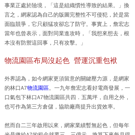
事業正處於險境，「這是組織慣性導致的結果。」換
言之，網家認為自己的版圖完整性不可侵犯，於是當
面臨競爭，它只顧猛攻卻忘了防守。事實上，詹宏志
當年也曾表示，面對同業進攻時，「我想來想去，根
本沒有防禦這回事，只有攻擊。」
物流園區布局沒起色 營運沉重包袱
外界認為，如今網家更須留意的關鍵壓力源，是網家
的林口A7
物流園區
。一九年詹宏志看好電商發展，一
口氣包下林口A7物流園區共四．五萬坪，自用之外，
也可作為第三方倉儲，協助廠商提升出貨效率。
然而自二三年啟用以來，網家業績暫無起色，但每年
光是繳給A7的租金就要三．三億元，換算下來每月得