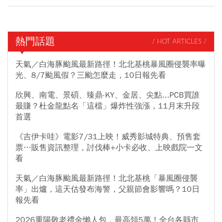
熱門話題
/ HOT ARTICLES /
天氣／白海豚颱風最新路徑！北北基桃暴風圈侵襲率曝
光、8/7颱風假？三颱怎麼走，10日報先看
欣興、南電、景碩、臻鼎-KY、金居、尖點...PCB買誰
最賺？杜金龍點名「這檔」爆炸性強漲，11月末升段
首選
《吉伊卡哇》電影7/31上映！威秀影城特典、預售套
票…販售資訊整理，討伐棒+小卡必收、上映戲院一文
看
天氣／白海豚颱風最新路徑！北北基桃「暴風圈侵襲
率」出爐，這天估發布海警，父親節會影響嗎？10日
報先看
2026重陽敬老禮金懶人包，最高領5萬！全台各縣市