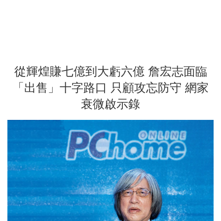
從輝煌賺七億到大虧六億 詹宏志面臨
「出售」十字路口 只顧攻忘防守 網家
衰微啟示錄