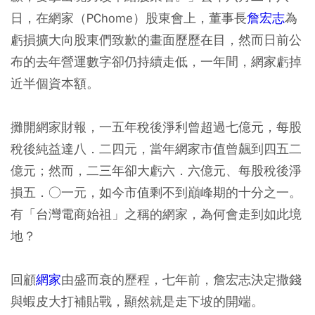
日，在網家（PChome）股東會上，董事長
詹宏志
為
虧損擴大向股東們致歉的畫面歷歷在目，然而日前公
布的去年營運數字卻仍持續走低，一年間，網家虧掉
近半個資本額。
攤開網家財報，一五年稅後淨利曾超過七億元，每股
稅後純益達八．二四元，當年網家市值曾飆到四五二
億元；然而，二三年卻大虧六．六億元、每股稅後淨
損五．○一元，如今市值剩不到巔峰期的十分之一。
有「台灣電商始祖」之稱的網家，為何會走到如此境
地？
回顧
網家
由盛而衰的歷程，七年前，詹宏志決定撒錢
與蝦皮大打補貼戰，顯然就是走下坡的開端。