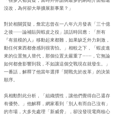
「很多人都質疑，當時外界詬病最多的網站介面都還
沒改，為何卻大舉擴展新事業？」
對於相關質疑，詹宏志曾在一八年六月發表「三十億
之後──論補貼與蝦皮之役」談話時回應：「所有
『有規模的人』移動起來都難，如果缺乏外力刺激，
動任何東西都會感到很害怕。」相較之下，「蝦皮進
來的位置無人替代，那個位置太嚴重了……，它無論
如何都會影響到我，不如讓這個交戰現在就發生。」
一番話，解釋了他當年選擇「開戰先於改革」的決策
順序。
吳相勳對此分析，「組織慣性，讓他們覺得自己還存
有優勢。」他解釋，網家看到「別人有而自己沒有」
的市場，大多先處理「新威脅」，卻沒發現電商核心