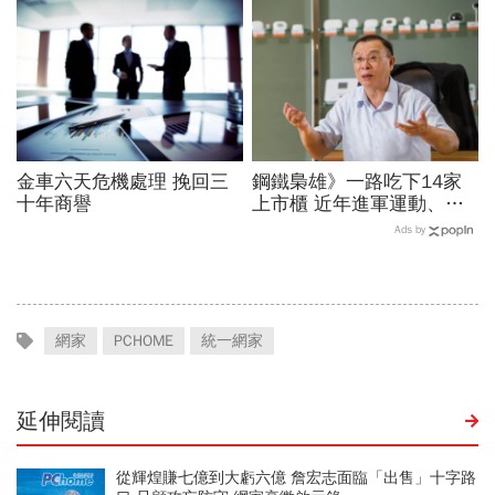
田製藥？
金車六天危機處理 挽回三
鋼鐵梟雄》一路吃下14家
十年商譽
上市櫃 近年進軍運動、遊
艇業 台鋼謝裕民「創意」
Ads by
奪權路
網家
PCHOME
統一網家
延伸閱讀
從輝煌賺七億到大虧六億 詹宏志面臨「出售」十字路