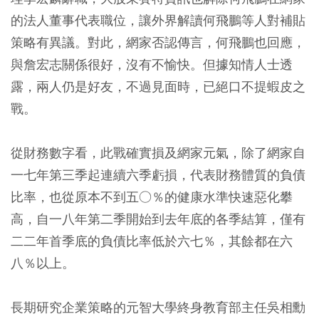
的法人董事代表職位，讓外界解讀何飛鵬等人對補貼
策略有異議。對此，網家否認傳言，何飛鵬也回應，
與詹宏志關係很好，沒有不愉快。但據知情人士透
露，兩人仍是好友，不過見面時，已絕口不提蝦皮之
戰。
從財務數字看，此戰確實損及網家元氣，除了網家自
一七年第三季起連續六季虧損，代表財務體質的負債
比率，也從原本不到五○％的健康水準快速惡化攀
高，自一八年第二季開始到去年底的各季結算，僅有
二二年首季底的負債比率低於六七％，其餘都在六
八％以上。
長期研究企業策略的元智大學終身教育部主任吳相勳