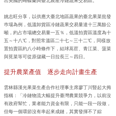
出美國的蝴蝶蘭與臺北農產冷鏈蔬果交易區。
姚志旺分享，以供應大臺北地區蔬果的臺北果菜批發
巿場為例，低溫卸貨區冷鏈蔬果交易量達十三萬餘公
噸，約占市場總交易量一五％，低溫拍賣區溫度為十
五～十八℃，對照常溫區二十七～三十二℃，同樣放
置拍賣區約八小時條件下，結球萵苣、青江菜、菠菜
與莧菜等可從原儲藏一日拉長三～四日。
提升農業產值 逐步走向計畫生產
雲林縣漢光果菜生產合作社理事主席廖丁川豎起大拇
指稱：「冷鏈物流大幅提升臺灣農業競爭力，以前沒
有政府幫忙，業者能力資金有限，只能一段一段做，
但每一個環節沒有串起來成鏈，其實發揮不了綜