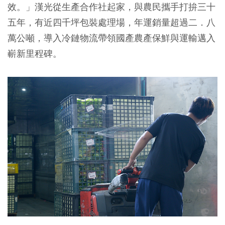
效。」漢光從生產合作社起家，與農民攜手打拚三十
五年，有近四千坪包裝處理場，年運銷量超過二．八
萬公噸，導入冷鏈物流帶領國產農產保鮮與運輸邁入
嶄新里程碑。