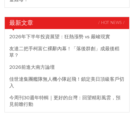
最新文章
/ HOT NEWS /
2026年下半年投資展望：狂熱漲勢 vs 嚴峻現實
友達二把手柯富仁裸辭內幕！「落後群創」成最後稻
草？
2026前進大南方論壇
佳世達集團艦隊無人機小隊起飛！鎖定美日頂級客戶切
入
今周刊30週年特輯｜更好的台灣：回望精彩風雲，預
見前瞻行動