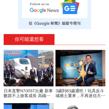
你可能還想看
日本直擊N700ST出廠 新車
3歲到83歲通吃！玩具反斗
數跟不上旅客成長 高鐵遇3
城捲土重來，不再迷信大店
大挑戰 專家籲合理調整票
與高單價商品…用精緻時尚
價
潮玩公仔搶市