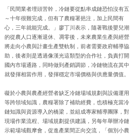
「民間業者埋頭苦幹，冷鏈要從點串成鏈恐怕沒有五
～十年很難完成，但有了農糧署挹注，加上民間有
心，三年就能完成。」廖丁川表示，隨著戰後嬰兒潮
的從農人口逐漸退休、凋零後，未來農業生產與經營
將走向小農與計畫生產雙軌制，前者需要政府輔導協
助，後者則是透過像漢光這類型的合作社，負責打開
國內市場通路，同時做到產銷調節，冷鏈物流在其中
就發揮相當作用，發揮穩定市場價格與供應量價值。
礙於小農與農產經營者缺乏冷鏈場域規劃與設備運用
等跨領域知識，農糧署除了補助經費，也積極充當冷
鏈知識與資源導入的橋梁，並組成專家輔導團隊，對
現場作業流程、場域規劃提供建議，另每年舉辦冷鏈
示範場域觀摩會，促進產業間正向交流，「個別小農