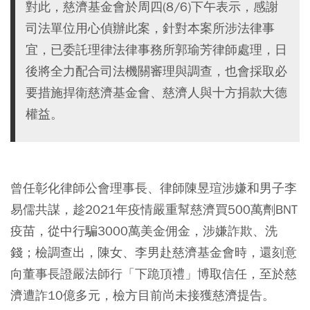
對此，慈濟基金會於周四(8/6)下午表示，感謝
司法單位用心偵辦此案，針對本案所涉法律事
宜，已委託理律法律事務所郭瑜芳律師處理，日
後將全力配合司法機關審理與調查，也會採取必
要措施捍衛慈濟基金會、慈濟人與十方捐款大德
權益。
曾任彰化律師公會理事長、律師陳昱瑄涉嫌和男子李
易儒共謀，趁2021年疫情嚴重幫慈濟買500萬劑BNT
疫苗，從中行騙3000萬美金佣金，涉嫌詐欺、洗
錢；檢調查出，陳女、李男赴慈濟基金會時，還刻意
向董事長證嚴法師行「下跪頂禮」博取信任，至於慈
濟遭詐10億多元，檢方目前尚未接獲慈濟提告。