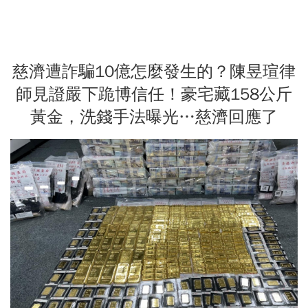
慈濟遭詐騙10億怎麼發生的？陳昱瑄律
師見證嚴下跪博信任！豪宅藏158公斤
黃金，洗錢手法曝光…慈濟回應了