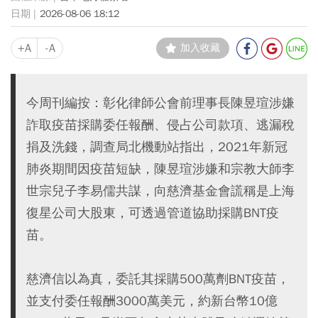
2026-08-06 18:12
+A
-A
加入收藏
今周刊編按：彰化律師公會前理事長陳昱瑄涉嫌
詐取疫苗採購委任報酬、侵占公司款項、逃漏稅
捐及洗錢，調查局北機動站指出，2021年新冠
肺炎期間因疫苗短缺，陳昱瑄涉嫌和宗教大師李
世宗兒子李易儒共謀，向慈濟基金會謊稱是上海
復星公司大股東，可透過管道協助採購BNT疫
苗。
慈濟信以為真，委託其採購500萬劑BNT疫苗，
並支付委任報酬3000萬美元，約新台幣10億