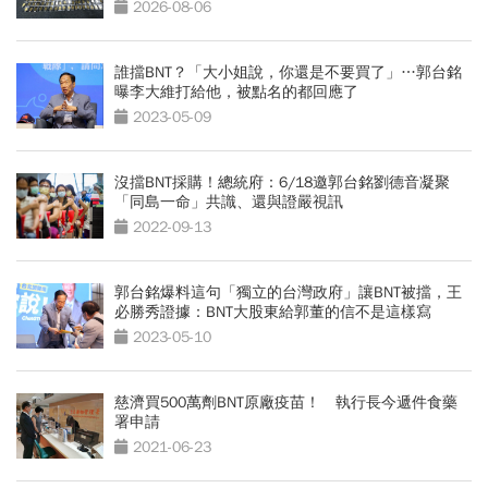
回應了
2026-08-06
誰擋BNT？「大小姐說，你還是不要買了」…郭台銘
曝李大維打給他，被點名的都回應了
2023-05-09
沒擋BNT採購！總統府：6/18邀郭台銘劉德音凝聚
「同島一命」共識、還與證嚴視訊
2022-09-13
郭台銘爆料這句「獨立的台灣政府」讓BNT被擋，王
必勝秀證據：BNT大股東給郭董的信不是這樣寫
2023-05-10
慈濟買500萬劑BNT原廠疫苗！ 執行長今遞件食藥
署申請
2021-06-23