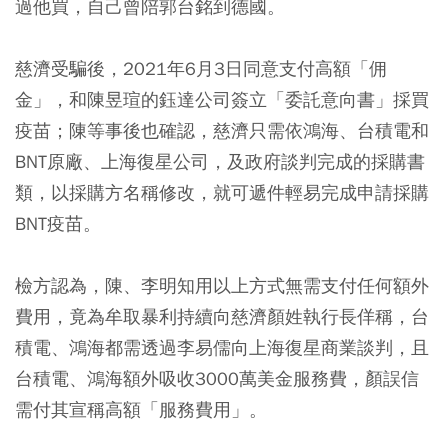
過他買，自己曾陪郭台銘到德國。
慈濟受騙後，2021年6月3日同意支付高額「佣
金」，和陳昱瑄的鈺達公司簽立「委託意向書」採買
疫苗；陳等事後也確認，慈濟只需依鴻海、台積電和
BNT原廠、上海復星公司，及政府談判完成的採購書
類，以採購方名稱修改，就可遞件輕易完成申請採購
BNT疫苗。
檢方認為，陳、李明知用以上方式無需支付任何額外
費用，竟為牟取暴利持續向慈濟顏姓執行長佯稱，台
積電、鴻海都需透過李易儒向上海復星商業談判，且
台積電、鴻海額外吸收3000萬美金服務費，顏誤信
需付其宣稱高額「服務費用」。