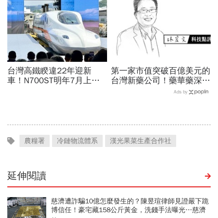
台灣高鐵睽違22年迎新
第一家市值突破百億美元的
車！N700ST明年7月上
台灣新藥公司！藥華藥深耕
線，尖峰運能大增25％...
全球市場，能成為下一個武
Ads by
史哲：台灣動脈再升級
田製藥？
農糧署
冷鏈物流體系
漢光果菜生產合作社
延伸閱讀
慈濟遭詐騙10億怎麼發生的？陳昱瑄律師見證嚴下跪
博信任！豪宅藏158公斤黃金，洗錢手法曝光…慈濟