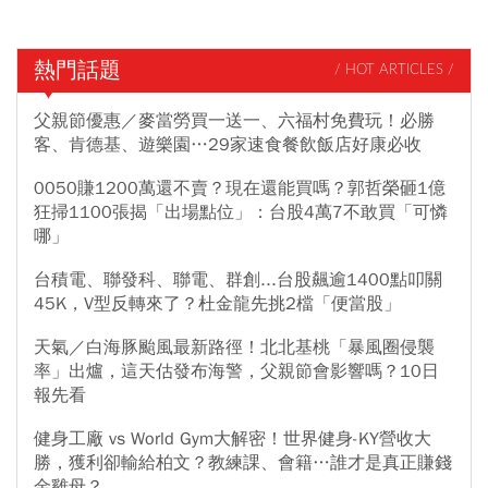
熱門話題
/ HOT ARTICLES /
父親節優惠／麥當勞買一送一、六福村免費玩！必勝
客、肯德基、遊樂園…29家速食餐飲飯店好康必收
0050賺1200萬還不賣？現在還能買嗎？郭哲榮砸1億
狂掃1100張揭「出場點位」：台股4萬7不敢買「可憐
哪」
台積電、聯發科、聯電、群創...台股飆逾1400點叩關
45K，V型反轉來了？杜金龍先挑2檔「便當股」
天氣／白海豚颱風最新路徑！北北基桃「暴風圈侵襲
率」出爐，這天估發布海警，父親節會影響嗎？10日
報先看
健身工廠 vs World Gym大解密！世界健身-KY營收大
勝，獲利卻輸給柏文？教練課、會籍…誰才是真正賺錢
金雞母？