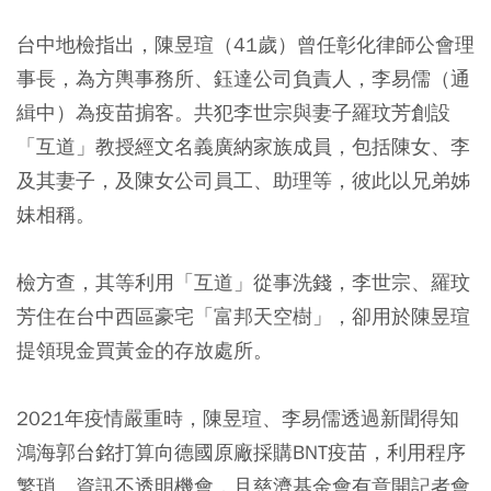
台中地檢指出，陳昱瑄（41歲）曾任彰化律師公會理
事長，為方輿事務所、鈺達公司負責人，李易儒（通
緝中）為疫苗掮客。共犯李世宗與妻子羅玟芳創設
「互道」教授經文名義廣納家族成員，包括陳女、李
及其妻子，及陳女公司員工、助理等，彼此以兄弟姊
妹相稱。
檢方查，其等利用「互道」從事洗錢，李世宗、羅玟
芳住在台中西區豪宅「富邦天空樹」，卻用於陳昱瑄
提領現金買黃金的存放處所。
2021年疫情嚴重時，陳昱瑄、李易儒透過新聞得知
鴻海郭台銘打算向德國原廠採購BNT疫苗，利用程序
繁瑣、資訊不透明機會，且慈濟基金會有意開記者會