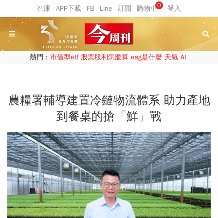
0
熱門：
市值型etf
股票股利怎麼算
esg是什麼
天氣
AI
農糧署輔導建置冷鏈物流體系 助力產地
到餐桌的搶「鮮」戰