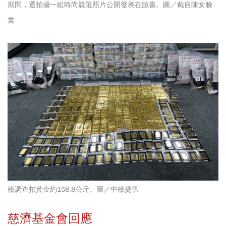
期間，還拍攝一組時尚競選照片公開發表在臉書。圖／截自陳女臉
書
檢調查扣黃金約158.8公斤。圖／中檢提供
慈濟基金會回應