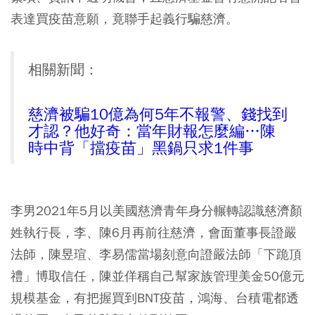
表達買疫苗意願，竟聯手起義行騙慈濟。
相關新聞：
慈濟被騙10億為何5年不報警、錢找到
才認？他好奇：當年財報怎麼編…陳
時中背「擋疫苗」黑鍋只求1件事
李男2021年5月以美國慈濟青年身分輾轉認識慈濟顏
姓執行長，李、陳6月再前往慈濟，會面董事長證嚴
法師，陳昱瑄、李易儒當場刻意向證嚴法師「下跪頂
禮」博取信任，陳並佯稱自己幫家族管理美金50億元
規模基金，有把握買到BNT疫苗，鴻海、台積電都透