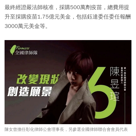
最終經證嚴法師核准，採購500萬劑疫苗，總費用提
升至採購疫苗1.75億元美金，包括鈺達委任委任報酬
3000萬元美金等。
陳女曾擔任彰化律師公會理事長，另參選全國律師聯合會會員代表