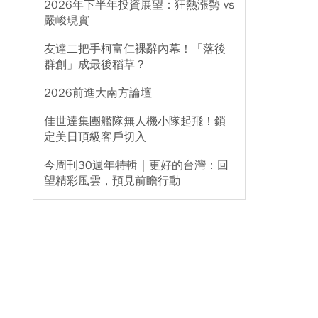
2026年下半年投資展望：狂熱漲勢 vs
嚴峻現實
友達二把手柯富仁裸辭內幕！「落後
群創」成最後稻草？
2026前進大南方論壇
佳世達集團艦隊無人機小隊起飛！鎖
定美日頂級客戶切入
今周刊30週年特輯｜更好的台灣：回
望精彩風雲，預見前瞻行動