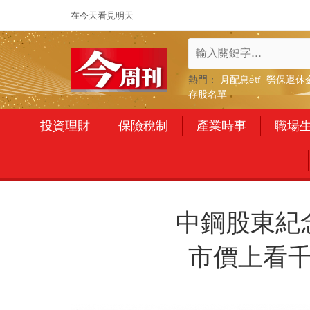
在今天看見明天
熱門：
月配息etf
勞保退休
存股名單
投資理財
保險稅制
產業時事
職場
中鋼股東紀
市價上看千