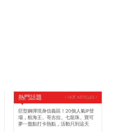
熱門話題
/ HOT ARTICLES /
巨型鋼彈現身信義區！20個人氣IP登
場，航海王、哥吉拉、七龍珠、寶可
夢…盤點打卡熱點，活動只到這天