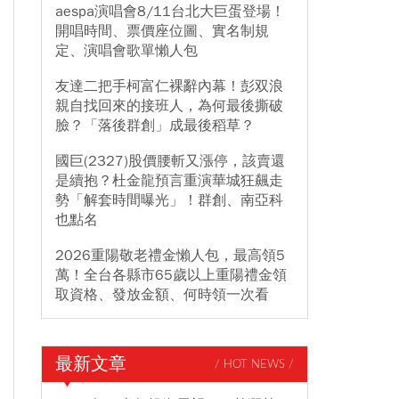
aespa演唱會8/11台北大巨蛋登場！
開唱時間、票價座位圖、實名制規
定、演唱會歌單懶人包
友達二把手柯富仁裸辭內幕！彭双浪
親自找回來的接班人，為何最後撕破
臉？「落後群創」成最後稻草？
國巨(2327)股價腰斬又漲停，該賣還
是續抱？杜金龍預言重演華城狂飆走
勢「解套時間曝光」！群創、南亞科
也點名
2026重陽敬老禮金懶人包，最高領5
萬！全台各縣市65歲以上重陽禮金領
取資格、發放金額、何時領一次看
最新文章
/ HOT NEWS /