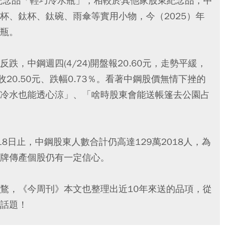
股東會紀念品「輕巧冷水瓶」，相較於其他家股東紀念品，中
杯、鈦杯、鈦碗、雨傘等實用小物，今（2025）年
瓶。
，中鋼週四(4/24)開盤報20.60元，走勢平緩，
收20.50元、跌幅0.73％。看著中鋼股價無情下挫的
冷水也能透心涼」、「啥時股東會能送帳篷去公園占
8日止，中鋼股東人數合計仍高達129萬2018人，為
牌傳產個股仍有一定信心。
鶩，《今周刊》本文也整理出近10年來送的品項，從
話題！