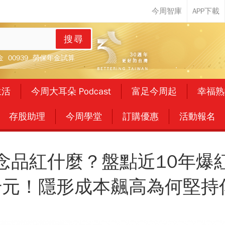
搜尋
金
00939
勞保年金試算
生活
今周大耳朵 Podcast
富足今周起
幸福熟
存股助理
今周學堂
訂購優惠
活動報名
念品紅什麼？盤點近10年爆
元！隱形成本飆高為何堅持