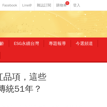
0
齡
ESG永續台灣
專題報導
今選頻道
紅品項，這些
傳統51年？