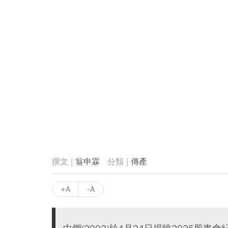
翁申霖
傳產
+A
-A