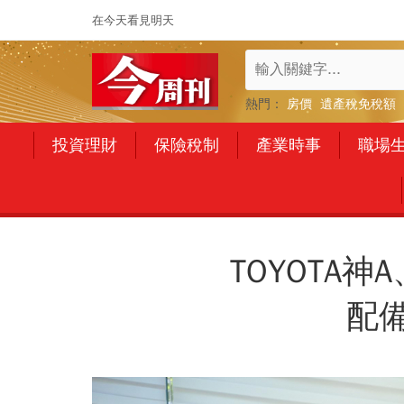
在今天看見明天
熱門：
房價
遺產稅免稅額
投資理財
保險稅制
產業時事
職場
TOYOTA神A
配