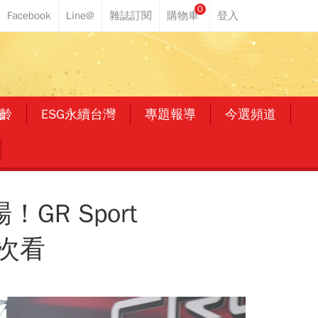
0
齡
ESG永續台灣
專題報導
今選頻道
！GR Sport
次看