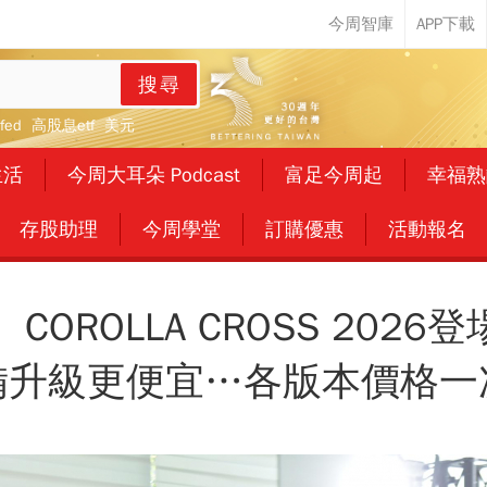
搜尋
fed
高股息etf
美元
生活
今周大耳朵 Podcast
富足今周起
幸福熟
存股助理
今周學堂
訂購優惠
活動報名
、COROLLA CROSS 2026登場
備升級更便宜…各版本價格一