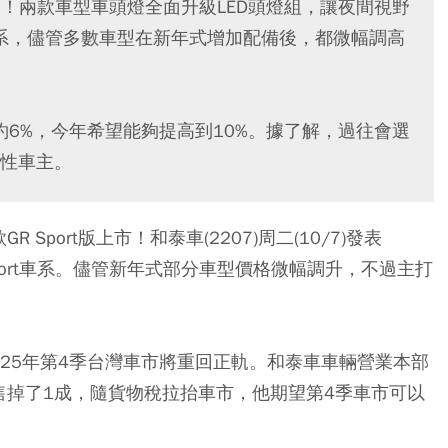
款來了！兩款車型車頭燈全面升級LED頭燈組，讓夜間視野
T車系，儘管多數車型在新年式增加配備後，都微幅調高
僅約6%，今年希望能夠提高到10%。據了解，過往會選
性車主。
 Sport版上市！和泰車(2207)周二(10/7)發表
S的GR Sport車系。儘管新年式部分車型價格微幅調升，不過主打
25年第4季台灣車市將重回正軌。和泰車車輛營業本部
售掉了1成，隨貨物稅拉抬車市，他期望第4季車市可以