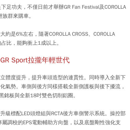
夫，不僅日前才舉辦GR Fan Festival及COROLLA
輕族群來購車。
6%左右，隨著COROLLA CROSS、COROLLA
的占比，能夠衝上1成以上。
GR Sport拉攏年輕世代
T將水箱罩的立體度提升，提升車頭造型的連貫性。同時導入全新下
動化氣勢。車側與後方同樣搭載全新側護板與後下擾流，
黑銘板與全新18吋雙色切削鋁圈。
ORT同步升級標配LED頭燈組與RCTA後方車側警示系統。操控部
專屬調校的EPS電動輔助方向盤，以及底盤剛性強化支