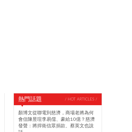
熱門話題
/ HOT ARTICLES /
顏博文從聯電到慈濟，商場老將為何
會信陳昱瑄李易儒、豪給10億？慈濟
發聲：將捍衛信眾捐款、蔡英文也說