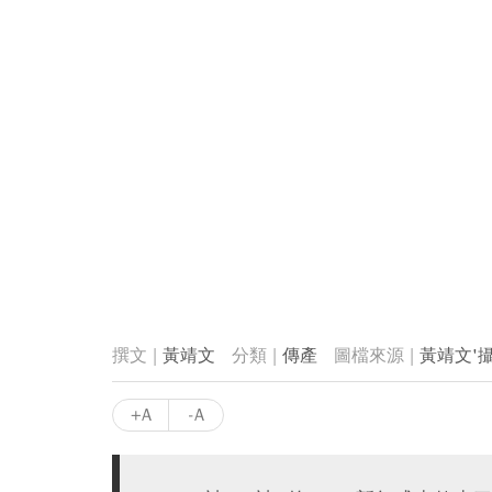
黃靖文
傳產
黃靖文'
+A
-A