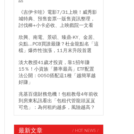
話
《吉伊卡哇》電影7/31上映！威秀影
城特典、預售套票…販售資訊整理，
討伐棒+小卡必收、上映戲院一文看
欣興、南電、景碩、臻鼎-KY、金居、
尖點...PCB買誰最賺？杜金龍點名「這
檔」爆炸性強漲，11月末升段首選
淡大教授41歲才投資，靠1招年賺
15％！小資族「勝率最高」ETF配置
法公開：0050搭配這1種「越簡單越
好賺」
兆基百億財務危機！包租教母4年前收
到房東私訊看出「包租代管龍頭岌岌
可危」：為何租約越多，風險越高？
最新文章
/ HOT NEWS /