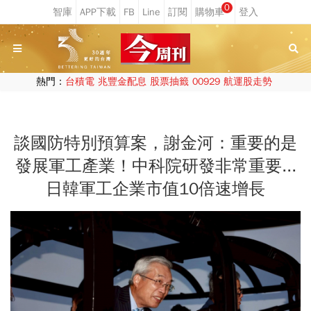
0
熱門：
台積電
兆豐金配息
股票抽籤
00929
航運股走勢
談國防特別預算案，謝金河：重要的是
發展軍工產業！中科院研發非常重要...
日韓軍工企業市值10倍速增長