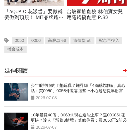
0050
0056
高股息 etf
市值型 etf
配息再投入
機會成本
延伸閱讀
少年股神賺夠了想辭職？施昇輝「43歲被離職」真心
話：買0050、0056外還靠這些…小心越想提早財富
自由離越遠
2026-07-08
10年暴賺40倍，00631L現在還能上車？選00685L賺
更快？達人「漲跌3情境」算給你看：買0050正2前必
看
2026-07-07