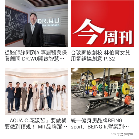
從醫師診間到AI專屬醫美保
台玻家族創校 林伯實女兒
養顧問 DR.WU開啟智慧養
用電鍋搞創意 P.32
膚新時代
「AQUA C.花漾皙」要做就
統一健身房品牌BEING
要做到頂規！ MIT品牌躍上
sport、BEING fit營業到這
世界舞台 以創新研發開創
天！統一佳佳如何退費、轉
Ads by