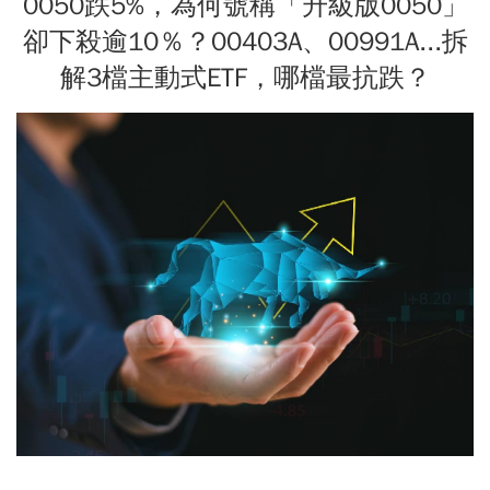
0050跌5%，為何號稱「升級版0050」
卻下殺逾10％？00403A、00991A...拆
解3檔主動式ETF，哪檔最抗跌？