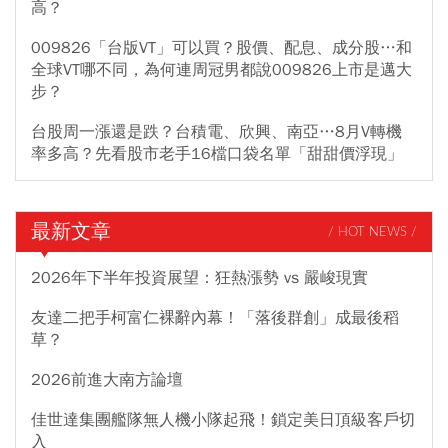
高？
009826「台版VT」可以買？股價、配息、成分股…和
全球VT哪不同，為何連周冠男都說009826上市是邁大
步？
台股周一漲還是跌？台積電、欣興、南亞…8月V轉機
率多高？先看股市老手16檔口袋名單「甜甜價浮現」
最新文章
/ HOT NEWS /
2026年下半年投資展望：狂熱漲勢 vs 嚴峻現實
友達二把手柯富仁裸辭內幕！「落後群創」成最後稻
草？
2026前進大南方論壇
佳世達集團艦隊無人機小隊起飛！鎖定美日頂級客戶切
入