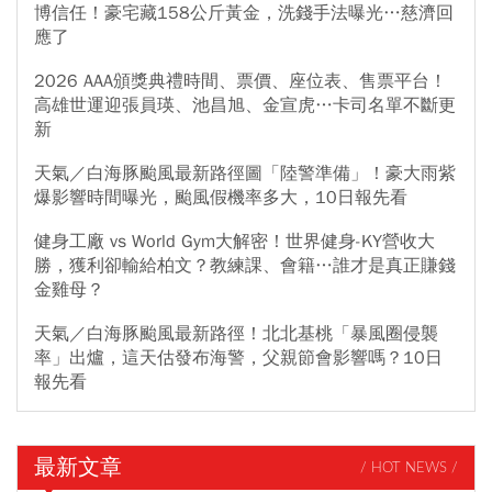
博信任！豪宅藏158公斤黃金，洗錢手法曝光…慈濟回
應了
2026 AAA頒獎典禮時間、票價、座位表、售票平台！
高雄世運迎張員瑛、池昌旭、金宣虎…卡司名單不斷更
新
天氣／白海豚颱風最新路徑圖「陸警準備」！豪大雨紫
爆影響時間曝光，颱風假機率多大，10日報先看
健身工廠 vs World Gym大解密！世界健身-KY營收大
勝，獲利卻輸給柏文？教練課、會籍…誰才是真正賺錢
金雞母？
天氣／白海豚颱風最新路徑！北北基桃「暴風圈侵襲
率」出爐，這天估發布海警，父親節會影響嗎？10日
報先看
最新文章
/ HOT NEWS /