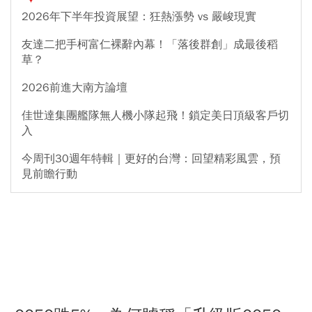
2026年下半年投資展望：狂熱漲勢 vs 嚴峻現實
友達二把手柯富仁裸辭內幕！「落後群創」成最後稻
草？
2026前進大南方論壇
佳世達集團艦隊無人機小隊起飛！鎖定美日頂級客戶切
入
今周刊30週年特輯｜更好的台灣：回望精彩風雲，預
見前瞻行動