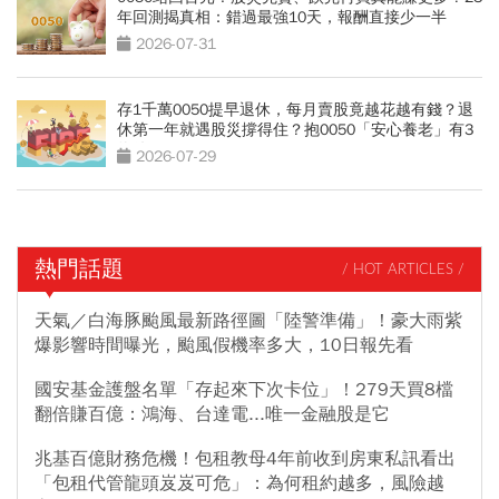
年回測揭真相：錯過最強10天，報酬直接少一半
2026-07-31
存1千萬0050提早退休，每月賣股竟越花越有錢？退
休第一年就遇股災撐得住？抱0050「安心養老」有3
條件
2026-07-29
熱門話題
/ HOT ARTICLES /
天氣／白海豚颱風最新路徑圖「陸警準備」！豪大雨紫
爆影響時間曝光，颱風假機率多大，10日報先看
國安基金護盤名單「存起來下次卡位」！279天買8檔
翻倍賺百億：鴻海、台達電...唯一金融股是它
兆基百億財務危機！包租教母4年前收到房東私訊看出
「包租代管龍頭岌岌可危」：為何租約越多，風險越