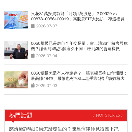
只花81萬投資就能「月領1萬股息」？00929 vs
00878+0056+00919，高股息ETF大比拚：存這檔竟
能「少花30萬本金」
2026-07-07
0050規模已是房市全年交易量，會上演36年前房股危
機？謝金河4點拆解這次不同：賺到錢的會這樣做
2026-07-04
0050穩賺怎還有人存定存？一張表揭長抱10年報酬：
最高賺484%、最慘也有70%...老手靠1招「績效極大
化」
2026-07-03
熱門話題
/ HOT STORIES /
慈濟遭詐騙10億怎麼發生的？陳昱瑄律師見證嚴下跪