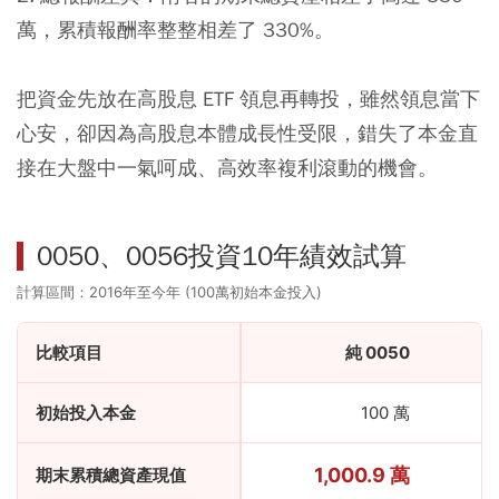
萬，累積報酬率整整相差了 330%。
把資金先放在高股息 ETF 領息再轉投，雖然領息當下
心安，卻因為高股息本體成長性受限，錯失了本金直
接在大盤中一氣呵成、高效率複利滾動的機會。
0050、0056投資10年績效試算
計算區間：2016年至今年 (100萬初始本金投入)
比較項目
純 0050
初始投入本金
100 萬
1,000.9 萬
期末累積總資產現值