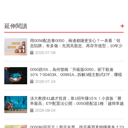
美業生醫新高度
換到健身工廠？20年老字
號為何退出
延伸閱讀
用0056配息養0050，兩邊都賺更安心？一表看「領
息陷阱」有多傷：先買高股息、再存市值型，10年少
賺330萬
2026-07-08
0050跌5%，為何號稱「升級版0050」卻下殺逾
10％？00403A、00991A...拆解3檔主動式ETF，哪檔
最抗跌？
2026-07-24
淡大教授41歲才投資，靠1招年賺15％！小資族「勝
率最高」ETF配置法公開：0050搭配這1種「越簡單越
好賺」
2026-08-04
0050站回百元！股災先賣、跌完再買真能賺更多？23