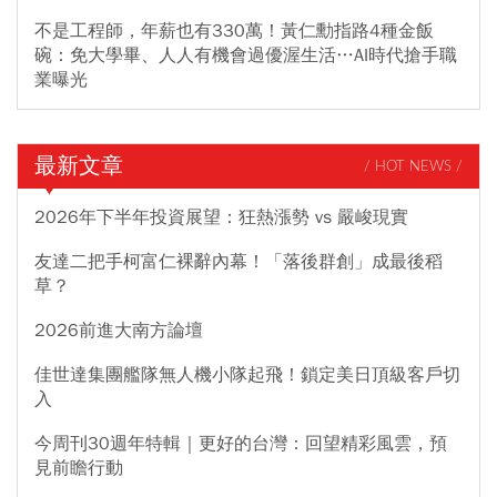
不是工程師，年薪也有330萬！黃仁勳指路4種金飯
碗：免大學畢、人人有機會過優渥生活…AI時代搶手職
業曝光
最新文章
/ HOT NEWS /
2026年下半年投資展望：狂熱漲勢 vs 嚴峻現實
友達二把手柯富仁裸辭內幕！「落後群創」成最後稻
草？
2026前進大南方論壇
佳世達集團艦隊無人機小隊起飛！鎖定美日頂級客戶切
入
今周刊30週年特輯｜更好的台灣：回望精彩風雲，預
見前瞻行動