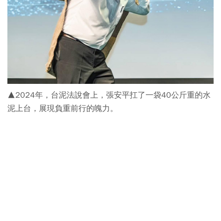
▲2024年，台泥法說會上，張安平扛了一袋40公斤重的水
泥上台，展現負重前行的魄力。