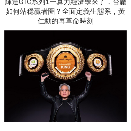
輝達GTC系列1一算力經濟學來了，台廠
如何站穩贏者圈？全面定義生態系，黃
仁勳的再革命時刻