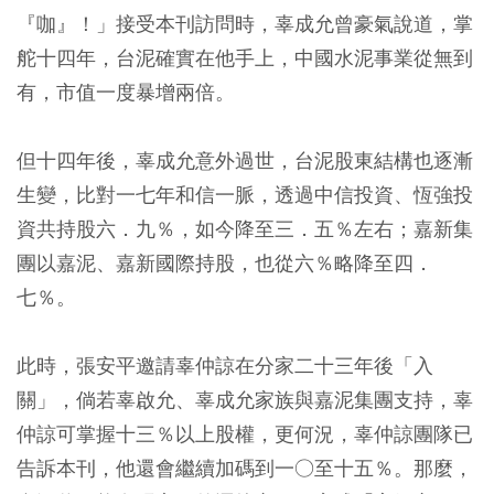
『咖』！」接受本刊訪問時，辜成允曾豪氣說道，掌
舵十四年，台泥確實在他手上，中國水泥事業從無到
有，市值一度暴增兩倍。
但十四年後，辜成允意外過世，台泥股東結構也逐漸
生變，比對一七年和信一脈，透過中信投資、恆強投
資共持股六．九％，如今降至三．五％左右；嘉新集
團以嘉泥、嘉新國際持股，也從六％略降至四．
七％。
此時，張安平邀請辜仲諒在分家二十三年後「入
關」，倘若辜啟允、辜成允家族與嘉泥集團支持，辜
仲諒可掌握十三％以上股權，更何況，辜仲諒團隊已
告訴本刊，他還會繼續加碼到一○至十五％。那麼，