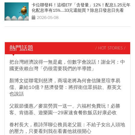
卡位聯發科！這檔ETF「含發量」12%！配息1.25元年
化配息率有15%...33元還能買？除息日發息日先看
2026-05-08
熱門話題
/ HOT STORIES /
把台灣經濟說得一無是處，但數字會說話！謝金河：中
國更依賴台灣「仍很需要我們的半導體」
顏博文從聯電到慈濟，商場老將為何會信陳昱瑄李易
儒、豪給10億？慈濟發聲：將捍衛信眾捐款、蔡英文
也說話
父親節優惠／麥當勞買一送一、六福村免費玩！必勝
客、肯德基、遊樂園…29家速食餐飲飯店好康必收
眷村長大，蔡詩萍聊公務員老父親：不給子女出人頭地
的壓力，只要看到我在看書他就很開心