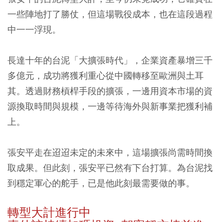
一些陣地打了勝仗，但這場戰役成本，也在這段過程
中一一浮現。
長達十年的台泥「大擴張時代」，企業資產暴增三千
多億元，成功將獲利重心從中國轉移至歐洲與土耳
其。透過財務槓桿手段的擴張，一邊用資本市場的資
源換取時間與規模，一邊等待海外與新事業把獲利補
上。
張安平走在迢迢未定的未來中，這場擴張尚需時間換
取成果。但此刻，張安平已然有下台打算。為台泥找
到穩定軍心的舵手，已是他此刻最需要做的事。
轉型大計進行中