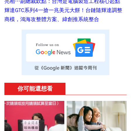
亮相…副總裁欽點：台灣是電腦製造工程核心起點
輝達GTC系列4一搶一兆美元大餅！台鏈隨輝達調整
商模，鴻海攻整體方案、緯創推系統整合