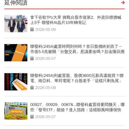
延伸閱讀
拿下谷歌TPU大單 挑戰台股市值第2、外資目標價喊
上5千 聯發科AI晶片10年轉骨記
2026-05-06
聯發科(2454)處置時間到何時？首日股價終於跌了…
市值5.5兆被關「分盤交易」惹議要改嗎？彭金隆回應
2026-05-07
聯發科(2454)列處置股、股價3600元新高還能買？聯
電、南亞科、華邦電呢？台股老手「這檔只剩魚尾」
2026-05-08
00927、00929、00878...聯發科處置得要悶幾天，哪
些「發哥ETF」能撿？達人指路：這檔順風時賺很快
2026-05-07