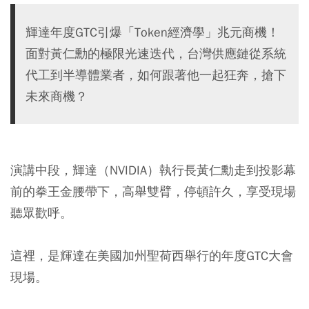
輝達年度GTC引爆「Token經濟學」兆元商機！
面對黃仁勳的極限光速迭代，台灣供應鏈從系統
代工到半導體業者，如何跟著他一起狂奔，搶下
未來商機？
演講中段，輝達（NVIDIA）執行長黃仁勳走到投影幕
前的拳王金腰帶下，高舉雙臂，停頓許久，享受現場
聽眾歡呼。
這裡，是輝達在美國加州聖荷西舉行的年度GTC大會
現場。