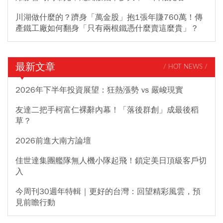
川湖做什麼的？躋身「萬金股」抱1張年賺760萬！傳
產鐵工廠如何翻身「只有兩根鐵憑什麼賣這麼貴」？
最新文章
/ HOT NEWS /
2026年下半年投資展望：狂熱漲勢 vs 嚴峻現實
友達二把手柯富仁裸辭內幕！「落後群創」成最後稻
草？
2026前進大南方論壇
佳世達集團艦隊無人機小隊起飛！鎖定美日頂級客戶切
入
今周刊30週年特輯｜更好的台灣：回望精彩風雲，預
見前瞻行動