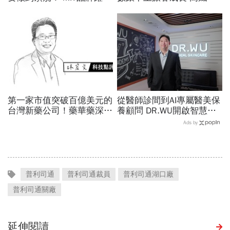
世界舞台 以創新研發開創
大挑戰 專家籲合理調整票
美業生醫新高度
價
第一家市值突破百億美元的
從醫師診間到AI專屬醫美保
台灣新藥公司！藥華藥深耕
養顧問 DR.WU開啟智慧養
全球市場，能成為下一個武
膚新時代
Ads by
田製藥？
普利司通
普利司通裁員
普利司通湖口廠
普利司通關廠
延伸閱讀