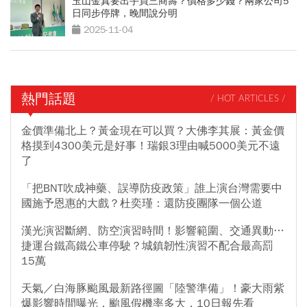
玉山金真要出手買三商壽？價格多少錢？兩家公司5
日同步停牌，晚間說分明
2025-11-04
熱門話題
/ HOT ARTICLES /
金價準備北上？黃金現在可以買？大佛李其展：黃金價
格摸到4300美元是好事！瑞銀3理由喊5000美元不遠
了
「把BNT吹成神藥、誤導防疫政策」誰上演台灣需要中
國施予恩惠的大戲？杜奕瑾：還防疫團隊一個公道
漢光演習斷網、防空演習時間！影響範圍、交通異動…
捷運台鐵高鐵公車停駛？城鎮韌性演習不配合最高罰
15萬
天氣／白海豚颱風最新路徑圖「陸警準備」！豪大雨紫
爆影響時間曝光，颱風假機率多大，10日報先看