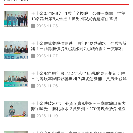
玉山金0.2486股：1股「全換股」合併三商壽，從第
10名躍升第5大金控！黃男州親揭合意購併幕後
2025-11-05
玉山金併購案股價急跌、明年配息恐縮水，存股族該
跑？三商壽股價從5元跳漲到7元藏疑雲？一文解析
2025-11-07
玉山金配息明年會比1.2元少？65萬股東只想知：併
三商壽股本膨脹影響獲利？錢坑怎麼補，黃男州親解
2025-11-06
玉山金跌破30元、外資又賣8萬張…三商壽缺口多大
數字曝光！股利縮水？黃男州：100億現金放旁邊沒
用
2025-11-10