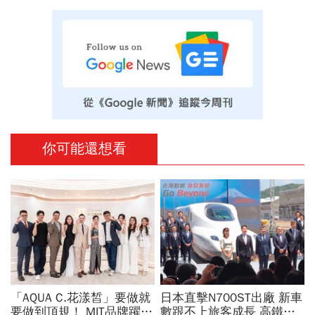
你可能還想看
「AQUA C.花漾皙」要做就
日本直擊N700ST出廠 新車
要做到頂規！ MIT品牌躍上
數跟不上旅客成長 高鐵遇3