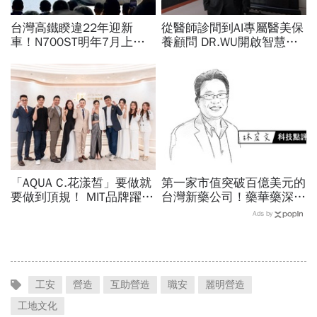
台灣高鐵睽違22年迎新
從醫師診間到AI專屬醫美保
車！N700ST明年7月上
養顧問 DR.WU開啟智慧養
線，尖峰運能大增25％...
膚新時代
史哲：台灣動脈再升級
「AQUA C.花漾皙」要做就
第一家市值突破百億美元的
要做到頂規！ MIT品牌躍上
台灣新藥公司！藥華藥深耕
世界舞台 以創新研發開創
全球市場，能成為下一個武
Ads by
美業生醫新高度
田製藥？
工安
營造
互助營造
職安
麗明營造
工地文化