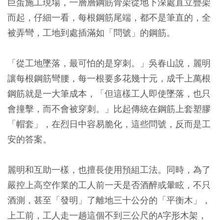
巨蛋施工現場，一層層鋼筋骨架從地下深處直立疊架
而起，仔細一看，每根鋼筋尾端，都不是筆直的，全
被弄彎，工地到處插滿如「問號」的鋼筋。
「從工地墜落，最可怕的是穿刺。」吳春山說，麗明
讓每根鋼筋彎腰，每一根要多花幾十元，成千上萬根
鋼筋就是一大筆成本，「但這樣工人即使墜落，也只
會撞擊，而不會被穿刺。」比起傳統在鋼筋上套塑膠
「帽套」，在烈日中容易脆化，這些問號，反而是工
安的答案。
麗明和互助一樣，也擅長使用預組工法。同時，為了
嚴控上高空作業的工人前一天是否酒醉或暈眩，不只
酒測，甚至「發明」了離地三十公分的「平衡木」，
上工前，工人走一趟這個不到三公尺的A字形木架，