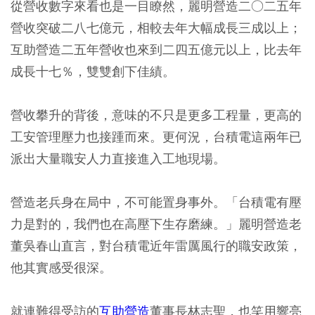
從營收數字來看也是一目瞭然，麗明營造二○二五年
營收突破二八七億元，相較去年大幅成長三成以上；
互助營造二五年營收也來到二四五億元以上，比去年
成長十七％，雙雙創下佳績。
營收攀升的背後，意味的不只是更多工程量，更高的
工安管理壓力也接踵而來。更何況，台積電這兩年已
派出大量職安人力直接進入工地現場。
營造老兵身在局中，不可能置身事外。「台積電有壓
力是對的，我們也在高壓下生存磨練。」麗明營造老
董吳春山直言，對台積電近年雷厲風行的職安政策，
他其實感受很深。
就連難得受訪的
互助營造
董事長林志聖，也笑用響亮