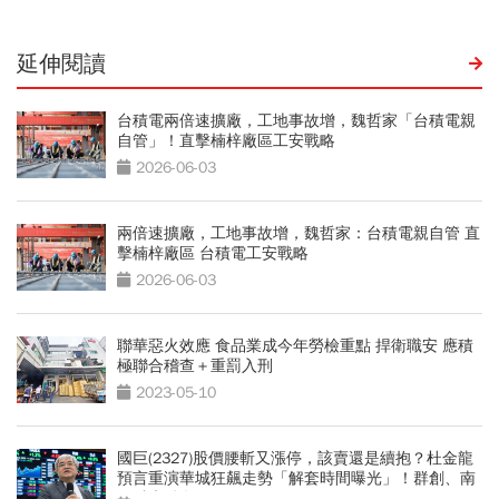
延伸閱讀
台積電兩倍速擴廠，工地事故增，魏哲家「台積電親
自管」！直擊楠梓廠區工安戰略
2026-06-03
兩倍速擴廠，工地事故增，魏哲家：台積電親自管 直
擊楠梓廠區 台積電工安戰略
2026-06-03
聯華惡火效應 食品業成今年勞檢重點 捍衛職安 應積
極聯合稽查＋重罰入刑
2023-05-10
國巨(2327)股價腰斬又漲停，該賣還是續抱？杜金龍
預言重演華城狂飆走勢「解套時間曝光」！群創、南
亞科也點名