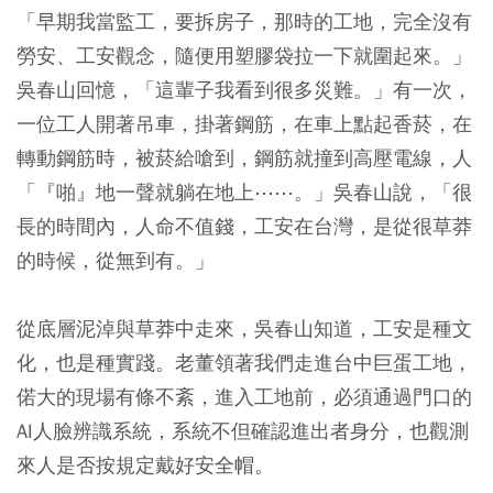
「早期我當監工，要拆房子，那時的工地，完全沒有
勞安、工安觀念，隨便用塑膠袋拉一下就圍起來。」
吳春山回憶，「這輩子我看到很多災難。」有一次，
一位工人開著吊車，掛著鋼筋，在車上點起香菸，在
轉動鋼筋時，被菸給嗆到，鋼筋就撞到高壓電線，人
「『啪』地一聲就躺在地上⋯⋯。」吳春山說，「很
長的時間內，人命不值錢，工安在台灣，是從很草莽
的時候，從無到有。」
從底層泥淖與草莽中走來，吳春山知道，工安是種文
化，也是種實踐。老董領著我們走進台中巨蛋工地，
偌大的現場有條不紊，進入工地前，必須通過門口的
AI人臉辨識系統，系統不但確認進出者身分，也觀測
來人是否按規定戴好安全帽。