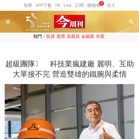
0
熱門：
投資
股票
高股息
金融股
存股
超級團隊〉 科技業瘋建廠 麗明、互助
大單接不完 營造雙雄的鐵腕與柔情