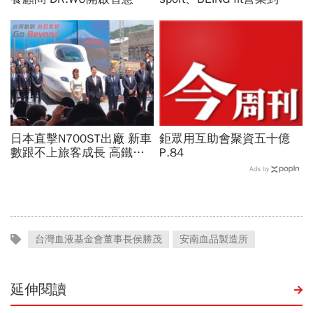
膚新時代
天！統一佳佳如何退費、轉
換到健身工廠？20年老字
號為何退出
日本直擊N700ST出廠 新車
鉅眾用互助會聚資五十億
數跟不上旅客成長 高鐵遇3
P.84
大挑戰 專家籲合理調整票
Ads by
價
台灣血液基金會董事長侯勝茂
安南血品製造所
延伸閱讀