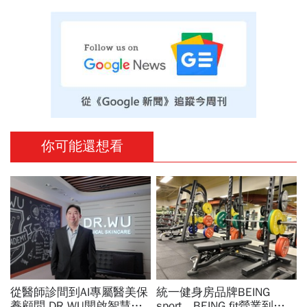
你可能還想看
從醫師診間到AI專屬醫美保
統一健身房品牌BEING
養顧問 DR.WU開啟智慧養
sport、BEING fit營業到這