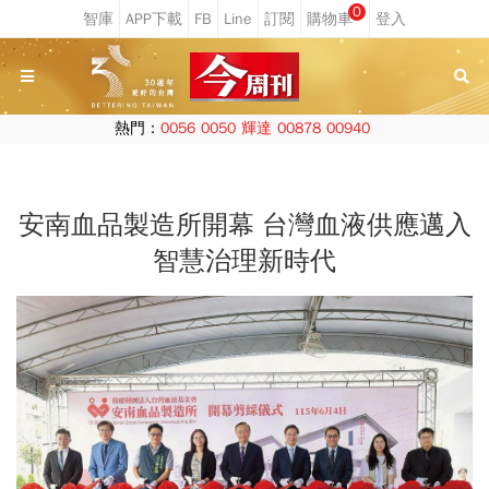
0
熱門：
0056
0050
輝達
00878
00940
安南血品製造所開幕 台灣血液供應邁入
智慧治理新時代