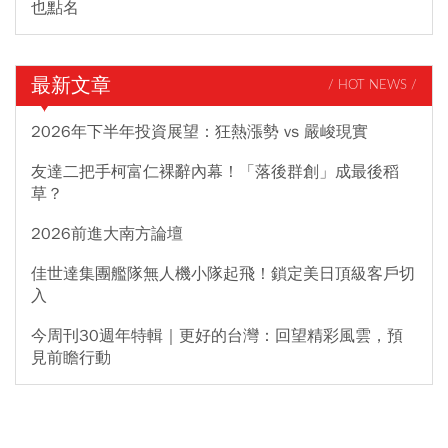
也點名
最新文章
/ HOT NEWS /
2026年下半年投資展望：狂熱漲勢 vs 嚴峻現實
友達二把手柯富仁裸辭內幕！「落後群創」成最後稻
草？
2026前進大南方論壇
佳世達集團艦隊無人機小隊起飛！鎖定美日頂級客戶切
入
今周刊30週年特輯｜更好的台灣：回望精彩風雲，預
見前瞻行動