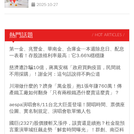
2025-10-27
熱門話題
/ HOT ARTICLES /
第一金、兆豐金、華南金、合庫金…本週除息日、配息
一表看！存股誰殖利率最高：它3.66%穩穩賺
慈濟遭詐騙10億，蔣萬安稱「政府買夠疫苗，民間就
不用採購」！謝金河：這句話說得不夠公道
川湖做什麼的？躋身「萬金股」抱1張年賺760萬！傳
產鐵工廠如何翻身「只有兩根鐵憑什麼賣這麼貴」？
aespa演唱會8/11台北大巨蛋登場！開唱時間、票價座
位圖、實名制規定、演唱會歌單懶人包
國巨(2327)股價腰斬又漲停，該賣還是續抱？杜金龍預
言重演華城狂飆走勢「解套時間曝光」！群創、南亞科