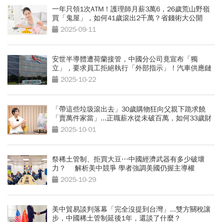
一年只領1次ATM！護理師月薪3萬6，26歲荒山野嶺
買「鬼屋」，如何41歲滾出2千萬？省錢術大公開
2025-09-11
安世半導體遭荷蘭接管，中國分公司竟宣布「獨
立」，要求員工拒絕執行「外部指示」！汽車供應鏈
會拉警報？
2025-10-22
「帶這些垃圾滾出去」30歲購物狂向父親下跪求饒
「賣萬件家當」...正職薪水從未破百萬，如何33歲財
務自由？
2025-10-01
祭稀土管制、拒買大豆⋯中國經濟武器有多少破壞
力？ 解析美中競爭 學者強調美國仍握主導權
2025-10-29
美中貿易談判落幕「完全沒提到台灣」...雙方關稅讓
步，中國稀土管制延後1年，還談了什麼？