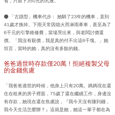
省，只留下350元的乳液。
● 「古蹟型」機車代步：
她騎了23年的機車，直到
41歲才換掉。下雨天常因熄火而淋雨牽車，甚至為了
6千元的引擎維修費，當場哭出來，與老闆討價還
價。「我沒有殺價，我是真的付不出這6千塊。」她
坦言，當時的她，真的沒有多餘的錢。
爸爸過世時存款僅20萬！拒絕複製父母
的金錢焦慮
「我爸爸過世的時候，他身上只有20萬。媽媽現在還
住在租來的房子裡面，75歲了還在繼續工作，身邊沒
有存款，她現在還在焦慮說，『我今天沒有賺到錢，
我今天生活怎麼辦？』這就是她，她這一輩子都在為